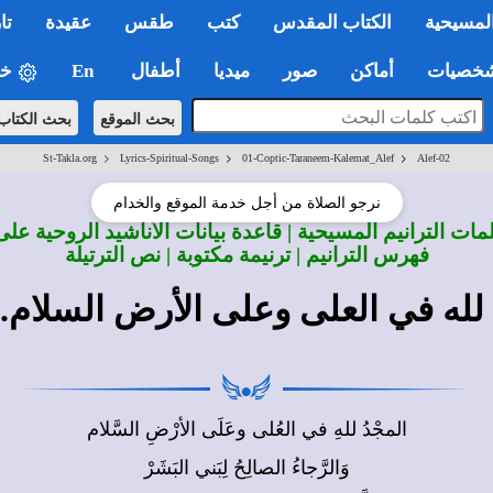
لمسيحية
الكتاب المقدس
كتب
طقس
عقيدة
تا
صيات
أماكن
صور
ميديا
أطفال
En
خي
بحث الموقع
بحث الكتاب
>
>
>
St-Takla.org
Lyrics-Spiritual-Songs
01-Coptic-Taraneem-Kalemat_Alef
Alef-02
نرجو الصلاة من أجل خدمة الموقع والخدام
ات الترانيم المسيحية | قاعدة بيانات الأناشيد الروحية على
فهرس الترانيم | ترنيمة مكتوبة | نص الترتيلة
لله في العلى وعلى الأرض السلام..
المجْدُ للهِ في العُلى وعَلَى الأرْضِ السَّلام
وَالرَّجاءُ الصالِحُ لِبَني البَشَرْ