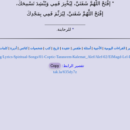
* إفْتَحْ اللَّهُمَّ شَفَتَيَّ، لِيُخْبِرَ فَمِي وَيُنْشِدَ تَسْبيحَكَ،
إفْتَحْ اللَّهُمَّ شَفَتيَّ، لِيُرَنِّمَ فَمِي بِمَجْدِكَ
____________________
*
للرحابنة.
|
|
|
|
|
|
|
|
|
|
|
ر
القراءات اليومية
الأجبية
أسئلة
طقس
عقيدة
تاريخ
كتب
شخصيات
كنائس
أديرة
كلمات 
.org/Lyrics-Spiritual-Songs/01-Coptic-Taraneem-Kalemat_Alef/Alef-02/ElMagd-Lel-
تقصير الرابط:
Copy
tak.la/635dy7z