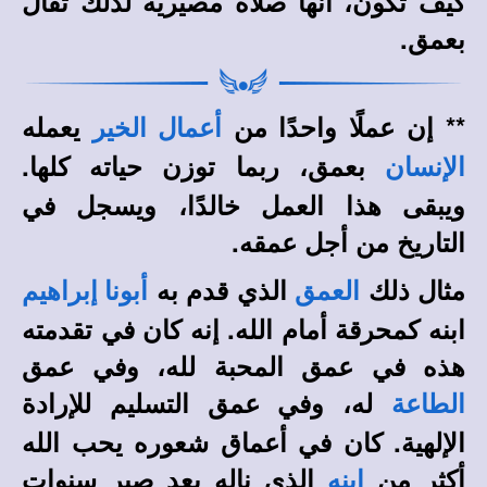
كيف تكون، أنها صلاة مصيرية لذلك تقال
بعمق.
** إن عملًا واحدًا من
يعمله
أعمال الخير
بعمق، ربما توزن حياته كلها.
الإنسان
ويبقى هذا العمل خالدًا، ويسجل في
التاريخ من أجل عمقه.
مثال ذلك
الذي قدم به
العمق
أبونا إبراهيم
ابنه كمحرقة أمام الله. إنه كان في تقدمته
هذه في عمق المحبة لله، وفي عمق
له، وفي عمق التسليم للإرادة
الطاعة
الإلهية. كان في أعماق شعوره يحب الله
أكثر من
الذي ناله بعد صبر سنوات
ابنه