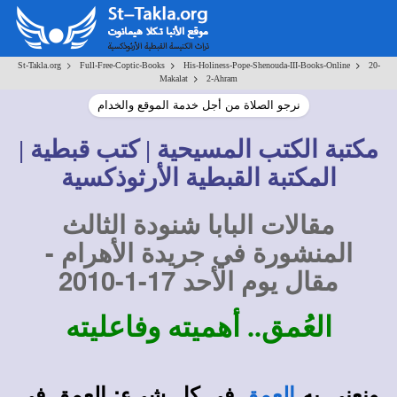
>
>
>
St-Takla.org
Full-Free-Coptic-Books
His-Holiness-Pope-Shenouda-III-Books-Online
20-
>
Makalat
2-Ahram
نرجو الصلاة من أجل خدمة الموقع والخدام
مكتبة الكتب المسيحية | كتب قبطية |
المكتبة القبطية الأرثوذكسية
مقالات البابا شنودة الثالث
المنشورة في جريدة الأهرام -
مقال يوم الأحد 17-1-2010
العُمق.. أهميته وفاعليته
ونعنى به
في كل شيء: العمق في
العمق