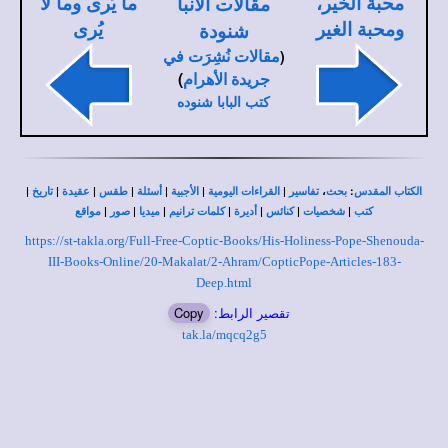
محبة الخير،
ما يُرى وما لا
مقالات الأنبا
ومحبة الغير
يُرى
شنودة
(
مقالات نُشِرَت في
)
جريدة الأهرام
كتب البابا شنوده
|
|
|
|
|
|
|
،
:
الكتاب المقدس
بحث
تفاسير
القراءات اليومية
الأجبية
أسئلة
طقس
عقيدة
تاريخ
|
|
|
|
|
|
|
كتب
شخصيات
كنائس
أديرة
كلمات ترانيم
ميديا
صور
مواقع
https://st-takla.org/Full-Free-Coptic-Books/His-Holiness-Pope-Shenouda-
III-Books-Online/20-Makalat/2-Ahram/CopticPope-Articles-183-
Deep.html
تقصير الرابط:
Copy
tak.la/mqcq2g5