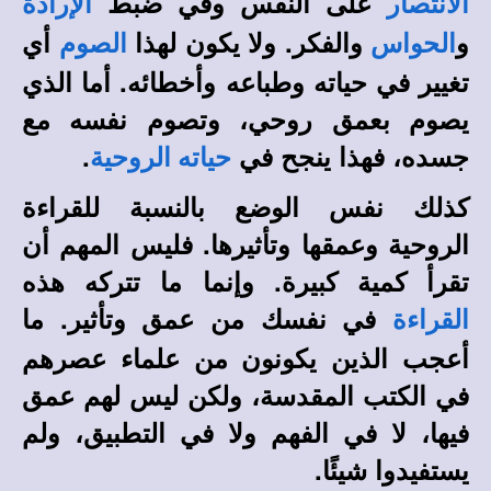
على النفس وفي ضبط
الانتصار
الإرادة
و
والفكر. ولا يكون لهذا
أي
الحواس
الصوم
تغيير في حياته وطباعه وأخطائه. أما الذي
يصوم بعمق روحي، وتصوم نفسه مع
جسده، فهذا ينجح في
.
حياته الروحية
كذلك نفس الوضع بالنسبة للقراءة
الروحية وعمقها وتأثيرها. فليس المهم أن
تقرأ كمية كبيرة. وإنما ما تتركه هذه
في نفسك من عمق وتأثير. ما
القراءة
أعجب الذين يكونون من علماء عصرهم
في الكتب المقدسة، ولكن ليس لهم عمق
فيها، لا في الفهم ولا في التطبيق، ولم
يستفيدوا شيئًا.