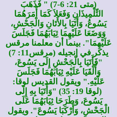
(متى 21: 6-7) " فَذَهَبَ
التِّلْمِيذَانِ وَفَعَلاَ كَمَا أَمَرَهُمَا
يَسُوعُ، وَأَتَيَا بِالأَتَانِ وَالْجَحْشِ،
وَوَضَعَا عَلَيْهِمَا ثِيَابَهُمَا فَجَلَسَ
عَلَيْهِمَا". بينما أن معلمنا مرقس
يذكر في إنجيله (مرقس11: 7)
"فَأَتَيَا بِالْجَحْشِ إِلَى يَسُوعَ،
وَأَلْقَيَا عَلَيْهِ ثِيَابَهُمَا فَجَلَسَ
عَلَيْهِ." ويقول القديس لوقا:
(لوقا 19: 35) "وَأَتَيَا بِهِ إِلَى
يَسُوعَ، وَطَرَحَا ثِيَابَهُمَا عَلَى
الْجَحْشِ، وَأَرْكَبَا يَسُوعَ". ويقول