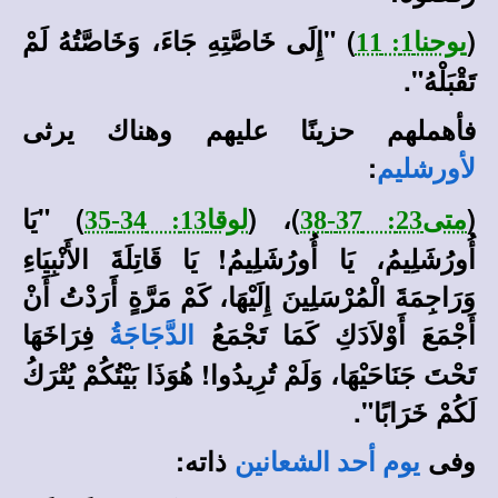
(
) "
إِلَى خَاصَّتِهِ جَاءَ، وَخَاصَّتُهُ لَمْ
يوحنا1: 11
تَقْبَلْهُ".
فأهملهم حزينًا عليهم وهناك يرثى
:
لأورشليم
(
)، (
)
"يَا
متى23: 37-38
لوقا13: 34-35
أُورُشَلِيمُ، يَا أُورُشَلِيمُ! يَا قَاتِلَةَ الأَنْبِيَاءِ
وَرَاجِمَةَ الْمُرْسَلِينَ إِلَيْهَا، كَمْ مَرَّةٍ أَرَدْتُ أَنْ
أَجْمَعَ أَوْلاَدَكِ كَمَا تَجْمَعُ
فِرَاخَهَا
الدَّجَاجَةُ
تَحْتَ جَنَاحَيْهَا، وَلَمْ تُرِيدُوا! هُوَذَا بَيْتُكُمْ يُتْرَكُ
لَكُمْ خَرَابًا".
وفى
ذاته:
يوم أحد الشعانين