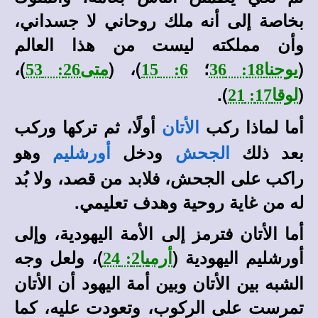
بخاصة إلى أنه ملك روحاني لا جسداني،
وأن مملكته ليست من هذا العالم
(
؛
)، (
)،
يوحنا18: 36
6: 15
متى26: 53
).
(
لوقا17: 21
أما لماذا ركب
أولًا، ثم تركها وركب
الأتان
بعد ذلك
ودخل
وهو
الجحش
أورشليم
راكب على الجحش، فلابد من قصد، ولا بُد
له من غاية روحية وهدف تعليمي.
أما الأتان فترمز إلى الأمة اليهودية، وإلى
أورشليم اليهودية (
)، ولعل وجه
أرميا2: 24
الشبه بين الأتان وبين أمة اليهود أن الأتان
تمرست على الركوب، وتعودت عليه، كما