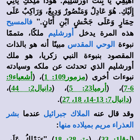
اهْتِفِي يَا بِنْتَ أُورُشَلِيمَ. هُوَذَا مَلِكُكِ يَأْتِي
إِلَيْكِ. هُوَ عَادِلٌ وَمَنْصُورٌ وَدِيعٌ، وَرَاكِبٌ عَلَى
حِمَارٍ وَعَلَى جَحْشٍ ابْنِ أَتَانٍ
.
"
فالمسيح
هذه المرة يدخل
ملكًا، متممًا
أورشليم
نبوءة
مبينًا أنه هو بالذات
الوحي المقدس
المقصود بنبوءة النبي زكريا، هو ملك
أورشليم الذي تحدثت عن ملكه وسيادته
نبوءات أخرى (
)، (
مزمور109: 1
أشعياء9:
)،
)، (
)، (
6-7
أرميا23: 5
دانيال2: 44
).
(
دانيال7: 13-14، 18، 27
وقد قال عنه
عندما
الملاك جبرائيل
بشر
:
العذراء مريم بميلاده منها
(
)، (
) "
وَيَمْلِكُ عَلَى
لوقا1: 33
متى28: 18