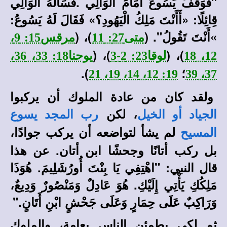
"فَوَقَفَ يَسُوعُ أَمَامَ الْوَالِي
.
فَسَأَلَهُ الْوَالِي
قِائِلًا: «أَأَنْتَ مَلِكُ الْيَهُودِ؟» فَقَالَ لَهُ يَسُوعُ
:
«
أَنْتَ تَقُولُ".
(
)
،
(
متى27: 11
مرقس15: 9،
)، (
)، (
12، 18
لوقا23: 2-3
يوحنا18: 33، 36،
؛
).
19: 12، 14، 19، 21
37، 39
ولقد كان من عادة الملوك أن يركبوا
، لكن
الجياد أو الخيل
رب المجد يسوع
لم يشأ لتواضعه أن يركب جوادًا،
المسيح
بل ركب أتانًا وجحشًا ابن أتان. عن هذا
قال النبي: "
اهْتِفِي يَا بِنْتَ أُورُشَلِيمَ
.
هُوَذَا
مَلِكُكِ يَأْتِي إِلَيْكِ. هُوَ عَادِلٌ وَمَنْصُورٌ وَدِيعٌ،
وَرَاكِبٌ عَلَى حِمَارٍ وَعَلَى جَحْشٍ ابْنِ أَتَانٍ
.
"
ثم لكي يطمئن الناس بعامة، والملوك