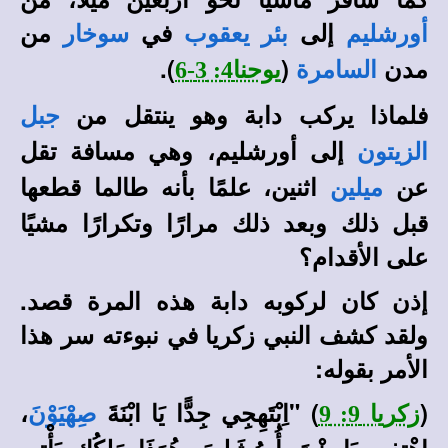
إلى
في
من
أورشليم
بئر يعقوب
سوخار
مدن
(
)
.
السامرة
يوحنا4: 3-6
فلماذا يركب دابة وهو ينتقل من
جبل
إلى أورشليم، وهي مسافة تقل
الزيتون
عن
اثنين، علمًا بأنه طالما قطعها
ميلين
قبل ذلك وبعد ذلك مرارًا وتكرارًا مشيًا
على الأقدام؟
إذن كان لركوبه دابة هذه المرة قصد.
ولقد كشف النبي زكريا في نبوءته سر هذا
الأمر بقوله:
(
) "
اِبْتَهِجِي جِدًّا يَا ابْنَةَ
،
زكريا 9: 9
صِهْيَوْنَ