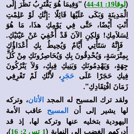
(
) "
وَفِيمَا هُوَ يَقْتَرِبُ نَظَرَ إِلَى
لوقا19: 41-44
الْمَدِينَةِ وَبَكَى عَلَيْهَا قَائِلًا
:
إِنَّكِ لَوْ عَلِمْتِ
أَنْتِ أَيْضًا، حَتَّى فِي يَوْمِكِ هذَا، مَا هُوَ
لِسَلاَمِكِ! وَلكِنِ الآنَ قَدْ أُخْفِيَ عَنْ عَيْنَيْكِ
.
فَإِنَّهُ سَتَأْتِي أَيَّامٌ وَيُحِيطُ بِكِ أَعْدَاؤُكِ
بِمِتْرَسَةٍ، وَيُحْدِقُونَ بِكِ وَيُحَاصِرُونَكِ مِنْ كُلِّ
جِهَةٍ، وَيَهْدِمُونَكِ وَبَنِيكِ فِيكِ، وَلاَ يَتْرُكُونَ
فِيكِ حَجَرًا عَلَى
، لأَنَّكِ لَمْ تَعْرِفِي
حَجَرٍ
زَمَانَ افْتِقَادِكِ".
ولقد ترك المسيح له المجد
، وتركه
الأتان
لها يشير إلى أن
عاقب الأمة
المسيح
اليهودية بتخليه عنها وتركه لها، إذ قد
أدركهم الغضب إلى النهاية (
)،
1 تس 2: 16