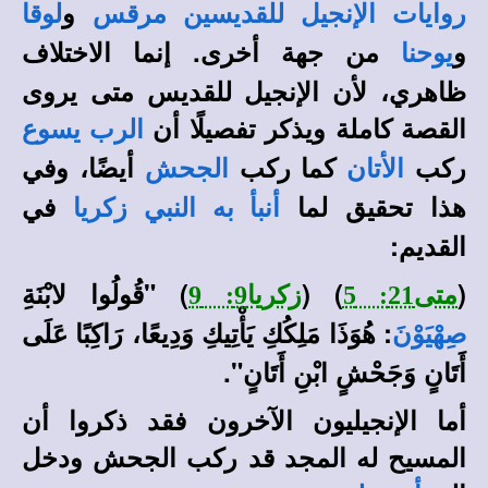
و
روايات الإنجيل للقديسين مرقس
لوقا
و
من جهة أخرى. إنما الاختلاف
يوحنا
ظاهري، لأن الإنجيل للقديس متى يروى
القصة كاملة ويذكر تفصيلًا أن
الرب يسوع
ركب
كما ركب
أيضًا، وفي
الأتان
الجحش
هذا تحقيق لما
في
أنبأ به النبي زكريا
القديم:
(
) (
) "
قُولُوا لابْنَةِ
متى21: 5
زكريا9: 9
: هُوَذَا مَلِكُكِ يَأْتِيكِ وَدِيعًا، رَاكِبًا عَلَى
صِهْيَوْنَ
أَتَانٍ وَجَحْشٍ ابْنِ أَتَانٍ".
أما الإنجيليون الآخرون فقد ذكروا أن
المسيح له المجد قد ركب الجحش ودخل