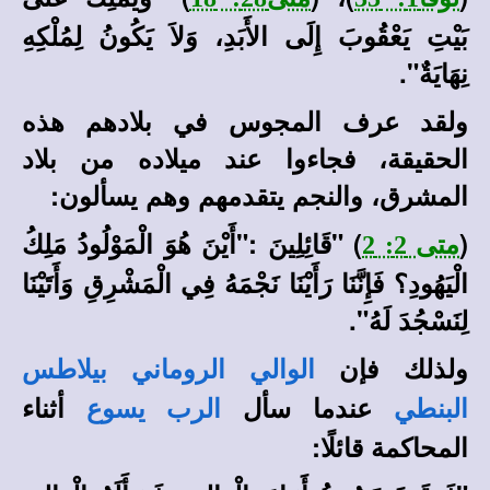
بَيْتِ يَعْقُوبَ إِلَى الأَبَدِ، وَلاَ يَكُونُ لِمُلْكِهِ
نِهَايَةٌ".
ولقد عرف المجوس في بلادهم هذه
الحقيقة، فجاءوا عند ميلاده من بلاد
المشرق، والنجم يتقدمهم وهم يسألون:
(
) "
قَائِلِينَ
:
"أَيْنَ هُوَ الْمَوْلُودُ مَلِكُ
متى 2: 2
الْيَهُودِ؟ فَإِنَّنَا رَأَيْنَا نَجْمَهُ فِي الْمَشْرِقِ وَأَتَيْنَا
لِنَسْجُدَ لَهُ"
.
ولذلك فإن
الوالي الروماني بيلاطس
عندما سأل
أثناء
البنطي
الرب يسوع
المحاكمة قائلًا: