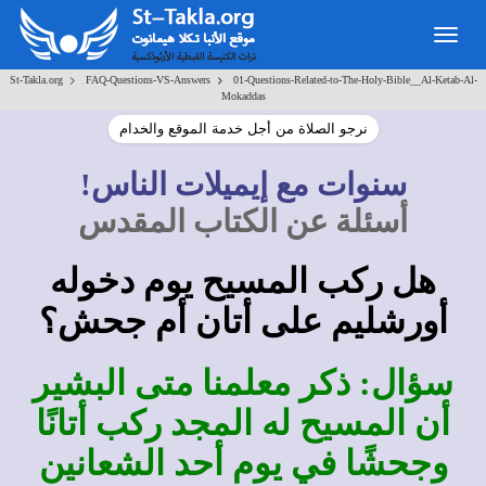
Togg
navig
>
>
St-Takla.org
FAQ-Questions-VS-Answers
01-Questions-Related-to-The-Holy-Bible__Al-Ketab-Al-
Mokaddas
نرجو الصلاة من أجل خدمة الموقع والخدام
سنوات مع إيميلات الناس!
أسئلة عن الكتاب المقدس
هل ركب المسيح يوم دخوله
أورشليم على أتان أم جحش؟
سؤال: ذكر معلمنا متى البشير
أن المسيح له المجد ركب أتانًا
وجحشًا في يوم أحد الشعانين