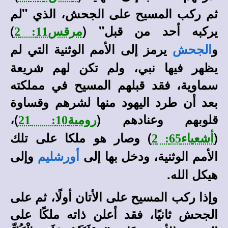
ثم ركب المسيح على الجحش، الذي "لم
يركبه أحد من قبل" (
)
مرقس11: 2
و
يرمز إلى الأمم الوثنية التي لم
الجحش
يظهر فيها نبي، ولم تكن لهم شريعة
سماوية، فقد قبلهم المسيح في مملكته
بعد أن طرد اليهود منها لشرهم وقساوة
قلوبهم وعنادهم (
)،
رومية10: 21
(
) وصار هو ملكا على تلك
أشعياء65: 2
الأمم الوثنية، ودخل بها إلى
وإلى
أورشليم
هيكل الله.
وإذا ركب المسيح على الأتان أولًا، ثم على
الجحش ثانيًا، فقد أعلن ذاته ملكًا على