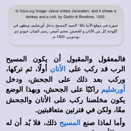
Image: Jesus enters Jerusalem, and it shows a
St-Takla.org
donkey and a colt, by Giotto di Bondone, 1303.
صورة في
: السيد المسيح يدخل أورشليم، ويظهر في
موقع الأنبا تكلا
اللوحة كل من الأتان و الجحش بحجم أصغر، رسم الفنان جيوتو دي
بوندوني، 1303 م.
فالمعقول والمقبول أن يكون المسيح
الرب قد ركب على
أولًا، ثم تركها،
الأتان
وركب بعد ذلك على الجحش، ودخل
راكبًا على الجحش، وبهذا الوضع
أورشليم
يكون مخلصنا ركب على الأتان والجحش
معًا، ولكن في فترتين متعاقبتين.
وأما لماذا صنع
ذلك، فلا بُد أن له
المسيح