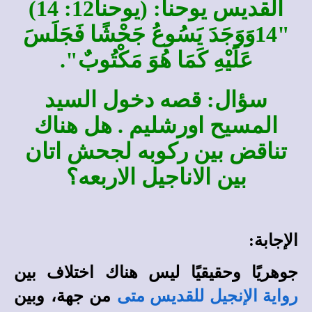
القديس يوحنا: (يوحنا12: 14)
"14وَوَجَدَ يَسُوعُ جَحْشًا فَجَلَسَ
عَلَيْهِ كَمَا هُوَ مَكْتُوبٌ".
سؤال: قصه دخول السيد
المسيح اورشليم . هل هناك
تناقض بين ركوبه لجحش اتان
بين الاناجيل الاربعه؟
الإجابة:
جوهريًا وحقيقيًا ليس هناك اختلاف بين
من جهة، وبين
رواية الإنجيل للقديس متى