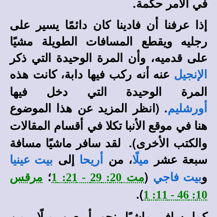
في الأمر حكمة.
إذا عرفنا أن فادينا كان دائمًا يسير على
رجليه ويقطع المسافات الطويلة مشيًا
على قدميه، وأن المرة الوحيدة التي ذكر
عنه أنه ركب فيها دابة، كانت هذه
الإنجيل
المرة الوحيدة التي دخل فيها
. (انظر المزيد عن هذا الموضوع
أورشليم
هنا في
في أقسام المقالات
موقع الأنبا تكلا
والكتب الأخرى).
لقد سافر ماشيًا مسافة
سبعة عشر
، من
إلى
ميلًا
أريحا
بيت عينيا
و
(
؛
بيت فاجي
مت 20: 29 - 21: 1
مرقس
).
10: 46 - 11: 1
كما سافر ماشيًا نحو أربعين ميلًا، من