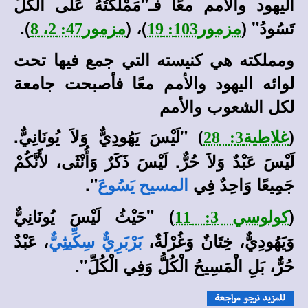
اليهود والأمم معًا فـ"مَمْلَكَتُهُ عَلَى الْكُلِّ
تَسُودُ" (
)، (
).
مزمور103: 19
مزمور47: 2، 8
ومملكته هي كنيسته التي جمع فيها تحت
لوائه اليهود والأمم معًا فأصبحت جامعة
لكل الشعوب والأمم
(
) "لَيْسَ يَهُودِيٌّ وَلاَ يُونَانِيٌّ
.
غلاطية3: 28
لَيْسَ عَبْدٌ وَلاَ حُرٌّ. لَيْسَ ذَكَرٌ وَأُنْثَى، لأَنَّكُمْ
جَمِيعًا وَاحِدٌ فِي
".
المسيح يَسُوعَ
(
) "حَيْثُ لَيْسَ يُونَانِيٌّ
كولوسي 3: 11
وَيَهُودِيٌّ، خِتَانٌ وَغُرْلَةٌ،
، عَبْدٌ
بَرْبَرِيٌّ
سِكِّيثِيٌّ
حُرٌّ، بَلِ الْمَسِيحُ الْكُلُّ وَفِي الْكُلِّ
"
.