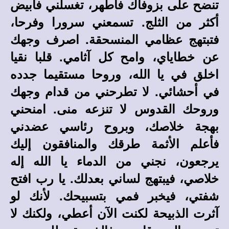
تنضح على بزوفاك فأطهر، تغسلني فأبيض
أكثر من الثلج. تسمعني سرورا وفرحا،
فتبتهج عظامي المنسحقة. اصرف وجهك
عن خطاياي، وامح كل آثامي. قلبا نقيا
اخلق في يا الله، وروحا مستقيما جدده
في أحشائي. لا تطرحني من قدام وجهك
وروحك القدوس لا تنزعه منى. امنحني
بهجة خلاصك، وبروح رئاسي عضدني
فأعلم الأثمة طرقك والمنافقون إليك
يرجعون، نجني من الدماء يا الله إله
خلاصي، فيبتهج لساني بعدلك. يا رب افتح
شفتي، فيخبر فمي بتسبيحك. لأنك لو
آثرت الذبيحة لكنت الآن أعطي، ولكنك لا