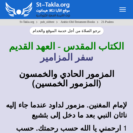
Togg
navi
>
>
>
St-Takla.org
pub_oldtest
Arabic-Old-Testament-Books
21-Psalms
نرجو الصلاة من أجل خدمة الموقع والخدام
الكتاب المقدس
- العهد القديم
سفر المزامير
المزمور الحادي والخمسون
(المزمور الخمسين)
لإمام المغنين. مزمور لداود عندما جاء إليه
ناثان النبي بعد ما دخل إلى بثشبع
1
ارحمني يا الله حسب رحمتك. حسب