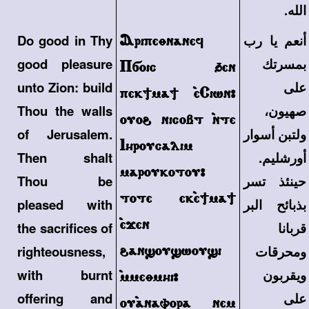
الله.
أنعم يا رب
Aripeqnanef
Do good in Thy
بمسرتك
good pleasure
Psoic 'en
على
unto Zion: build
pek;ma; `eCiwn>
صهيون،
Thou the walls
ouo\ nicobt `nte
ولتبن أسوار
of Jerusalem.
Ihroucalim
أورشليم.
Then shalt
maroukotou>
حينئذ تسر
Thou be
tote ek`e;ma;
بذبائح البر
pleased with
`ejen
قربانا
the sacrifices of
\an]ou]wou]i
ومحرقات
righteousness,
ويقربون
with burnt
`mmeqmhi>
على
offering and
ou`anavora nem