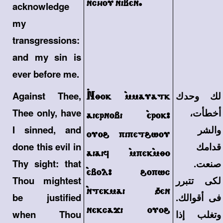
``nchou niben.
acknowledge
my
transgressions:
and my sin is
ever before me.
لك وحدك
~Nqok `mmauatk
Against Thee,
أخطأت،
Thee only, have
aiernobi `erok>
والشر
I sinned, and
ouo\ pipet\wou
قدامك
done this evil in
aiaif `mpek`mqo
صنعت.
Thy sight: that
`ebol> \opwc
لكى تتبرر
Thou mightest
`ntekmai 'en
فى أقوالك.
be justified
nekcaji ouo\
وتغلب إذا
when Thou