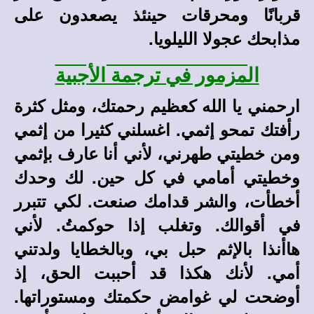
قربانًا ومحرقات حينئذ يصعدون على
مذابحك عجولا الليلويا.
المزمور في ترجمة الأجبية
ارحمني يا الله كعظيم رحمتك، ومثل كثرة
رأفتك تمحو إثمي. اغسلني كثيرا من إثمي
ومن خطيتي طهرني، لأني أنا عارف بإثمي
وخطيتي أمامي في كل حين. لك وحدك
أخطأت، والشر قدامك صنعت. لكي تتبرر
في أقوالك. وتغلب إذا حوكمتُ. لأني
هاأنذا بالإثم حبل بي، وبالخطايا ولدتني
أمي. لأنك هكذا قد أحببت الحق، إذ
أوضحت لي غوامض حكمتك ومستوراتها.