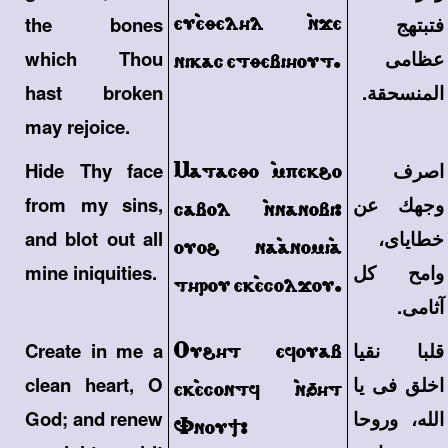
eu`eqelhl `nje
فتبتهج
the bones
عظامى
which Thou
nikac etqebihout.
المنسحقة.
hast broken
may rejoice.
اصرف
Matacqo `mpek\o
Hide Thy face
وجهك عن
from my sins,
cabol `nnanobi>
خطاياى،
and blot out all
ouo\ na`anomi`a
وامح كل
mine iniquities.
throu ek`ecoljou.
آثامى.
قلبا نقيا
Ou\ht efouab
Create in me a
اخلق فى يا
clean heart, O
ek`econtf `n'ht
الله، وروحا
God; and renew
Vnou;>