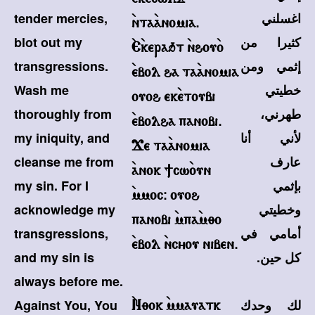
اغسلني
tender mercies,
`nta`anomia.
كثيرا من
blot out my
`E`keraqt `nhou`o
إثمي ومن
transgressions.
`ebol ha ta`anomia
خطيتي
Wash me
ouoh ek`etoubi
طهرني،
thoroughly from
`ebolha panobi.
لأني أنا
my iniquity, and
Je ta`anomia
عارف
cleanse me from
`anok ]cw`oun
بإثمي
my sin. For I
`mmoc@ ouoh
وخطيتي
acknowledge my
panobi `mpa`m;o
أمامي في
transgressions,
`ebol `ncyou niben.
كل حين.
and my sin is
always before me.
لك وحدك
Against You, You
`N;ok `mmauatk