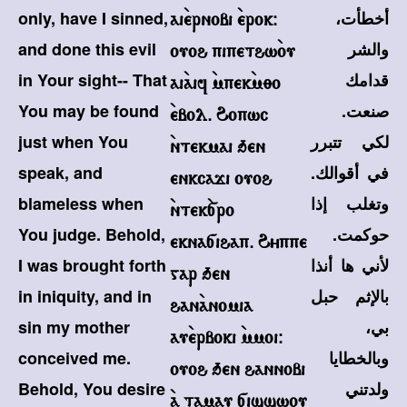
أخطأت،
only, have I sinned,
ai`ernobi `erok@
والشر
and done this evil
ouoh pipethw`ou
قدامك
in Your sight-- That
ai`aif `mpek`m;o
صنعت.
You may be found
`ebol. Hopwc
لكي تتبرر
just when You
`ntekmai qen
في أقوالك.
speak, and
enkcaji ouoh
وتغلب إذا
blameless when
`ntek`[ro
حوكمت.
You judge. Behold,
ekna[ihap. Hyppe
لأني ها أنذا
I was brought forth
gar qen
بالإثم حبل
in iniquity, and in
han`anomia
بي،
sin my mother
au`erboki `mmoi@
وبالخطايا
conceived me.
ouoh qen hannobi
ولدتني
Behold, You desire
`a tamau [isswou