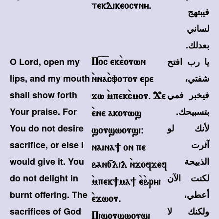
tekdikeocuny.
فيبتهج
لساني
بعدلك.
يا رب افتح
O Lord, open my
P=o=c ek`eouwn
شفتي،
lips, and my mouth
`nna`cvotou ere
فيخبر فمي
shall show forth
jw `mpek`cmou. Je
بتسبيحك.
Your praise. For
`ene akouws
لأنك لو
You do not desire
souswousi@
آثرت
sacrifice, or else I
naina] on pe
الذبيحة
would give it. You
han[lil `njofjef
لكنت الآن
do not delight in
`mpek]ma] `e`hryi
أعطي،
burnt offering. The
`ejwou.
ولكنك لا
sacrifices of God
Pisouswousi