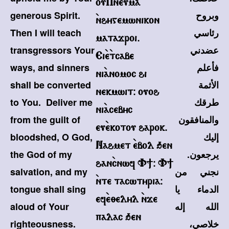
ou`Pneuma
وبروح
generous Spirit.
`nhygemwnikon
رئاسي
Then I will teach
matajroi.
عضدني
transgressors Your
Ei`e`tcabe
فأعلم
ways, and sinners
ni`anomoc hi
الأثمة
shall be converted
nekmwit@ ouoh
طرقك
to You. Deliver me
ni`acebyc
والمنافقون
from the guilt of
eu`ekotou harok.
إليك
bloodshed, O God,
Nahmet `ebol qen
يرجعون.
the God of my
han`cnwf V]@ V]
نجني من
salvation, and my
`nte tacwtyria@
الدماء يا
tongue shall sing
ef`e;elyl `nje
الله إله
aloud of Your
palac qen
خلاصي،
righteousness.