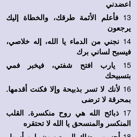
اعضدني
13
فأعلم الأثمة طرقك، والخطاة إليك
يرجعون
14
نجني من الدماء يا الله، إله خلاصي،
فيسبح لساني برك
15
يارب افتح شفتي، فيخبر فمي
بتسبيحك
16
لأنك لا تسر بذبيحة وإلا فكنت أقدمها.
بمحرقة لا ترضى
17
ذبائح الله هي روح منكسرة. القلب
المنكسر والمنسحق يا الله لا تحتقره
18
أحسن برضاك إلى صهيون. ابن أسوار