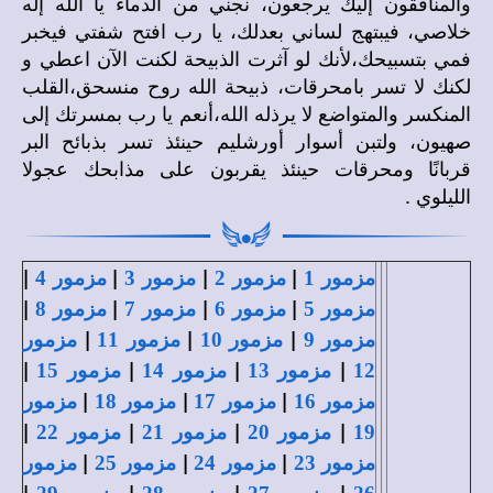
والمنافقون إليك يرجعون، نجني من الدماء يا الله إله
خلاصي، فيبتهج لساني بعدلك، يا رب افتح شفتي فيخبر
فمي بتسبيحك،لأنك لو آثرت الذبيحة لكنت الآن اعطي و
لكنك لا تسر بامحرقات، ذبيحة الله روح منسحق،القلب
المنكسر والمتواضع لا يرذله الله،أنعم يا رب بمسرتك إلى
صهيون، ولتبن أسوار أورشليم حينئذ تسر بذبائح البر
قربانًا ومحرقات حينئذ يقربون على مذابحك عجولا
الليلوي .
|
|
|
|
مزمور 1
مزمور 2
مزمور 3
مزمور 4
|
|
|
|
مزمور 5
مزمور 6
مزمور 7
مزمور 8
|
|
|
مزمور 9
مزمور 10
مزمور 11
مزمور
|
|
|
|
12
مزمور 13
مزمور 14
مزمور 15
|
|
|
مزمور 16
مزمور 17
مزمور 18
مزمور
|
|
|
|
19
مزمور 20
مزمور 21
مزمور 22
|
|
|
مزمور 23
مزمور 24
مزمور 25
مزمور
|
|
|
|