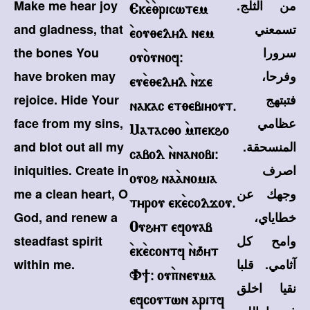
من الثلج.
Make me hear joy
Ek`e`;ricwtem
تسمعني
and gladness, that
`eou;elyl nem
سرورا
the bones You
ou`ounof@
وفرحا،
have broken may
eu`e;elyl `nje
فتبتهج
rejoice. Hide Your
nakac et;ebiyout.
عظامي
face from my sins,
Matac;o `mpekho
المنسحقة.
and blot out all my
cabol `nnanobi@
اصرف
iniquities. Create in
ouoh na`anomia
وجهك عن
me a clean heart, O
tyrou ek`ecoljou.
خطاياي،
God, and renew a
Ouhyt efouab
وامح كل
steadfast spirit
`ek`econtf `nqyt
آثامي. قلبا
within me.
V]@ ou`pneuma
نقيا اخلق
efcoutwn aritf