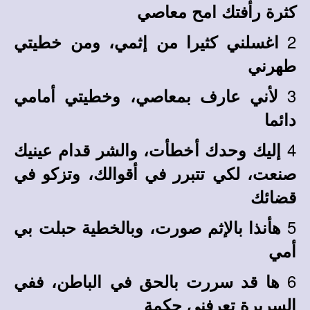
كثرة رأفتك امح معاصي
2
اغسلني كثيرا من إثمي، ومن خطيتي
طهرني
3
لأني عارف بمعاصي، وخطيتي أمامي
دائما
4
إليك وحدك أخطأت، والشر قدام عينيك
صنعت، لكي تتبرر في أقوالك، وتزكو في
قضائك
5
هأنذا بالإثم صورت، وبالخطية حبلت بي
أمي
6
ها قد سررت بالحق في الباطن، ففي
السريرة تعرفني حكمة