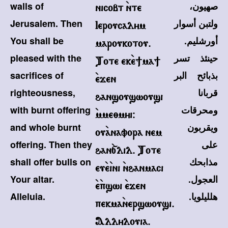
صهيون،
walls of
nicobt `nte
ولتبن أسوار
Jerusalem. Then
Ieroucalym
أورشليم.
You shall be
maroukotou.
حينئذ تسر
pleased with the
Tote ek`e]ma]
بذبائح البر
sacrifices of
`ejen
قربانا
righteousness,
hansouswousi
ومحرقات
with burnt offering
`mme;myi@
ويقربون
and whole burnt
ou`anavora nem
على
offering. Then they
han`[lil. Tote
مذابحك
shall offer bulls on
eu`e`ini `nhanmaci
العجول.
Your altar.
`e`pswi `ejen
هلليلويا.
Alleluia.
pekma`nerswousi.
Allylouia.