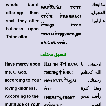
مذابحك
whole burnt
\an`slil> tote
العجول.
offering: then
eu`e`ini `n\anmaci
هلليلويا.
shall they offer
`e`pw]i `ejen
bullocks upon
pekma`ner]wou]i>
Thine altar.
allhloui`a.
تنسيق مختلف
ارحمني يا
Have mercy upon
Nai nyi V] kata
الله كعظيم
me, O God,
peknis] `nnai@
رحمتك،
according to Your
nem kata `p`asai
ومثل كثرة
lovingkindness.
`nte
رأفتك تمحو
According to the
nekmetsenhyt
إثمي.
multitude of Your
ek`ecwlj