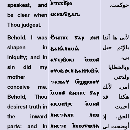
`ntek`sro
حوكمت.
speakest, and
eknasi\ap.
be clear when
Thou judgest.
لأنى ها أنذا
|hppe gar 'en
Behold, I was
بالإثم حبل
shapen in
\an`anomi`a
بى،
iniquity; and in
auerboki `mmoi>
وبالخطايا
sin did my
ouo\ 'en \annobi`a
ولدتنى
mother
tamau si]]wou
أمى. لأنك
conceive me.
`mmoi> \hppe gar
هكذا قد
Behold, Thou
akmenre `qmhi>
أحببت
desirest truth in
nhet\hp nem
الحق، إذ
the inward
nhete `nceouwn\
أوضحت لى
parts: and in