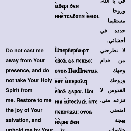
في يا الله،
`mberi qen
وروحا
ny`etcaqoun `mmoi.
مستقيما
جدده في
أحشائي.
لا تطرحني
Do not cast me
`Mperberbwrt
من قدام
away from Your
`ebol ha pekho@
وجهك
presence, and do
ouoh Pek`Pneuma
وروحك
not take Your Holy
=e=;=u `mperolf
القدوس لا
Spirit from
`ebol haroi. Moi
تنزعه منى.
me. Restore to me
nyi `m`p;elyl `nte
امنحني
the joy of Your
pekoujai@ ouoh
بهجة
salvation, and
`n`hryi qen
خلاصك،
uphold me by Your