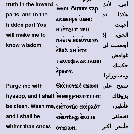
أمي. لأنك
truth in the inward
`mmoi. Hyppe gar
هكذا قد
parts, and in the
akmenre `;myi@
أحببت
hidden part You
ny`ethyp nem
الحق، إذ
will make me to
ny`ete `nce`ouwnh
أوضحت لي
know wisdom.
`ebol an `nte
غوامض
tekcovia aktamoi
حكمتك
`erwou.
ومستوراتها.
تنضح على
Purge me with
Ek`enoujq ejwoi
بزوفاك
hyssop, and I shall
`mpeksenhuwpon@
فأطهر،
be clean. Wash me,
ei`etoubo ek`eraqt
تغسلني
and I shall be
ei`eoubas `ehote
فأبيض أكثر
whiter than snow.
ou,iwn.