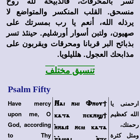
تسر بالمحرقات، فالذبيحة لله روح
منسحق. القلب المنكسر والمتواضع لا
يرذله الله، أنعم يا رب بمسرتك على
صهيون، ولتبن أسوار أورشليم. حينئذ تسر
بذبائح البر قربانا ومحرقات ويقربون على
مذابحك العجول. هلليلويا.
تنسيق مختلف
Psalm Fifty
ارحمنى يا
Nai nhi Vnou;
Have mercy
الله كعظيم
upon me, O
kata pekni];
رحمتك،
God, according
`nnai> nem kata
ومثل كثرة
to Thy
`p`a]ai `nte