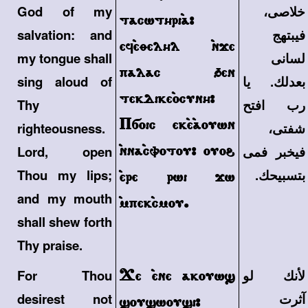
خلاصى،
God of my
tacwthri`a>
فيبتهج
salvation: and
ef`eqelhl `nje
لسانى
my tongue shall
palac 'en
بعدلك. يا
sing aloud of
tekdike`ocunh>
رب افتح
Thy
Psoic ek`e`aouwn
شفتى،
righteousness.
`nna`cvotou> ouo\
فيخبر فمى
Lord, open
بتسبيحك.
Thou my lips;
`ere rwi jw
and my mouth
`mpek`cmou.
shall shew forth
Thy praise.
لأنك لو
Je `ene akouw]
For Thou
آثرت
desirest not
]ou]wou]i>