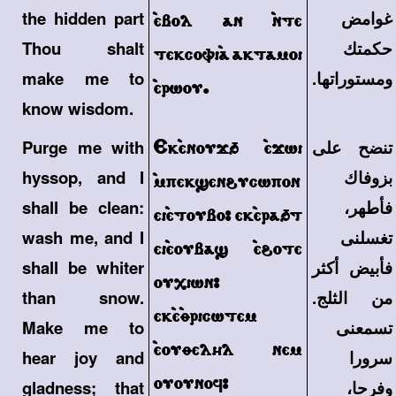
غوامض
the hidden part
`ebol an `nte
حكمتك
Thou shalt
tekcovi`a aktamoi
ومستوراتها.
make me to
`erwou.
know wisdom.
تنضح على
Ek`enouj' `ejwi
Purge me with
بزوفاك
hyssop, and I
`mpek]en\ucwpon
فأطهر،
shall be clean:
ei`etoubo> ek`era't
تغسلنى
wash me, and I
ei`eouba] `e\ote
فأبيض أكثر
shall be whiter
ouxiwn>
من الثلج.
than snow.
ek`e`qricwtem
تسمعنى
Make me to
`eouqelhl nem
سرورا
hear joy and
ouounof>
وفرحا،
gladness; that