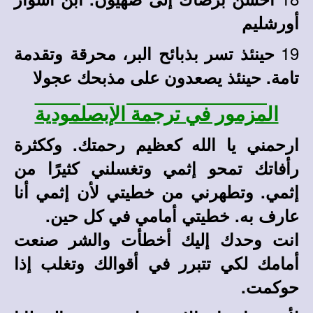
أورشليم
19
حينئذ تسر بذبائح البر، محرقة وتقدمة
تامة. حينئذ يصعدون على مذبحك عجولا
المزمور في ترجمة الإبصلمودية
ارحمني يا الله كعظيم رحمتك. وككثرة
رأفاتك تمحو إثمي وتغسلني كثيرًا من
إثمي. وتطهرني من خطيتي لأن إثمي أنا
عارف به. خطيتي أمامي في كل حين.
انت وحدك إليك أخطأت والشر صنعت
أمامك لكي تتبرر في أقوالك وتغلب إذا
حوكمت.