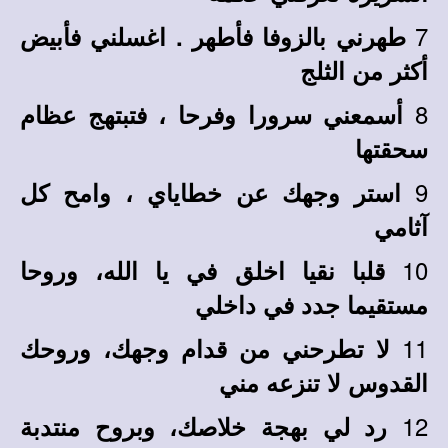
7
طهرني بالزوفا فأطهر . اغسلني فأبيض
أكثر من الثلج
8
أسمعني سرورا وفرحا ، فتبتهج عظام
سحقتها
9
استر وجهك عن خطاياي ، وامح كل
آثامي
10
قلبا نقيا اخلق في يا الله، وروحا
مستقيما جدد في داخلي
11
لا تطرحني من قدام وجهك، وروحك
القدوس لا تنزعه مني
12
رد لي بهجة خلاصك، وبروح منتدبة