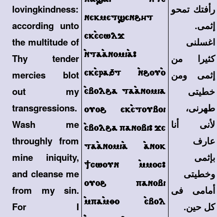
رأفتك تمحو
lovingkindness:
nekmet]en\ht
إثمى.
according unto
ek`ecwlj
اغسلنى
the multitude of
`nta`anomi`a>
كثيرا من
Thy tender
ek`era't `n\ou`o
إثمى ومن
mercies blot
`ebol\a ta`anomia
خطيتى
out my
طهرنى،
transgressions.
ouo\ ek`etouboi
لأنى أنا
Wash me
`ebol\a panobi> je
عارف
throughly from
ta`anomi`a `anok
بإثمى
mine iniquity,
;cwoun `mmoc>
وخطيتى
and cleanse me
ouo\ panobi
أمامى فى
from my sin.
`mpa`mqo `ebol
كل حين.
For I