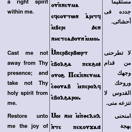
مستقيما
a right spirit
ou`pneuma
جدده فى
within me.
efcoutwn `aritf
أحشائى.
`mberi 'en
nhetca'oun `mmoi.
لا تطرحنى
~Mperberbwrt
Cast me not
من قدام
away from Thy
`ebol\a pek\o>
وجهك
presence; and
ouo\ Pek`pneuma
وروحك
take not Thy
`eqouab `mperolf
القدوس لا
holy spirit from
`ebol\aroi.
تنزعه منى.
me.
امنحنى
Moi nhi `m`pqelhl
Restore unto
بهجة
me the joy of
`nte pekoujai>