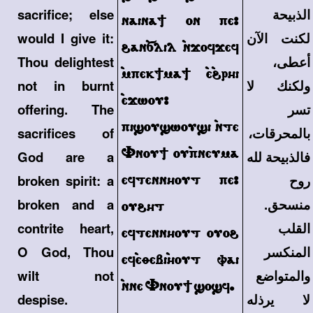
الذبيحة
sacrifice; else
naina; on pe>
لكنت الآن
would I give it:
\an`slil `njofjef
أعطى،
Thou delightest
`mpek;ma; `e`\rhi
ولكنك لا
not in burnt
`ejwou>
تسر
offering. The
pi]ou]wou]i `nte
بالمحرقات،
sacrifices of
Vnou; ou`pneuma
فالذبيحة لله
God are a
eftennhout pe>
روح
broken spirit: a
منسحق.
broken and a
ou\ht
القلب
contrite heart,
eftennhout ouo\
المنكسر
O God, Thou
ef`eqebi`hout vai
والمتواضع
wilt not
`nne Vnou; ]o]f.
لا يرذله
despise.