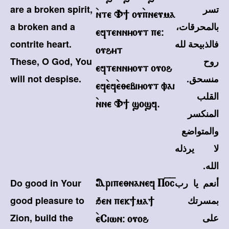
تسر
are a broken spirit,
`nte V] ou`pneuma
بالمحرقات،
a broken and a
eftennyout pe@
فالذبيحة لله
contrite heart.
ouhyt
روح
These, O God, You
eftennyout ouoh
منسحق.
will not despise.
ef`ef`e;ebiyout vai
القلب
`nne V] sosf.
المنكسر
والمتواضع
لا يرذله
الله.
أنعم يا رب
Do good in Your
Aripe;nanef P=o=c
بمسرتك
good pleasure to
qen pek]ma]
على
Zion, build the
`eCiwn@ ouoh