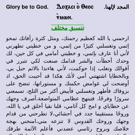
المجد لإلهنا.
Glory be to God.
Doxaci `o :eoc
`umwn.
تنسيق مختلف
ارحمني يا الله كعظيم رحمتك، ومثل كثرة رأفاتك تمحو
إثمي وتغسلني كثيرًا من إثمي، و من خطيتي تطهرني
لأني أنا عارف بإثمي، و خطيتي أمامي في كل حين، لك
وحدك أخطأت والشر قدامك صنعت لكي تتبرر في
أقوالك وتغلب إذا حوكمت، لأني هاءنذا بالاثم حبل بي،
وبالخطايا اشتهتني أمي لأنك هكذا قد أحببت الحق، اذ
أوضحت لي غوامض حكمتك و مستوراتها، تنضح على
بزوفاك فأطهر وتغسلني فأبيض أكثر من الثلج، تسمعني
سرورًا وفرحًا، فتبتهج عظامي المتواضعة،أصرف وجهك
عن خطاياي و امح كل آثامي، قلبا نقيا أخلق في يا الله،
وروحًا مستقيما جدد في أحشائي،لا تطرحني من قدام
وجهك وروحك القدوس لا تنزعه مني،امنحني بهجة
خلاصك وبروح رئاسي عضدني فأعلم الآثمة طرقك