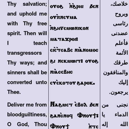
خلاصك،
Thy salvation;
ouo\ `n`\rhi 'en
وبروح
and uphold me
ou`pneuma
رئاسى
with Thy free
`n\hgemwnikon
عضدنى
spirit. Then will
matajroi>
فأعلم
I teach
ei`e`tcabe ni`anomoc
الأثمة
transgressors
\i nekmwit> ouo\
طرقك
Thy ways; and
ni`acebhc
والمنافقون
sinners shall be
إليك
converted unto
eu`ekotou \arok.
يرجعون.
Thee.
نجنى من
Na\met `ebol 'en
Deliver me from
الدماء يا
bloodguiltiness,
\an`cnof Vnou;>
الله إله
O God, Thou
Vnou; `nte