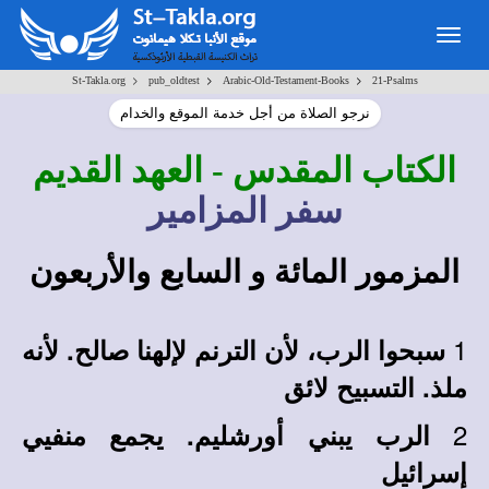
Togg
navig
>
>
>
St-Takla.org
pub_oldtest
Arabic-Old-Testament-Books
21-Psalms
نرجو الصلاة من أجل خدمة الموقع والخدام
الكتاب المقدس
- العهد القديم
سفر المزامير
المزمور المائة و السابع والأربعون
1
سبحوا الرب، لأن الترنم لإلهنا صالح. لأنه
ملذ. التسبيح لائق
2
الرب يبني أورشليم. يجمع منفيي
إسرائيل