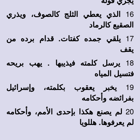
يجري قوله
16
الذي يعطي الثلج كالصوف، ويذري
الصقيع كالرماد
17
يلقي جمده كفتات. قدام برده من
يقف
18
يرسل كلمته فيذيبها . يهب بريحه
فتسيل المياه
19
يخبر يعقوب بكلمته، وإسرائيل
بفرائضه وأحكامه
20
لم يصنع هكذا بإحدى الأمم، وأحكامه
لم يعرفوها. هللويا