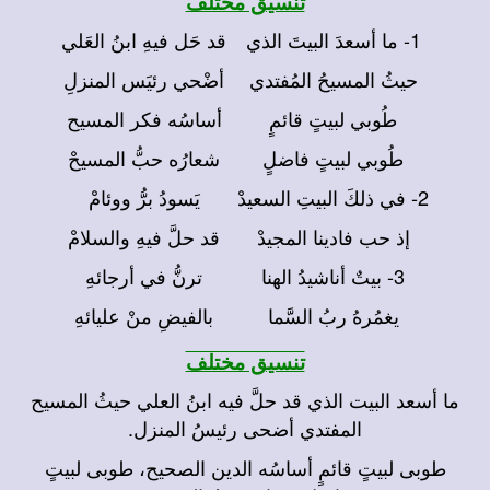
تنسيق مختلف
1- ما أسعدَ البيتَ الذي
قد حَل فيهِ ابنُ العَلي
حيثُ المسيحُ المُفتدي
أضْحي رئيَس المنزلِ
طُوبي لبيتٍ قائمٍ
أساسُه فكر المسيح
طُوبي لبيتٍ فاضلٍ
شعارُه حبُّ المسيحْ
2- في ذلكَ البيتِ السعيدْ
يَسودُ برُّ ووئامْ
إذ حب فادينا المجيدْ
قد حلَّ فيهِ والسلامْ
3- بيتٌ أناشيدُ الهنا
ترنُّ في أرجائهِ
يغمُرهُ ربُ السَّما
بالفيضِ منْ عليائهِ
تنسيق مختلف
ما أسعد البيت الذي قد حلَّ فيه ابنُ العلي حيثُ المسيح
المفتدي أضحى رئيسُ المنزل.
طوبى لبيتٍ قائمٍ أساسُه الدين الصحيح، طوبى لبيتٍ