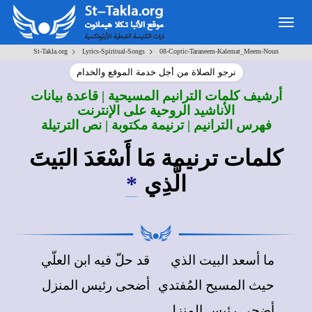
Togg
navig
>
>
St-Takla.org
Lyrics-Spiritual-Songs
08-Coptic-Taraneem-Kalemat_Meem-Noun
نرجو الصلاة من أجل خدمة الموقع والخدام
أرشيف كلمات الترانيم المسيحية | قاعدة بيانات
الأناشيد الروحية على الإنترنت
فهرس الترانيم | ترنيمة مكتوبة | نص الترتيلة
كلمات ترنيمة مَا أَسْعَدَ البَيتَ
الَّذِي
*
ما أسعد البيت الذي
قد حلّ فيه ابن العلّي
حيث المسيح المُفتدي
أضحى رئيس المنزل
أضحى رئيس المنزل