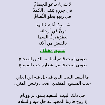
لا شيءَ يدعو للخِصامْ
في حِرزِهِ يُنفَـى الكَمدْ
في ربعِهِ يحلو النِّظامْ
4 - بيتٌ أناشيدُ الهَنا
ترِنُّ في أرجائهِ
يغمُرُهُ ربُّ السما
بالفيضِ من آلائهِ
تنسيق مختلف
طوبى لبيت قائم أساسه الدين الصحيح
طوبى لبيت فاضل شعاره حب المسيح
ما أسعد البيت الذي قد حل فيه ابن العلي
حيث المسيح المفتدي أضحى رئيس المنزل
في ذلك البيت السعيد يسود بر ووئام
إذ روح فادينا المجيد قد حل فيه والسلام