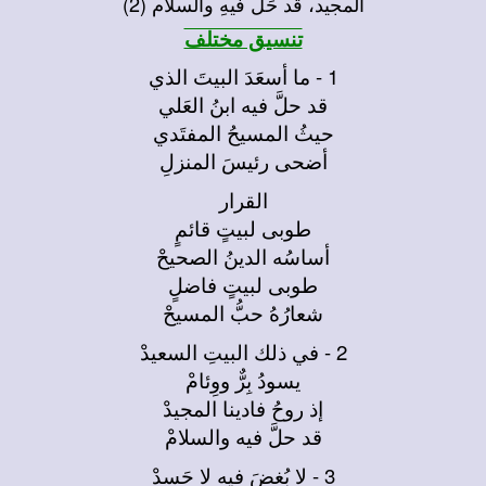
المجيد، قد حَلَّ فيهِ والسلام (2)
تنسيق مختلف
1 - ما أسعَدَ البيتَ الذي
قد حلَّ فيه ابنُ العَلي
حيثُ المسيحُ المفتَدي
أضحى رئيسَ المنزلِ
القرار
طوبى لبيتٍ قائمٍ
أساسُه الدينُ الصحيحْ
طوبى لبيتٍ فاضلٍ
شعارُهُ حبُّ المسيحْ
2 - في ذلك البيتِ السعيدْ
يسودُ بِرٌّ ووِئامْ
إذ روحُ فادينا المجيدْ
قد حلَّ فيه والسلامْ
3 - لا بُغضَ فيه لا حَسدْ