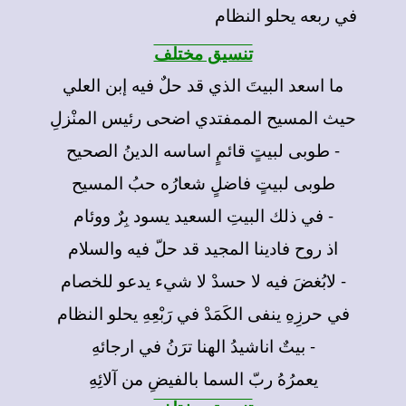
في ربعه يحلو النظام
تنسيق مختلف
ما اسعد البيتَ الذي قد حلٌ فيه إبن العلي
حيث المسيح الممفتدي اضحى رئيس المنْزلِ
- طوبى لبيتٍ قائمٍ اساسه الدينُ الصحيح
طوبى لبيتٍ فاضلٍ شعارُه حبُ المسيح
- في ذلك البيتِ السعيد يسود بِرٌ ووئام
اذ روح فادينا المجيد قد حلّ فيه والسلام
- لابُغضَ فيه لا حسدْ لا شيء يدعو للخصام
في حرزِهِ ينفى الكَمَدْ في رَبْعِهِ يحلو النظام
- بيتٌ اناشيدُ الهنا ترَنُ في ارجائهِ
يعمرُهُ ربّ السما بالفيضِ من آلائِهِ