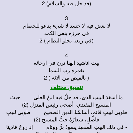
(قد حل فيه والسلام) 2
3
لا بغض فيه لا حسد لا شيء يدعو للخصام
في حرزه ينفى الكمد
(في ربعه يحلو النظام ) 2
4
بيت اناشيد الهنا ترن في ارجائه
يغمره رب السما
( بالفيض من الائه ) 2
تنسيق مختلف
ما أسعَدَ البيتِ الذي، قد حلَّ فيه ابنُ العلي حيث
المسيح المفتدي، أضحى رئيس المنزل (2)
طوبى لبيتٍ قائمٍ، أساسُهُ الدين الصحيح طوبى لبيتٍ
فاضلٍ، شعارُهُ حبُّ المسيح (2)
- في ذلك البيتِ السعيد يسودُ برٌّ ووئام إذ روحُ فادينا