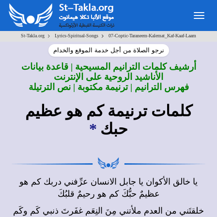
Togg
navig
>
>
St-Takla.org
Lyrics-Spiritual-Songs
07-Coptic-Taraneem-Kalemat_Kaf-Kaaf-Laam
نرجو الصلاة من أجل خدمة الموقع والخدام
أرشيف كلمات الترانيم المسيحية | قاعدة بيانات
الأناشيد الروحية على الإنترنت
فهرس الترانيم | ترنيمة مكتوبة | نص الترتيلة
كلمات ترنيمة كم هو عظيم
حبك
*
يا خالق الأكوان يا جابل الانسان عرِّفني دربك كم هو
عظيمٌ حبُّكَ كم هو رحيمٌ قلبُكَ
خلقتَني من العدم ملأتني مِنَ النِعَم غفَرتَ ذنبي كَم وكَم