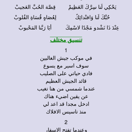
يَحْكِي لَنا سِرَّكَ العَظِيمْ
قِصَّة الحُبَّ العَجيبْ
حُبَّكَ لَنا وَافتْدائِكً
لِعُصَاهٍ قُسَاةِ القُلوبْ
عِنْدَ ذَا نَشْدو مَجْدًا لاسْمِكَ
أيَا رَبَّنا المَحْبوبْ
تنسيق مختلف
1
في موكب جيش الغالبين
سوف اسير مع يسوع
فادي حياتي على الصليب
قائد الجيش العظيم
عندما شمسي من هنا تغيب
عن يقين اضيء هناك
ادخل مجدا قد اعد لي
منذ تاسيس الافلاك
2
وعندما تفتح الاسفار