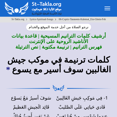
Togg
navig
>
>
St-Takla.org
Lyrics-Spiritual-Songs
06-Coptic-Taraneem-Kalemat_Ein-Ghein-Feh
نرجو الصلاة من أجل خدمة الموقع والخدام
أرشيف كلمات الترانيم المسيحية | قاعدة بيانات
الأناشيد الروحية على الإنترنت
فهرس الترانيم | ترنيمة مكتوبة | نص الترتيلة
كلمات ترنيمة في موكب جيش
الغالبين سوف أسير مع يسوع
*
1- فِي مَوكِبِ جَيشِ الغَالِبينْ
سَوفَ أسيرُ مَعُ يَسوْع
فَادي حَياتِي عَلَي الصَّليبْ
قَائِد الَجيشِ العَظيمْ
عِندما شَمْسي مِنْ هُنا تَغِيبْ
عَنْ يَقينٍ أَضِئُ هُناكْ