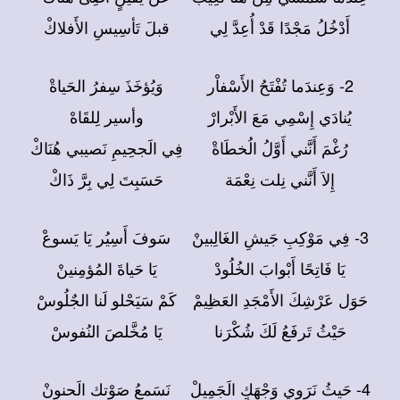
أَدْخُلُ مَجْدًا قَدْ أُعِدَّ لِي
قبلَ تَأسِيسِ الأَفلاكْ
2- وَعِندَما تُفْتَحُ الأَسْفاْر
وَيُؤخَذَ سِفرُ الحَياةْ
يُنادَي إِسْمِي مَعَ الأَبْرارْ
وأسير لِلقَاهْ
رُغْمَ أَنَّني أَوَّلُ الُخطَاةْ
فِي الَجحِيمِ نَصيبي هُنَاكْ
إِلاَ أَنَّني نِلت نِعْمَة
حَسَبِتَ لِي بِرَّ ذَاكْ
3- فِي مَوْكِبِ جَيشِ الغَالِبينْ
سَوفَ أَسِيُر يَا يَسوعْ
يَا فَاتِحًا أَبْوابَ الخُلُودْ
يَا حَياةَ المُؤمِنينْ
حَوَل عَرْشِكَ الأَمْجَدِ العَظِيمْ
كَمْ سَيَحْلو لَنا الجٌلُوسْ
حَيْثُ تَرفَعُ لَكَ شُكْرَنا
يَا مُخَّلصَ النُفوسْ
4- حَيثُ نَرَوي وَجْهَكٍ الَجَمِيلْ
نَسَمعُ صَوْتك الَحنونْ