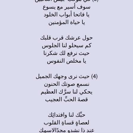
سوف أسير مع يسوع
يا فاتحا أبواب الخلود
يا حياة المؤمنين
حول عرشك قرب قلبك
كم سيحلو لنا الجلوس
حيث نرفع لك شكرنا
يا مخلص النفوس
(4) حيث نرى وجهك الجميل
نسمع صوتك الحنون
يحكي لنا سرَّك العظيم
قصةَ الحبِّ العجيب
حبِّك لنا وافتدائِك
لعصاةٍ قساةِ القلوب
عند ذا نشدو مجدًالاسمِك