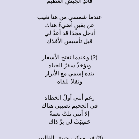
قائدِ الجيشِ العظيم
عندما شمسي من هنا تغيب
عن يقينٍ أضيءُ هناك
أدخل مجدًا قد أعدَّ لي
قبل تأسيس الأفلاك
(2) وعندما تفتح الأسفار
ويؤخذُ سفرُ الحياه
ينده إسمي مع الأبرار
ونقادُ للقاه
رغم أنني أولُ الخطاه
في الجحيم نصيبي هناك
إلا أنني نلتُ نعمةً
حَسِبَتْ لي برَّ ذاك
(3) في موكب جيش الغالبين