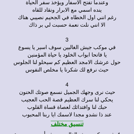
وعندما تفتح الاسفار ويؤخذ سفر الحياة
ينده اسمي مع الابرار ونقاد للقاه
رغم انني اول الخطاه في الجحيم نصيبي هناك
الا انني نلت نعمة حسبت لي بر ذاك
3
في موكب جيش الغالبين سوف اسير يا يسوع
يا فاتحا ابواب الخلود يا حياة المؤمنين
حول عرشك الامجد العظيم كم سيحلو لنا الجلوس
حيث نرفع لك شكرنا يا مخلص النفوس
4
حيث نرى وجهك الجميل نسمع صوتك الحنون
يحكي لنا سرك العظيم قصة الحب العجيب
حبك لنا وافتدائك لعصاة قساة القلوب
عند ذا نشدو مجدا لاسمك ايا ربنا المحبوب
تنسيق مختلف
1- في موكب جيش الغالبين سوف أسير مع يسوع