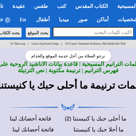
لمسيحية
الكتاب المقدس
كتب
طقس
عقيدة
تا
صيات
أماكن
صور
ميديا
أطفال
En
خي
بحث الموقع
بحث الكتاب
>
>
St-Takla.org
Lyrics-Spiritual-Songs
03-Coptic-Taraneem-Kalemat_Hah-Khah-Dal-Thal
نرجو الصلاة من أجل خدمة الموقع والخدام
ات الترانيم المسيحية | قاعدة بيانات الأناشيد الروحية على
فهرس الترانيم | ترنيمة مكتوبة | نص الترتيلة
مات ترنيمة ما أحلى حبك يا كنيستنا
ما أحلى حبك يا كنيستنا (2)
فاتحة أحضانك لينا
ما أحلا حبك يا كنيستنا
فاتحة أحضانك لينا