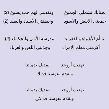
بحنانك تشملى الجموع
وتقدمى لهم حب يسوع (2)
جمعتى الابيض والاسود
وحضنت
ي
ال
سياد والعبيد (2)
يا
أ
م ال
غنياء والفقراء
مدرسة ال
م
ي
والحكماء (2)
أ
كرمتى معلم الامراء
وج
ذ
بت
ي
اللص والغرباء
نهديك
أ
روحنا
نفديك بدمائنا
ونقدم نفوسنا فداك
نهديك
أ
روحنا
نفديك بدمائنا
ونقدم نفوسنا فداكي