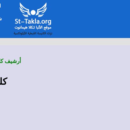
ا
شخ
أرشيف كلم
كل