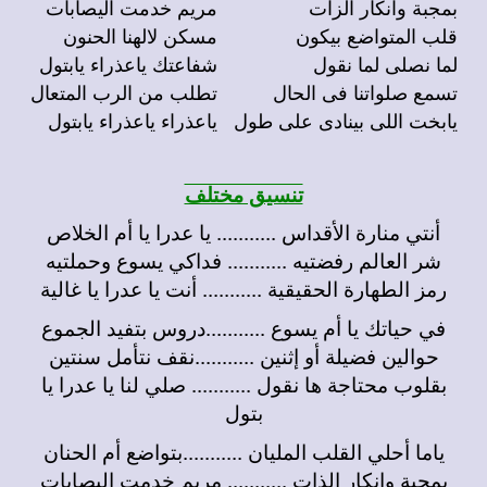
بمجبة وانكار الزات
مريم خدمت اليصابات
قلب المتواضع بيكون
مسكن لالهنا الحنون
لما نصلى لما نقول
شفاعتك ياعذراء يابتول
تسمع صلواتنا فى الحال
تطلب من الرب المتعال
يابخت اللى بينادى على طول
ياعذراء ياعذراء يابتول
تنسيق مختلف
أنتي منارة الأقداس ........... يا عدرا يا أم الخلاص
شر العالم رفضتيه ........... فداكي يسوع وحملتيه
رمز الطهارة الحقيقية ........... أنت يا عدرا يا غالية
في حياتك يا أم يسوع ...........دروس بتفيد الجموع
حوالين فضيلة أو إثنين ...........نقف نتأمل سنتين
بقلوب محتاجة ها نقول ........... صلي لنا يا عدرا يا
بتول
ياما أحلي القلب المليان ...........بتواضع أم الحنان
بمحبة وإنكار الذات ........... مريم خدمت إليصابات