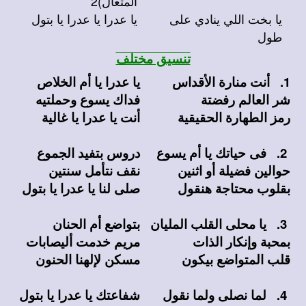
المتعال)2
يا بخت اللي ينادي على
يا عدرا يا عدرا يا بتول
طول
تنسيق مختلف
1. أنت منارة الأقداس
يا عدرا يا أم الخلاص
شر العالم رفضتة
فداك يسوع وحملتيه
رمز الطهارة الحقيقية
أنت يا عدرا يا غالية
2. فى حياتك يا أم يسوع
دروس بتفيد الجموع
حوالين فضيلة أو اثنين
نقف نتأمل سنتين
بقلوب محتاجة هنقول
صلى لنا يا عدرا يا بتول
3. يا محلى القلب المليان
بتواضع أم الحنان
بمحبة وإنكار الذات
مريم خدمت أليصابات
قلب المتواضع بيكون
مسكن لإلهنا الحنون
4. لما نصلى ولما نقول
شفاعتك يا عدرا يا بتول