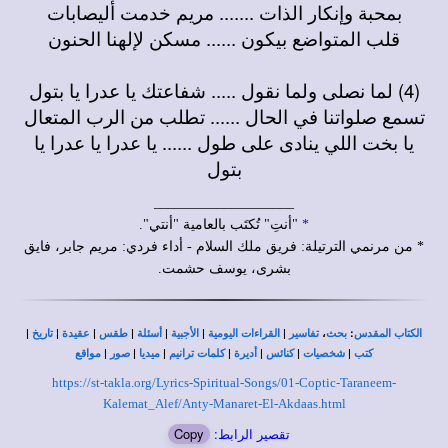
بمحبة وإنكار الذات ....... مريم خدمت أليصابات
قلب المتواضع بيكون ...... مسكن لإلهنا الحنون
(4) لما نصلى ولما نقول ..... شفاعتك يا عدرا يا بتول
تسمع صلواتنا في الحال ...... تطلب من الرب المتعال
يا بخت اللي ينادى على طول ...... يا عدرا يا عدرا يا
بتول
____________________
*
"أنتِ" تُكتَب بالعامية "أنتي".
* من مرنمي الترتيلة: فريق ملك السلام - أداء فردي: مريم جابر، فايق
بشرى، يوسف حشمت.
|
|
|
|
|
|
|
،
:
الكتاب المقدس
بحث
تفاسير
القراءات اليومية
الأجبية
أسئلة
طقس
عقيدة
تاريخ
|
|
|
|
|
|
|
كتب
شخصيات
كنائس
أديرة
كلمات ترانيم
ميديا
صور
مواقع
https://st-takla.org/Lyrics-Spiritual-Songs/01-Coptic-Taraneem-
Kalemat_Alef/Anty-Manaret-El-Akdaas.html
تقصير الرابط:
Copy