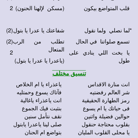
قلب المتواضع بيكون
(مسكن لإلهنا الحنون)
2
*
لما نصلي ولما نقول
شفاعتك يا عدرا يا بتول
(2)
تسمع صلواتنا في الحال
تطلب من الرب
(2)
المتعال
يا بخت اللي ينادي على
2
طول
(ياعدرا يا عدرا يا بتول)
تنسيق مختلف
انت منارة الاقداس
ياعذراء يا ام الخلاص
شر العالم رفضتيه
فآتاك يسوع وحمتليه
رمز الطهارة الحقيقية
انت ياعذراء ياغالية
فى حياتك يا ام يسوع
بنثبت فيك الجموع
حوالين فضيلة واثنين
نقف نتأمل سنين
بقلوب محتاجة حنقول
صلى لينا ياعدرا يابتول
يا محلى القلوب المليان
بتواضع ام الحنان