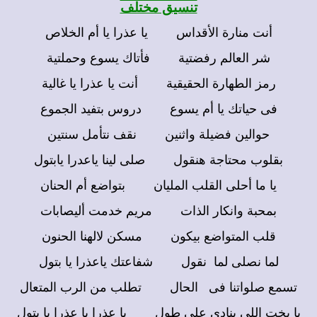
تنسيق مختلف
أنت منارة الأقداس يا عذرا يا أم الخلاص
شر العالم رفضتية فأتاك يسوع وحملتية
رمز الطهارة الحقيقية أنت يا عذرا يا غالية
فى حياتك يا أم يسوع دروس بتفيد الجموع
حوالين فضيلة واثنين نقف نتأمل سنتين
بقلوب محتاجة هنقول صلى لينا ياعدرا يابتول
يا ما أحلى القلب المليان بتواضع أم الحنان
بمحبة وانكار الذات مريم خدمت أليصابات
قلب المتواضع بيكون مسكن لالهنا الحنون
لما نصلى لما نقول شفاعتك ياعذرا يا بتول
تسمع صلواتنا فى الحال تطلب من الرب المتعال
يا بخت اللى ينادى على طول يا عذرا يا عذرا يا بتول