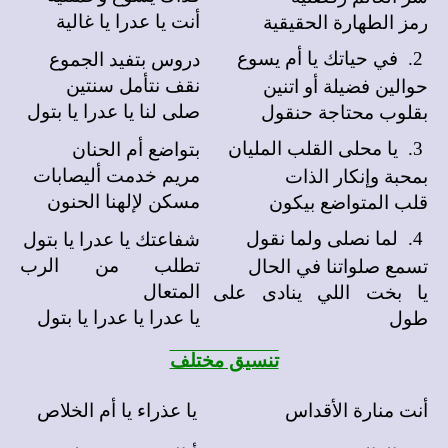
أنت يا عدرا يا غالية
رمز الطهارة الحقيقية
في حياتك يا أم يسوع
دروس بتفيد الجموع
2.
نقف نتأمل سنتين
حوالين فضيلة أو اتنين
صلى لنا يا عدرا يا بتول
بقلوب محتاجة حنقول
يا محلى القلب المليان
بتواضع أم الحنان
3.
مريم خدمت أليصابات
بمحبة وإنكار الذات
مسكن لإلهنا الحنون
قلب المتواضع بيكون
لما نصلى ولما نقول
شفاعتك يا عدرا يا بتول
4.
تطلب من الرب
تسمع صلواتنا في الحال
المتعال
يا بخت اللي ينادى على
يا عدرا يا عدرا يا بتول
طول
تنسيق مختلف
أنت منارة الأقداس
يا عذراء يا أم الخلاص