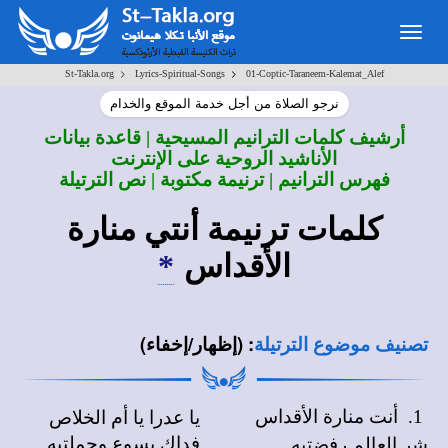
Togg
navig
>
>
St-Takla.org
Lyrics-Spiritual-Songs
01-Coptic-Taraneem-Kalemat_Alef
نرجو الصلاة من أجل خدمة الموقع والخدام
أرشيف كلمات الترانيم المسيحية | قاعدة بيانات
الأناشيد الروحية على الإنترنت
فهرس الترانيم | ترنيمة مكتوبة | نص الترتيلة
كلمات ترنيمة أنتي منارة
الأقداس
*
:
(إظهار/إخفاء)
تصنيف موضوع الترتيلة
أنت منارة الأقداس
يا عدرا يا أم الخلاص
1.
فداك يسوع وحملتيه
شر العالم رفضتيه