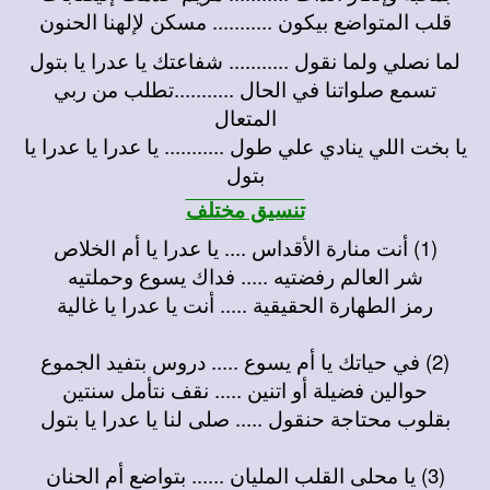
قلب المتواضع بيكون ........... مسكن لإلهنا الحنون
لما نصلي ولما نقول ........... شفاعتك يا عدرا يا بتول
تسمع صلواتنا في الحال ...........تطلب من ربي
المتعال
يا بخت اللي ينادي علي طول ........... يا عدرا يا عدرا يا
بتول
تنسيق مختلف
(1) أنت منارة الأقداس .... يا عدرا يا أم الخلاص
شر العالم رفضتيه ..... فداك يسوع وحملتيه
رمز الطهارة الحقيقية ..... أنت يا عدرا يا غالية
(2) في حياتك يا أم يسوع ..... دروس بتفيد الجموع
حوالين فضيلة أو اتنين ..... نقف نتأمل سنتين
بقلوب محتاجة حنقول ..... صلى لنا يا عدرا يا بتول
(3) يا محلى القلب المليان ...... بتواضع أم الحنان