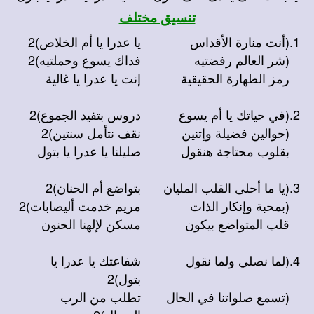
تنسيق مختلف
1.
(أنت منارة الأقداس
يا عدرا يا أم الخلاص)2
(شر العالم رفضتيه
فداك يسوع وحملتيه)2
رمز الطهارة الحقيقية
إنت يا عدرا يا غالية
2.
(في حياتك يا أم يسوع
دروس بتفيد الجموع)2
(حوالين فضيلة وإتنين
نقف نتأمل سنتين)2
بقلوب محتاجة هنقول
صليلنا يا عدرا يا بتول
3.
(يا ما أحلى القلب المليان
بتواضع أم الحنان)2
(بمحبة وإنكار الذات
مريم خدمت أليصابات)2
قلب المتواضع بيكون
مسكن لإلهنا الحنون
4.
(لما نصلي ولما نقول
شفاعتك يا عدرا يا
بتول)2
(تسمع صلواتنا في الحال
تطلب من الرب