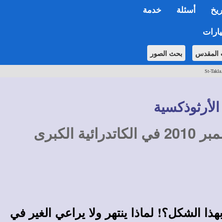
ريخ
أسئلة
خدمة
ارات
 المقدس
بحث الصور
St-Takla
الأرثوذكسية
عظات مكتوبة لقداسة البابا شنودة الثالث - التاريخ: عظة الأربعاء 8 ديسمبر 2010 في الكاتدرائية الكبرى
هذا الشكل؟! لماذا ينتهر ولا يراعي الغير في