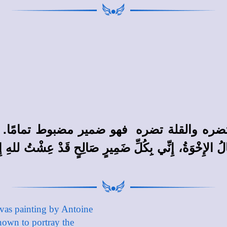
تضره والقلة تضره فهو ضمير مضبوط تمامًا.
َالُ الإِخْوَةُ، إِنِّي بِكُلِّ ضَمِيرٍ صَالِحٍ قَدْ عِشْتُ للهِ 