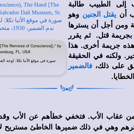
إلى الطبيب طالبة
ب أن
وهو
يقتل الجنين
ة ومن أجل أن يسترها
بجريمة قتل. ثم يقرر
هذه جريمة أخرى. هذا
[The Remorse of Conscience])," by
tersburg, FL, USA
ر. ولكنه في الحقيقة
صورة في
موقع الأنبا تكلا
فق على ذلك،
فالضمير
لخطايا.
م من عقاب الأب. فتخفي خطأهم عن الأب وقد
تسترهم وهي في ذلك ضميرها الخاطئ مستريح ل