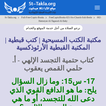
Togg
navig
>
>
>
St-Takla.org
Full-Free-Coptic-Books
FreeCopticBooks-021-Sts-Church-Sidi-Beshr
002-
Hatmeyat-Al-Tagasod-Al-Ilahy
نرجو الصلاة من أجل خدمة الموقع والخدام
مكتبة الكتب المسيحية | كتب قبطية |
المكتبة القبطية الأرثوذكسية
كتاب حتمية التجسد الإلهي - أ.
حلمي القمص يعقوب
17-
س15:
وما زال السؤال
يلح: ما هو الدافع القوي الذي
دعى الله للتجسد، أو ما هي