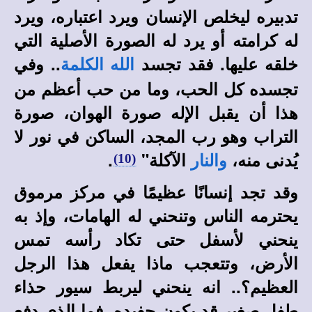
تدبيره ليخلص الإنسان ويرد اعتباره، ويرد
له كرامته أو يرد له الصورة الأصلية التي
خلقه عليها. فقد تجسد
.. وفي
الله الكلمة
تجسده كل الحب، وما من حب أعظم من
هذا أن يقبل الإله صورة الهوان، صورة
التراب وهو رب المجد، الساكن في نور لا
يُدنى منه،
الآكلة"
.
(10)
والنار
وقد تجد إنسانًا عظيمًا في مركز مرموق
يحترمه الناس وتنحني له الهامات، وإذ به
ينحني لأسفل حتى تكاد رأسه تمس
الأرض، وتتعجب ماذا يفعل هذا الرجل
العظيم؟.. انه ينحني ليربط سيور حذاء
طفل صغير قد يكون حفيده، فما الذي دفع