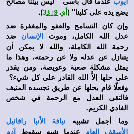
عندما قال بأسى " ليس بيننا مصالح
أيوب
يضع يده على كلينا" (
).
أي 9: 33
وإن كان التسامح والعفو والمغفرة ضد
عدل الله الكامل، وموت
ضد
الإنسان
رحمة الله الكاملة، والله لا يمكن أن
يتنازل عن عدله ولا عن رحمته، وهذا ما
يمثل مشكلة صعبة وعويصة، ومن يقدر
على حلها إلاَّ الله القادر على كل شيء؟‍ ‍
وفعلًا قام بحلها عن طريق تجسده المنيف
فالتقى العدل مع الرحمة في شخص
الفادي الكريم.
وما أجمل تشبيه
نيافة الأنبا رافائيل
عندما شبه سقوط
الأسقف العام
آدم