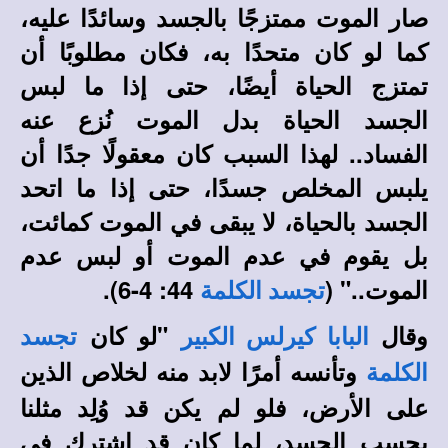
صار الموت ممتزجًا بالجسد وسائدًا عليه،
كما لو كان متحدًا به، فكان مطلوبًا أن
تمتزج الحياة أيضًا، حتى إذا ما لبس
الجسد الحياة بدل الموت نُزع عنه
الفساد.. لهذا السبب كان معقولًا جدًا أن
يلبس المخلص جسدًا، حتى إذا ما اتحد
الجسد بالحياة، لا يبقى في الموت كمائت،
بل يقوم في عدم الموت أو لبس عدم
الموت.." (
44: 4-6).
تجسد الكلمة
وقال
"لو كان
البابا كيرلس الكبير
تجسد
وتأنسه أمرًا لابد منه لخلاص الذين
الكلمة
على الأرض، فلو لم يكن قد وُلِد مثلنا
بحسب الجسد، لما كان قد اشترك في