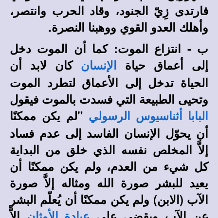
فارتدى زِيّ الجنود، وقاد الحرب وانتصر،
وأهلك العدو القوي ووهبنا النصرة.
ب - انتزاع الموت: كما أن الموت دخل
إلى أعماق حياة
كان لابد أن
الإنسان
الحياة تدخل إلى الأعماق لتطرد الموت
وتحيى الطبيعة التي فسدت بالموت فيقول
"لم يكن ممكنًا
البابا أثناسيوس الرسولي
أن يحوّل الإنسان الفاسد إلى عدم فساد
إلاَّ المخلص نفسه الذي خلق من البداية
كل شيء من العدم، ولم يكن ممكنًا أن
يعيد للبشر صورة الله ومثاله إلاَّ صورة
الآب (الابن) ولم يكن ممكنًا أن يُعلّم البشر
عن الآب ويقضي على
إلاَّ
عبادة الأوثان