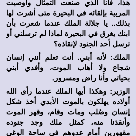
هذا، فأنا الذي صنعت التمثال وأوصيت
المربية بإلقائه في البحيرة متى أشرت لها
بذلك.. يا جلالة الملك عندما شعرت بأن
ابنك يغرق في البحيرة لماذا لم ترسلني أو
ترسل أحد الجنود لإنقاذه؟
الملك: لأنه أبني. أنت تعلم أنني إنسان
شجاع ولا أهاب الموت، وأفدي أبني
بحياتي وأنا راض ومسرور.
الوزير: وهكذا أيها الملك عندما رأى الله
أولاده يهلكون بالموت الأبدي أخذ شكل
إنسان وصُلب ومات وقام، وقهر الموت
وأنقذنا منه، كمثل ملك وجد جنوده
مقهورين أمام عدوهم في ساحة الوغي