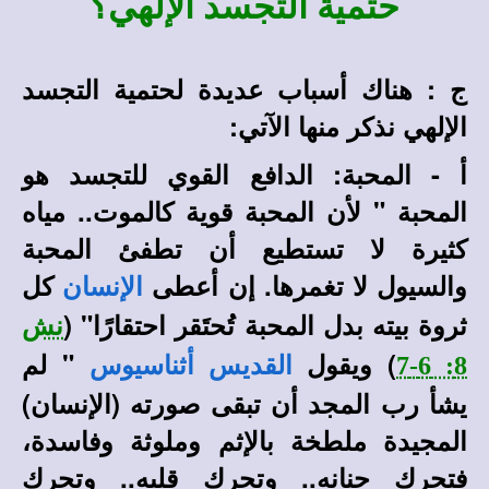
حتمية التجسد الإلهي؟
ج : هناك أسباب عديدة لحتمية التجسد
الإلهي نذكر منها الآتي:
أ - المحبة: الدافع القوي للتجسد هو
المحبة " لأن المحبة قوية كالموت.. مياه
كثيرة لا تستطيع أن تطفئ المحبة
والسيول لا تغمرها. إن أعطى
كل
الإنسان
ثروة بيته بدل المحبة تُحتَقر احتقارًا" (
نش
) ويقول
" لم
8: 6-7
القديس أثناسيوس
يشأ رب المجد أن تبقى صورته (الإنسان)
المجيدة ملطخة بالإثم وملوثة وفاسدة،
فتحرك حنانه.. وتحرك قلبه.. وتحرك