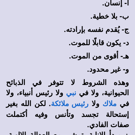
أ- إنسان.
ب- بلا خطية.
ج- يُقدم نفسه بإرادته.
د- يكون قابلًا للموت.
هـ- أقوى من الموت.
و- غير محدود.
وهذه الشروط لا تتوفر في الذبائح
الحيوانية، ولا في
ولا رئيس أنبياء، ولا
نبي
في
ولا
. لكن الله بغير
ملاك
رئيس ملائكة
إستحالة تجسد وتأنس وفيه أكتملت
صفات الفادي.
+ مبدأ الإنابة يتمشى مع العدالة الإلهية،