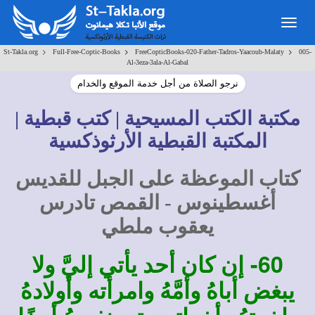
Togg
navig
>
>
>
St-Takla.org
Full-Free-Coptic-Books
FreeCopticBooks-020-Father-Tadros-Yaacoub-Malaty
005-
Al-3eza-3ala-Al-Gabal
نرجو الصلاة من أجل خدمة الموقع والخدام
مكتبة الكتب المسيحية | كتب قبطية |
المكتبة القبطية الأرثوذكسية
كتاب الموعظة على الجبل للقديس
أغسطينوس - القمص تادرس
يعقوب ملطي
60-
إن كان أحد يأتي إليَّ ولا
يبغض أباهُ وأمَّهُ وامرأته وأولادهُ