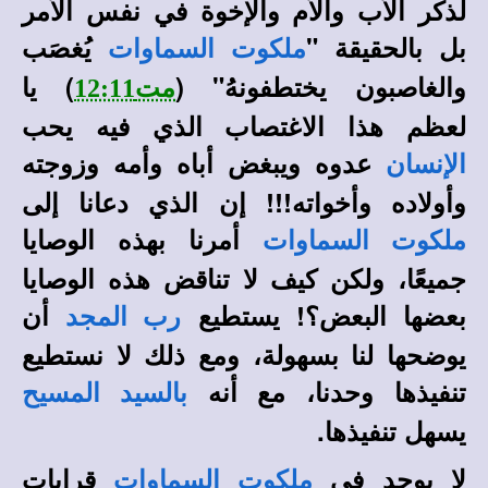
لذكر الأب والأم والإخوة في نفس الأمر
بل بالحقيقة "
يُغصَب
ملكوت السماوات
والغاصبون يختطفونهُ"
(
)
يا
مت12:11
لعظم هذا الاغتصاب الذي فيه يحب
عدوه ويبغض أباه وأمه وزوجته
الإنسان
وأولاده وأخواته!!! إن الذي دعانا إلى
أمرنا بهذه الوصايا
ملكوت السماوات
جميعًا، ولكن كيف لا تناقض هذه الوصايا
بعضها البعض؟! يستطيع
أن
رب المجد
يوضحها لنا بسهولة، ومع ذلك لا نستطيع
تنفيذها وحدنا، مع أنه
بالسيد المسيح
يسهل تنفيذها.
لا يوجد في
قرابات
ملكوت السماوات