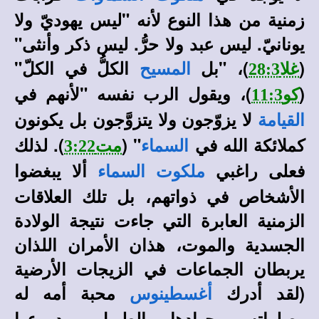
زمنية من هذا النوع لأنه "ليس يهوديّ ولا
يونانيّ. ليس عبد ولا حرُّ. ليس ذكر وأنثى"
(
)
، "بل
الكلُّ في الكلّ"
غلا28:3
المسيح
(
)
، ويقول الرب نفسه "لأنهم في
كو11:3
لا يزوّجون ولا يتزوَّجون بل يكونون
القيامة
كملائكة الله في
"
(
)
. لذلك
السماء
مت3:22
فعلى راغبي
ألا يبغضوا
ملكوت السماء
الأشخاص في ذواتهم، بل تلك العلاقات
الزمنية العابرة التي جاءت نتيجة الولادة
الجسدية والموت، هذان الأمران اللذان
يربطان الجماعات في الزيجات الأرضية
(
لقد أدرك
محبة أمه له
أغسطينوس
وصلواته وجهادها الطويل ودموعها