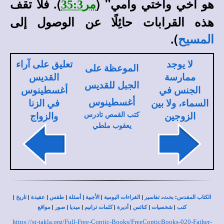
هو أخي وأختي وأمي" (
). فلا تقف
مر35:3
هذه القرابات حائِلًا عن الوصول إلى
.
)
المسيح
لا يوجد
تعليق على آراء
الموعظة على
ممارسة
القديس
الجبل للقديس
الجنس في
أغسطينوس
أغسطينوس
السماء، ولا بين
في الزنا
الزوجين
كتب القمص تادرس
والزواج
يعقوب ملطي
|
|
|
|
|
|
|
،
:
الكتاب المقدس
بحث
تفاسير
القراءات اليومية
الأجبية
أسئلة
طقس
عقيدة
تاريخ
|
|
|
|
|
|
|
كتب
شخصيات
كنائس
أديرة
كلمات ترانيم
ميديا
صور
مواقع
https://st-takla.org/Full-Free-Coptic-Books/FreeCopticBooks-020-Father-