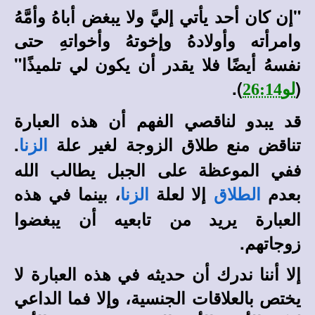
"إن كان أحد يأتي إليَّ ولا يبغض أباهُ وأمَّهُ
وامرأته وأولادهُ وإخوتهُ وأخواتهِ حتى
نفسهُ أيضًا فلا يقدر أن يكون لي تلميذًا"
.
)
(
لو26:14
قد يبدو لناقصي الفهم أن هذه العبارة
تناقض منع طلاق الزوجة لغير علة
.
الزنا
ففي الموعظة على الجبل يطالب الله
بعدم
إلا لعلة
، بينما في هذه
الطلاق
الزنا
العبارة يريد من تابعيه أن يبغضوا
زوجاتهم.
إلا أننا ندرك أن حديثه في هذه العبارة لا
يختص بالعلاقات الجنسية، وإلا فما الداعي