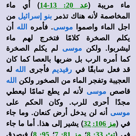
ماء مريبة (
) أي ماء
عد 20: 13-14
المخاصمة لأنه هناك تذمر
من
بنو إسرائيل
اجل الماء واصموا
. فأمره
أن
موسى
الله
يكلم الصخرة كلامًا فتخرج لهم ماء
ليشربوا. ولكن
لم يكلم الصخرة
موسى
كما أمره الرب بل ضربها بالعصا كما كان
قد فعل سابقًا في
فأجرى
له
رفيديم
الله
العجيبة وتفجر الماء من الصخور ولكن
الله
قاصص
لأنه لم يطع تمامًا ليعطي
موسى
مجدًا أحرى للرب. وكان الحكم على
أنه لن يدخل أرض كنعان. وما جاء
موسى
في (
) يشير إلى هذا. أما ما جاء
مز 106: 32
في (
؛
؛
) فيصدق
تث 33: 8
مز 81: 7
95: 8