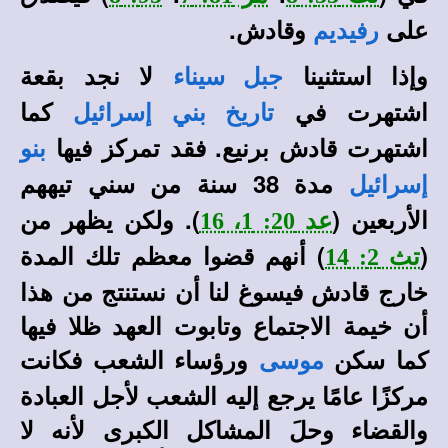
على
وقادش.
رفيديم
وإذا استثنينا
لا نجد بقعة
جبل سيناء
اشتهرت في
كما
تاريخ بني إسرائيل
اشتهرت قادش برنيع. فقد تمركز فيها
بنو
مدة 38 سنة من سني تيههم
إسرائيل
الأربعين (
). ولكن يظهر من
عد 20: 1، 16
(
) أنهم قضوا معظم تلك المدة
تث 2: 14
خارج قادش فيسوغ لنا أن نستنتج من هذا
أن خيمة الاجتماع وتابوت العهد ظلا فيها
كما سكن
ورؤساء الشعب فكانت
موسى
مركزًا عامًا يرجع إليه الشعب لأجل العبادة
والقضاء وحلَ المشاكل الكبرى لأنه لا