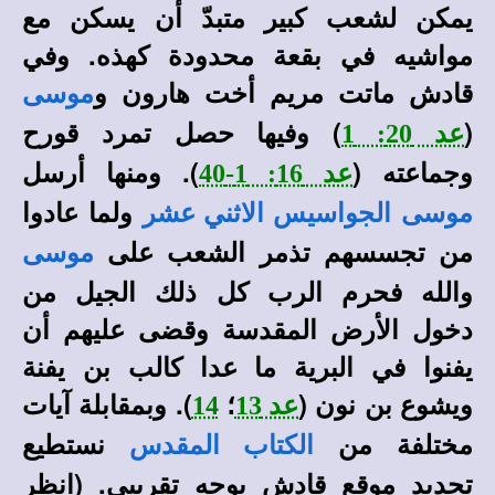
يمكن لشعب كبير متبدّ أن يسكن مع
مواشيه في بقعة محدودة كهذه. وفي
قادش ماتت مريم أخت هارون و
موسى
(
) وفيها حصل تمرد قورح
عد 20: 1
وجماعته (
). ومنها أرسل
عد 16: 1-40
ولما عادوا
موسى
الجواسيس الاثني عشر
من تجسسهم تذمر الشعب على
موسى
والله فحرم الرب كل ذلك الجيل من
دخول الأرض المقدسة وقضى عليهم أن
يفنوا في البرية ما عدا كالب بن يفنة
ويشوع بن نون (
؛
). وبمقابلة آيات
عد 13
14
مختلفة من
نستطيع
الكتاب المقدس
تحديد موقع قادش بوجه تقريبي
. (انظر