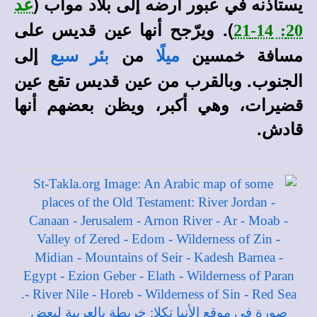
يستأذنه في عبور أرضه إلى بلاد موآب (
عد
). ويرّجح أنها عين قديس على
20: 14-21
مسافة خمسين
من
إلى
ميلًا
بئر سبع
الجنوب. وبالقرب من عين قديس تقع عين
قضيرات، وهي أكبر، ويظن بعضهم أنها
قادش.