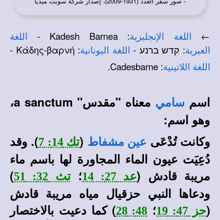
- صور سفر العدد (1931-2009)، إصدار شركة سويت ميديا
: Kadesh Barnea -
←
اللغة الإنجليزية
اللغة
: קדש ברנע -
: Κάδης-βαρνή -
العبرية
اللغة اليونانية
: Cadesbarne.
اللغة اللاتينية
اسم
معناه "مقدس" a sanctum،
سامي
وهو اسم:
وكانت تُدْعَى
(
). وقد
عين مشفاط
تك 14: 7
دُعِيَت عيون الماء المجاورة لها باسم ماء
مريبة قادش (
؛
)
عد 27: 14
تث 32: 51
ودعاها النبي حزقيال مياه مريبة قادش
(
؛
) كما دعيت بالاختصار
حز 47: 19
48: 28