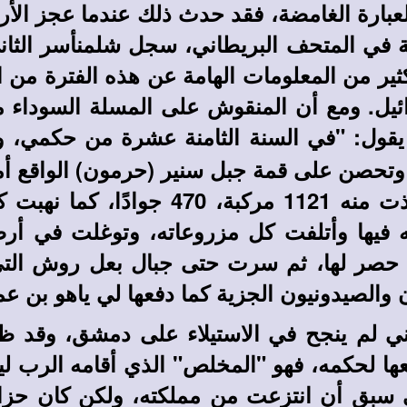
عبارة الغامضة، فقد حدث ذلك عندما عجز الأر
ير من المعلومات الهامة عن هذه الفترة من ال
أسر حزائيل. ومع أن المنقوش على المسلة السوداء 
يقول: "في السنة الثامنة عشرة من حكمي، و
حصن على قمة جبل سنير (حرمون) الواقع أمام
ستمائة من رجاله المسلحين بالحراب، وأخ
يها وأتلفت كل مزروعاته، وتوغلت في أرضه
ا حصر لها، ثم سرت حتى جبال بعل روش الت
ن والصيدونيون الجزية كما دفعها لي ياهو بن ع
اني لم ينجح في الاستيلاء على دمشق، وقد ظل
ها لحكمه، فهو "المخلص" الذي أقامه الرب لي
ي سبق أن انتزعت من مملكته، ولكن كان حز