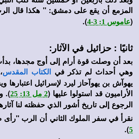
المزمع أن يقع على دمشق: " هكذا قال الرب.
).
(
عاموس 1: 3-4
ثانيًا : حزائيل في الآثار:
بعد أن وصلت قوة أرام إلى أوج مجدها، بد
وهي أحداث لم تذكر في
،
الكتاب المقدس
يهوآش بن يهوآحاز ليرد لإسرائيل اعتبارها و
الأراميون قد استولوا عليها (
). و
2 مل 13: 25
الرجوع إلى تاريخ أشور الذي حفظته لنا آثاره
نقرأ في سفر الملوك الثاني أن الرب "رأى 
).
5