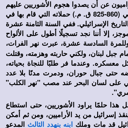
اميون عن أن يصدوا هجوم الأشوريين عليهم
من الغرب. فعلى المسلة السوداء المحفوظة في المتحف البريطاني، سجل شلمنأسر الثاني (860-825 ق. م.) حملاته التي قام بها في
تاريخ الإسرائيلي. ففي السنة الثامنة عشرة
موجز، إلا أننا نجد تسجيلًا أطول على الألواح
للمرة السادسة عشرة، عبرت نهر الفرات،
 جبل لبنان، ولكني حاربته وهزمته، وقتلت
ذت منه 1121 مركبة، 470 جوادًا، كما نهبت كل معسكره. وعندما فر طلبًا للنجاة بحياته،
 حتى جبال حوران، ودمرت مدنًا بلا عدد
ي على لسان البحر عند مصب "نهر الكلب"
مري".
 هذا حلمًا يراود الأشوريين، حتى استطاع
نقذ إسرائيل من يد الأراميين، ومن ثم أمكن
ائيل قد مات وملك
المدعو
ابنه بنهدد الثالث