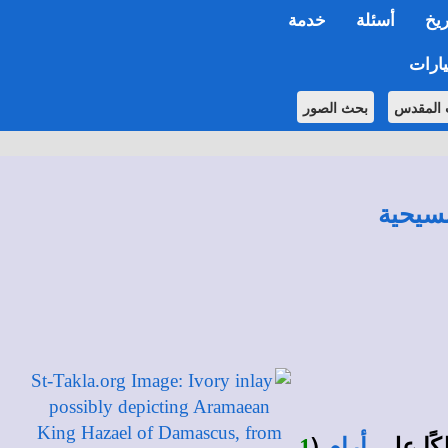
ريخ
أسئلة
خدمة
ارات
 المقدس
بحث الصور
مسيحية
ًا على
(
أرام
1