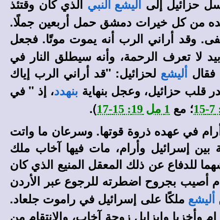
رسل حزائيل إلى
الذي كان وقتئذ
أليشع النبي
ده من كل خيرات دمشق حمل أربعين جملًا.
ى. وقد أراني الرب أنه يموت موتًا. فجعل
يد لا تعرف الرحمة، وأنه سيطلق النار في
 فقال
لحزائيل: "قد أراني الرب إياك
أليشع
غدر قلب حزائيل، وعجل بنهاية
، إذ " في
بنهدد
؛ مع
).
1 مل 19: 15-17
أرام في عهده ذروة قوتها. وسرعان ما واتت
بين إسرائيل وأرام، مات فيها آخاب ملك
ما للدفاع عن ذلك المعقل المنيع الذي كان
رام أصيب بجروح اضطرته للرجوع عبر الأردن
ملكًا على إسرائيل في راموت جلعاد.
أليشع
 وأخزيا وإيزابل زوجة آخاب، والانتقام من