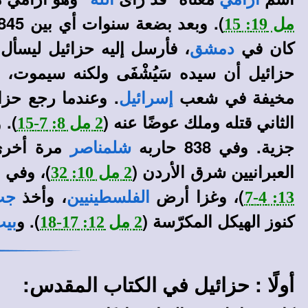
). وبعد بضعة سنوات أي بين 845 و843 ق.م. سمع
مل 19: 15
كان في
، فأرسل إليه حزائيل ليسأل 
دمشق
حزائيل أن سيده سَيُشْفَى ولكنه سيموت،
مخيفة في شعب
. وعندما رجع حزا
إسرائيل
الثاني قتله وملك عوضًا عنه (
2 مل 8: 7-15
جزية. وفي 838 حاربه
مرة أخرى.
شلمناصر
العبرانيين شرق الأردن (
)، وفي ح
2 مل 10: 32
)، وغزا أرض
، وأخذ
13: 4-7
الفلسطينيين
جت
كنوز الهيكل المكرّسة (
). و
2 مل 12: 17-18
بيت
أولًا : حزائيل في الكتاب المقدس: