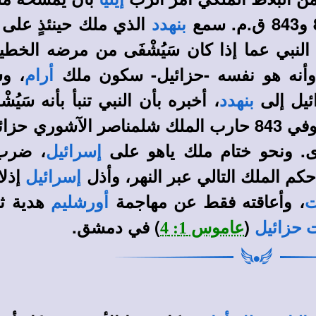
الذي ملك حينئذٍ على ا
بنهدد
النبي عما إذا كان سَيُشْفَى من مرضه الخطي
 وأنه هو نفسه -حزائيل- سكون ملك
، و
أرام
ئيل إلى
، أخبره بأن النبي تنبأ بأنه سَيُش
بنهدد
). وفي 843 حارب الملك شلمناصر الآشوري ح
 ونحو ختام ملك ياهو على
، ضرب
إسرائيل
كم الملك التالي عبر النهر، وأذل
إذلال
إسرائيل
، وأعاقته فقط عن مهاجمة
هدية ثم
أورشليم
(
) في دمشق.
 حزائيل
عاموس 1: 4