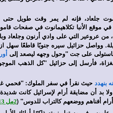
ت جلعاد، فإنه لم يمر وقت طويل حتى دم
 في
موقع الأنبا تكلاهيمانوت
في صفحات قاموس 
ين، من عروعير التي على وادي أرنون وجلعاد وب
قيلة. وواصل حزائيل سيره جنوبًا قاطعًا سهل 
 فاستولى على جت "وحول وجهه ليصعد إلى
أور
لغزاة، فأرسل إلى حزائيل "كل الذهب الموج
حيث نقرأ في سفر الملوك: "فحمي غض
نه بنهدد
لا بد أن مضايقة أرام لإسرائيل كانت شديدة لأ
ام أفناهم ووضعهم كالتراب للدوس" (
2مل 13: 3-7
موس في مستهل نبوته ذاكرًا أولئك الأراميين ا