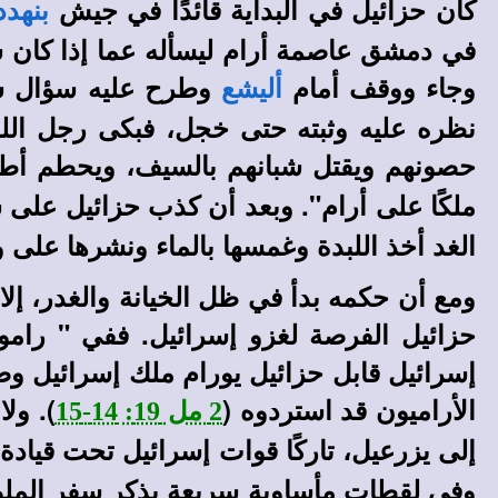
كان حزائيل في البداية قائدًا في جيش
بنهدد
في دمشق عاصمة أرام ليسأله عما إذا كان 
وجاء ووقف أمام
وطرح عليه سؤال سي
أليشع
نظره عليه وثبته حتى خجل، فبكى رجل الله 
حصونهم ويقتل شبانهم بالسيف، ويحطم أطف
ملكًا على أرام". وبعد أن كذب حزائيل على س
الغد أخذ اللبدة وغمسها بالماء ونشرها على 
ومع أن حكمه بدأ في ظل الخيانة والغدر، إل
حزائيل الفرصة لغزو إسرائيل. ففي " رام
إسرائيل قابل حزائيل يورام ملك إسرائيل وص
الأراميون قد استردوه (
). ول
2 مل 19: 14-15
إلى يزرعيل، تاركًا قوات إسرائيل تحت قيادة ي
وفي لقطات مأساوية سريعة يذكر سفر الملوك 