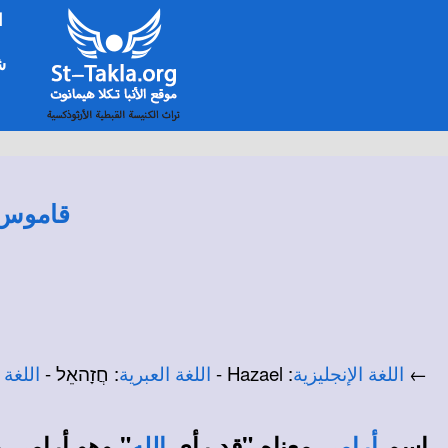
ا
شخ
قاموس ا
←
: Hazael -
: חֲזָהאֵל -
اللغة الإنجليزية
اللغة العبرية
اللغة 
اسم
معناه "قد رأى
" وهو أرامي م
أرامي
الله