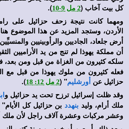
كل بيت آخاب (
).
2 مل 9-10
ومهما كانت نتيجة زحف حزائيل على رامو
الأردن
،
وستجد المزيد عن هذا الموضوع هنا
أرض جلعاد، الجاديين والرأوبينيين والمنسيِّ
أن مملكة يهوذا لم تنج من يد الأراميين الث
سلكه كثيرون من الغزاة من قبل ومن بعد،
فعله كثيرون من ملوك يهوذا من قبل مع ا
حزائيل عن
" (
).
أورشليم
2 مل 12: 18
وقد ظلت إسرائيل ترزح تحت يد حزائيل و
اب
ملك أرام، وليد
بن حزائيل كل الأيام" و
بنهدد
وعشر مركبات وعشرة آلاف راجل لأن ملك أر
وبعد ذلك بأربعين أو خمسين سنة كتب النبي عا