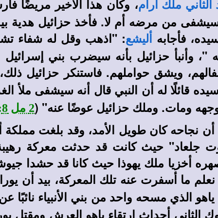
، وكان هذا الأخير مريضًا فأ
 الثاني ملك أرام
سيشفى من مرضه أم لا. فأخذ حزائيل هدية بي
ده، فأجابه
: "اذهب وقل له شفاء تشف
أليشع
"، وأنبأ حزائيل بأنه سيضرب بني إسرائيل ب
الهم، ويشق حواملهم. فاستنكر حزائيل ذلك،
يده قائلًا له أن النبي قال أنه سيشفى ملأ ال
وجهه ومات. وملك حزائيل عوضًا عنه" (
2 مل 8: 7-15
ا أن نجاحه كان طويل الأمد، وقد بلغت مملكة 
وت جلعاد" حيث كانت قد حدثت معركة رهيبة 
هره أخزيا ملك يهوذا حيث كانا قد حشدا جيوشه
ا نعلم ما أسفرت عنه تلك المعركة، بيد أن يو
اهو الذي مسحه واحد من بني الأنبياء نائبًا عن
الثاني أحداث ارتقاء ياهو العرش ومقتل يورام