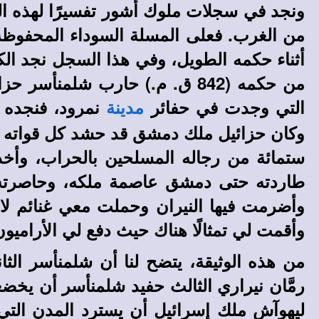
ونجد في سجلات ملوك أشور تفسيرًا لهذه ال
أثناء حكمه الطويل، وفي هذا السجل نجد الكث
من حكمه (842 ق. م.) حارب شلمن
التي وجدت في حفائر
نمرود، فنجده 
مدينة
وكان حزائيل ملك دمشق قد حشد كل قواته وت
طاردته حتى دمشق عاصمة ملكه، وحاصرته ف
وأضرمت فيها النيران وحملت معي غنائم ل
وأقمت لي تمثالًا هناك حيث دفع لي الأراميو
من هذه الوثيقة، يتضح لنا أن شلمنأسر الث
رمَّان نيراري الثالث حفيد شلمنأسر أن يخضع
ليهوآش ملك إسرائيل أن يسترد المدن الت