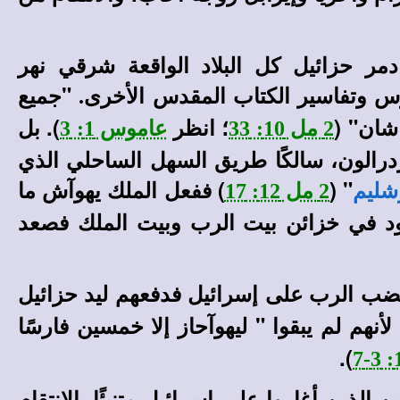
ر حزائيل كل البلاد الواقعة شرقي نهر
"جميع
وتفاسير الكتاب المقدس الأخرى
.
اشان" (
؛ انظر
). بل
2 مل 10: 33
عاموس 1: 3
ازدرالون، سالكًا طريق السهل الساحلي الذي
" (
) ففعل الملك يهوآش ما
شليم
2 مل 12: 17
ود في خزائن بيت الرب وبيت الملك فصعد
ب الرب على إسرائيل فدفعهم ليد حزائيل
نهم لم يبقوا " ليهوآحاز إلا خمسين فارسًا
).
لذين أغاروا على إسرائيل متنبئًا بالانتقام