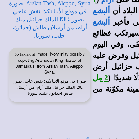
لبلاد أن
أليشع
ر. فأخبر
أليشع
سيرتكب فظائع
ْفَى، وفي اليوم
زائيل وفرض عليه
Image: Ivory inlay possibly
St-Takla.org
depicting Aramaean King Hazael of
 حزائيل أرض
Damascus, from Arslan Tash, Aleppo,
Syria.
ًا شديدًا (
2 مل
صورة في
: نقش عاجي يصور
موقع الأنبا تكلا
ينة مكوّنة من
غالبًا الملك حزائيل ملك أرام، من أرسلان
طاش (حداتو)، حلب، سوريا.