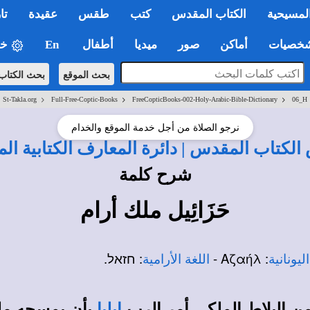
لمسيحية
الكتاب المقدس
كتب
طقس
عقيدة
تا
صيات
أماكن
صور
ميديا
أطفال
En
خي
بحث الموقع
بحث الكتاب
>
>
>
St-Takla.org
Full-Free-Coptic-Books
FreeCopticBooks-002-Holy-Arabic-Bible-Dictionary
06_H
نرجو الصلاة من أجل خدمة الموقع والخدام
لكتاب المقدس | دائرة المعارف الكتابية ال
شرح كلمة
حَزَائِيل ملك أرام
: Αζαήλ‎ -
: חזאל.
اليونانية
اللغة الأرامية
ن البلاط الملكي أمر الرب
بأن يمسحه ملك
إيليا