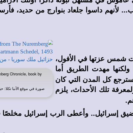
.. لأنهم داسوا جلعاد بنوارج من حديد، فأرس
أت شمس عزتها في الأفول،
 ولكنها مهدت الطريق أما
mberg Chronicle, book by
يسترجع كل المدن التي كان
لمعرفة تلك الأحداث، يلزم
صورة في
: حز
موقع الأنبا تكلا
م.
ضيق إسرائيل.. وأعطى الرب إسرائيل مخلصًا ف