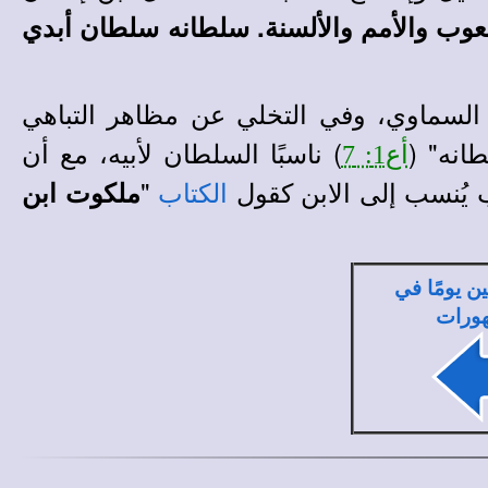
لشعوب والأمم والألسنة. سلطانه سلطان أبدي
ب السماوي، وفي التخلي عن مظاهر التباهي
انه"
(
)
ناسبًا السلطان لأبيه
،
مع أن
أع1: 7
 يُنسب إلى الابن كقول
"
ملكوت ابن
الكتاب
ين يومًا في
ورات