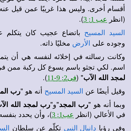
وليس هذا غريبًا عمن قيل عنه 
أقسام أخرى
.
(انظر
).
عب 1: 3
باتضاع عجيب كان يتكلم عن
السيد المسيح
وجوده على
مخليًا ذاته.
الأرض
وكانت رسالته في إخلائه لنفسه هي أن يت
اسم. لكي تجثو باسم يسوع كل ركبة ممن ف
).
" (
لمجد الله الآب
فى2: 9-11
وقيل أيضًا عن
أنه هو "
رب الم
السيد المسيح
وبما أنه هو "
"و"
رب المجد
رب لمجد الله الآ
في الأعالي (انظر
)، وأن يحدد بنفسه ي
عب1: 3
وفي رؤيا
تكلّم عن سلطان
دانيال النبي
الس