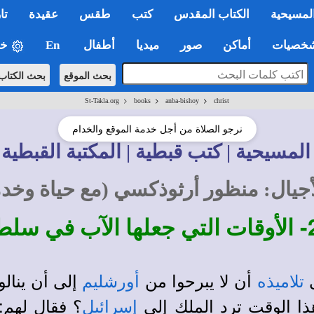
لمسيحية
الكتاب المقدس
كتب
طقس
عقيدة
تا
صيات
أماكن
صور
ميديا
أطفال
En
خي
بحث الموقع
بحث الكتاب
>
>
>
St-Takla.org
books
anba-bishoy
christ
نرجو الصلاة من أجل خدمة الموقع والخدام
المسيحية | كتب قبطية | المكتبة القبطية 
يال: منظور أرثوذكسي (مع حياة وخدمة
الأوقات التي جعلها الآب في سلط
ى
أن لا يبرحوا من
إلى أن ينال
تلاميذه
أورشليم
ذا الوقت ترد الملك إلى
؟ فقال لهم:
إسرائيل