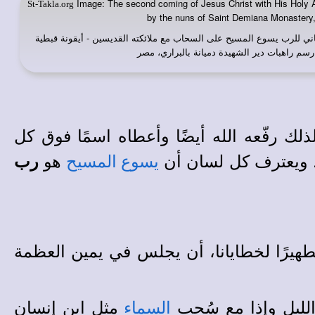
Image: The second coming of Jesus Christ with His Holy A
St-Takla.org
by the nuns of Saint Demiana Monastery
اني للرب يسوع المسيح على السحاب مع ملائكته القديسين - أيقونة قبطية
سم راهبات دير الشهيدة دميانة بالبراري، مصر
لك رفّعه الله أيضًا وأعطاه اسمًا فوق كل
 ويعترف كل لسان أن
هو
رب
يسوع المسيح
طهيرًا لخطايانا، أن يجلس في يمين العظمة
لليل وإذا مع سُحب
مثل ابن إنسان
السماء