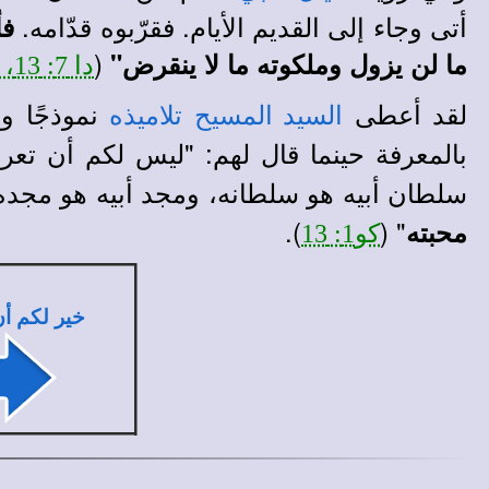
أتى وجاء إلى القديم الأيام. فقرّبوه قدّامه.
فأ
(
ما لن يزول وملكوته ما لا ينقرض"
دا 7: 13، 14
لقد أعطى
نموذجًا و
السيد المسيح
تلاميذه
بالمعرفة حينما قال لهم
:
"ليس لكم أن تعرفو
سلطان أبيه هو سلطانه، ومجد أبيه هو مجده،
).
" (
محبته
كو1: 13
خير لكم أ