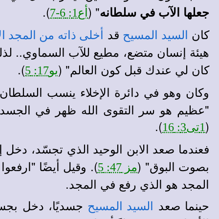
).
" (
جعلها الآب في سلطانه
أع1: 6-7
كان
قد
السيد المسيح
أخلى ذاته
من المجد ال
هيئة إنسان متضع، مطيع للآب السماوي.. لذ
كان لي عندك قبل كون العالم" (
).
يو17: 5
وكان وهو في دائرة الإخلاء ينسب السلطان
"عظيم هو سر التقوى الله ظهر في الجسد، ت
).
(
1تى3: 16
فعندما صعد الابن الوحيد الذي تجسّد، دخل 
بصوت البوق" (
). وقيل أيضًا "ارفعوا
مز 47: 5
المجد هو الذي رفع في المجد.
حينما صعد
جسديًا، دخل بجسد
السيد المسيح