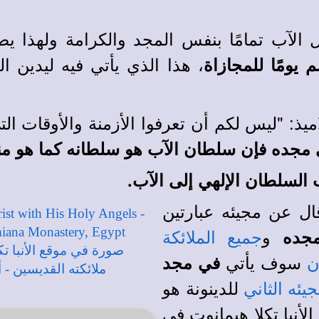
الآب تمامًا بنفس المجد والكرامة ولهذا ي
، هذا الذي يأتي فيه ليدين 
 يومًا للمجازاة
ميذ
:
"ليس لكم أن تعرفوا الأزمنة والأوقات الت
ى مجده فإن سلطان الآب هو سلطانه كما هو منذ
السلطان الإلهي إلى الآب.
قال عن مجيئه عبارتين
و
جده
جميع
الملائكة
سوف يأتي
في
مجد
ن
للدينونة هو
يئه الثاني
لأنبا تكلا هيمانوت
في