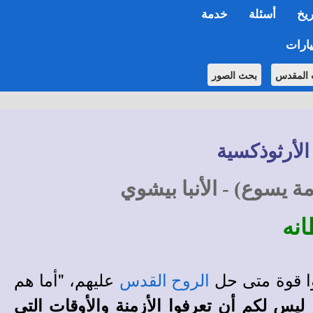
ريخ
أسئلة
خدمة
ارات
 المقدس
بحث الصور
الأرثوذكسية
 يسوع) - الأنبا بيشوي
انه
وا قوة متى حل
عليهم
،
"أما هم
الروح القدس
ليس لكم أن تعرفوا الأزمنة والأوقات التي