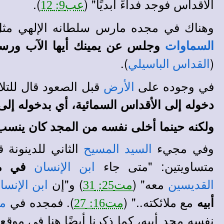
الأقداس فوجد فداءً أبديًا" (
).
عب9: 12
وهناك في مجده مارس سلطانه الإلهي مثل 
وجلس عن يمينك أيها الآب
ورسم
السماوات
).
(
القداس الباسيلي
في وجوده على
قبل الصعود قال للتلا
الأرض
دخوله إلى الأقداس السمائية، أي بدخوله إل
ولكنه حينما أخلى نفسه من المجد كان ينسب 
وفي مجيء
الثاني للدينونة 
السيد المسيح
متساويتين: "متى جاء
في
م
ابن الإنسان
معه" (
) و"إن
القديسين
مت25: 31
ابن الإنسا
مع ملائكته.." (
). فمجده في
أبيه
مت16: 27
مج
نفسه مجد أبيه
،
كما ذكرنا أيضًا هنا في
موقع ا