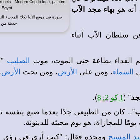
ngels - Modern Coptic icon, painted
أنه هو
بهاء مجد الآب
, Egypt
صورة في
: المجيء الث
موقع الأنبا تكلا
حديثة من ر
 سلطان الآب أثناء
مم الفداء بطاعة حتى الموت، موت
"لذ
الصليب
ي
، ومن على
، ومن تحت
.
السماء
الأرض
الأرض
).
" (
جد
1 كو 2: 8
".. كان من الطبيعي جدًا بعدما صنع بنفسه ت
ب
ومًا للمجازاة، هو يوم مجيئه للدينونة.
ومجده فقال: "كنت أرى في رؤى ا
يد المسيح