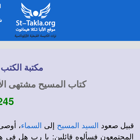
ا
شخ
مكتبة الكتب 
كتاب المسيح مشتهى الأج
245-
قبيل صعود
إلى
، أوص
السيد المسيح
السماء
المجتمعون فسألوه قائلين: يا رب هل في ه