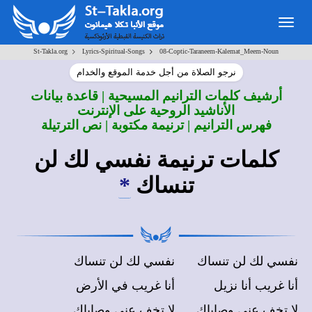
Togg
navig
>
>
St-Takla.org
Lyrics-Spiritual-Songs
08-Coptic-Taraneem-Kalemat_Meem-Noun
نرجو الصلاة من أجل خدمة الموقع والخدام
أرشيف كلمات الترانيم المسيحية | قاعدة بيانات
الأناشيد الروحية على الإنترنت
فهرس الترانيم | ترنيمة مكتوبة | نص الترتيلة
كلمات ترنيمة نفسي لك لن
تنساك
*
نفسي لك لن تنساك
نفسي لك لن تنساك
أنا غريب أنا نزيل
أنا غريب في الأرض
لا تخف عني وصاياك
لا تخف عني وصاياك