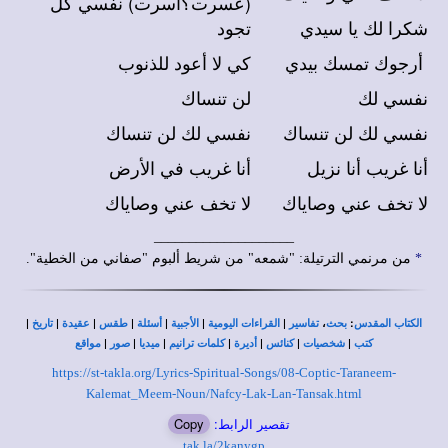
(عسرت؟اسرت) نفسي كل
شكرا لك يا سيدي
تجود
أرجوك تمسك بيدي
كي لا أعود للذنوب
نفسي لك
لن تنساك
نفسي لك لن تنساك
نفسي لك لن تنساك
أنا غريب أنا نزيل
أنا غريب في الأرض
لا تخف عني وصاياك
لا تخف عني وصاياك
____________________
*
من مرنمي الترتيلة: "شمعه" من شريط ألبوم "صفاني من الخطية".
|
|
|
|
|
|
|
،
:
الكتاب المقدس
بحث
تفاسير
القراءات اليومية
الأجبية
أسئلة
طقس
عقيدة
تاريخ
|
|
|
|
|
|
|
كتب
شخصيات
كنائس
أديرة
كلمات ترانيم
ميديا
صور
مواقع
https://st-takla.org/Lyrics-Spiritual-Songs/08-Coptic-Taraneem-
Kalemat_Meem-Noun/Nafcy-Lak-Lan-Tansak.html
تقصير الرابط:
Copy
tak.la/2kanygp