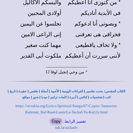
* من كنوزى أنا أعطيكم
وألبسكم الأكاليل
فى الأبدية أناديكم
أولادى المحبين
* وبصوتى أنا ادعوكم
تجلسوا عن اليمين
فخرافى هى تعرفنى
إنى الراعى الامين
* ولا تخاف ياقطيعى
مهما كنت صغير
لأننى سررت أن أعطيكم
ملكوت أبى القدير
____________________
*
من وحي إنجيل لوقا 12
|
|
|
|
|
|
|
،
:
الكتاب المقدس
بحث
تفاسير
القراءات اليومية
الأجبية
أسئلة
طقس
عقيدة
تاريخ
|
|
|
|
|
|
|
كتب
شخصيات
كنائس
أديرة
كلمات ترانيم
ميديا
صور
مواقع
https://st-takla.org/Lyrics-Spiritual-Songs/07-Coptic-Taraneem-
Kalemat_Kaf-Kaaf-Laam/La-Tachaf-Ya-Kati3y.html
تقصير الرابط:
Copy
tak.la/aa3azfv