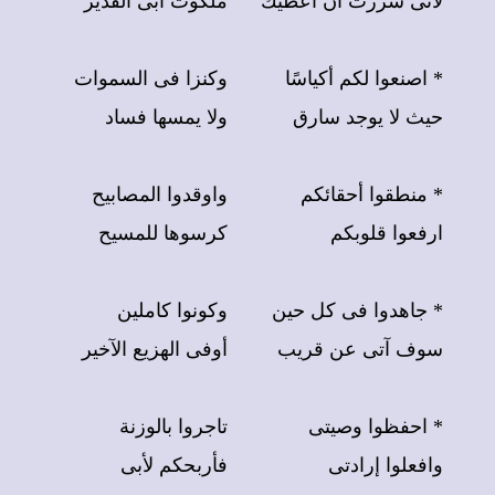
لأنى سررت ان أعطيك
ملكوت أبى القدير
*
اصنعوا لكم أكياسًا
وكنزا فى السموات
حيث لا يوجد سارق
ولا يمسها فساد
* منطقوا أحقائكم
واوقدوا المصابيح
ارفعوا قلوبكم
كرسوها للمسيح
* جاهدوا فى كل حين
وكونوا كاملين
سوف آتى عن قريب
أوفى الهزيع الآخير
* احفظوا وصيتى
تاجروا بالوزنة
وافعلوا إرادتى
فأربحكم لأبى