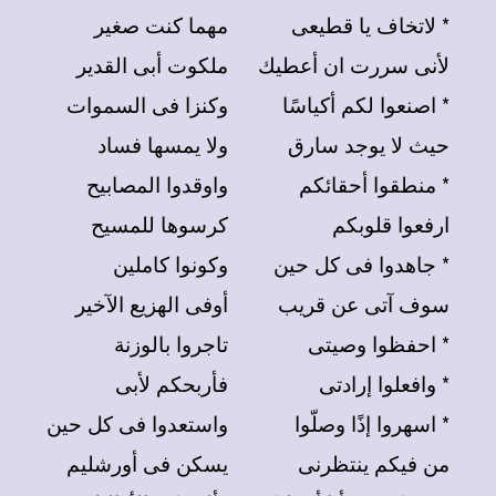
* لاتخاف يا قطيعى
مهما كنت صغير
لأنى سررت ان أعطيك
ملكوت أبى القدير
*
اصنعوا لكم أكياسًا
وكنزا فى السموات
حيث لا يوجد سارق
ولا يمسها فساد
* منطقوا أحقائكم
واوقدوا المصابيح
ارفعوا قلوبكم
كرسوها للمسيح
* جاهدوا فى كل حين
وكونوا كاملين
سوف آتى عن قريب
أوفى الهزيع الآخير
* احفظوا وصيتى
تاجروا بالوزنة
* وافعلوا إرادتى
فأربحكم لأبى
* اسهروا إذًا وصلّوا
واستعدوا فى كل حين
من فيكم ينتظرنى
يسكن فى أورشليم