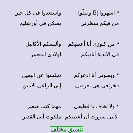
* اسهروا إذًا وصلّوا
واستعدوا فى كل حين
من فيكم ينتظرنى
يسكن فى أورشليم
* من كنوزى أنا أعطيكم
وألبسكم الأكاليل
فى الأبدية أناديكم
أولادى المحبين
* وبصوتى أنا ادعوكم
تجلسوا عن اليمين
فخرافى هى تعرفنى
إنى الراعى الامين
* ولا تخاف يا قطيعى
مهما كنت صغير
لأننى سررت أن أعطيكم
ملكوت أبى القدير
تنسيق مختلف