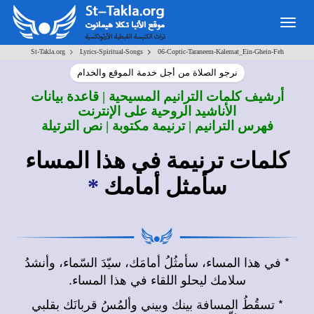
Togg
navig
>
>
St-Takla.org
Lyrics-Spiritual-Songs
06-Coptic-Taraneem-Kalemat_Ein-Ghein-Feh
نرجو الصلاة من أجل خدمة الموقع والخدام
أرشيف كلمات الترانيم المسيحية | قاعدة بيانات
الأناشيد الروحية على الإنترنت
فهرس الترانيم | ترنيمة مكتوبة | نص الترتيلة
كلمات ترنيمة في هذا المساء
سأمثل أمامك
*
* في هذا المساء، سأمثُلُ أمامَك، سيّدَ السّماء، وأنشدُ
سلامك ليحلو اللقاء في هذا المساء.
* تسقُطُ المسافة بينك وبيني وألمُسُ قربانَك بقلبي