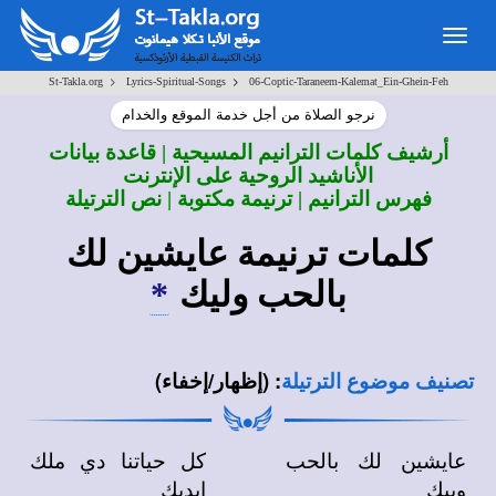
Togg
navig
>
>
St-Takla.org
Lyrics-Spiritual-Songs
06-Coptic-Taraneem-Kalemat_Ein-Ghein-Feh
نرجو الصلاة من أجل خدمة الموقع والخدام
أرشيف كلمات الترانيم المسيحية | قاعدة بيانات
الأناشيد الروحية على الإنترنت
فهرس الترانيم | ترنيمة مكتوبة | نص الترتيلة
كلمات ترنيمة عايشين لك
بالحب وليك
*
:
(إظهار/إخفاء)
تصنيف موضوع الترتيلة
عايشين لك بالحب
كل حياتنا دي ملك
وبيك
إيديك