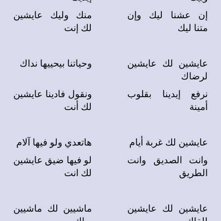
إن عشنا ليك وإن
منك وليك عايشين
متنا ليك
لك إنت
عايشين لك عايشين
وحياتنا بيحييها نداك
لرضاك
نرفع إيدينا بقلوب
ونقول فادينا عايشين
أمينة
لك أنت
عايشين لك غربة أيام
هاتعدي ولو فيها آلام
وانت الصديق وانت
لو فيها ضيق عايشين
الطريق
لك انت
عايشين لك عايشين
ماشيين لك ماشيين
للقاك
وياك