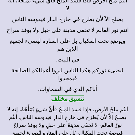
لا
يصلح الآ لأن يطرح في خارج الدار فيدوسه الناس
انتم نور العالم لا تخفى مدينة على جبل ولا يوقد سراج
ويوضع تحت المكيال بل على المنارة ليضىء لجميع
الذين هم
في البيت.
ليضىء نوركم هكذا للناس ليروا أعمالكم الصالحة
فيمجدوا
أباكم الذي في السماوات.
تنسيق مختلف
أنتُم ملحُ الأرض، فإذا فسدَ الملحُ فأيُّ شيءٍ يُمَلِّحُهُ، إنه لا
يصلحُ إلاّ لأن يُطرَحَ في خارجِ الدارِ فيدوسه الناس. أنتُم
نورُ العالَم، لا تَخفَى مدينةٌ على جبلٍ ولا يوقدُ سراجٌ
فيوضعَ تحتَ المِكيال، بَلْ على المنارةِ ليُضيءَ لجميع