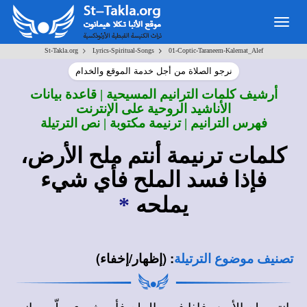
Togg
navig
>
>
St-Takla.org
Lyrics-Spiritual-Songs
01-Coptic-Taraneem-Kalemat_Alef
نرجو الصلاة من أجل خدمة الموقع والخدام
أرشيف كلمات الترانيم المسيحية | قاعدة بيانات
الأناشيد الروحية على الإنترنت
فهرس الترانيم | ترنيمة مكتوبة | نص الترتيلة
كلمات ترنيمة
أنتم ملح الأرض،
فإذا فسد الملح فأي شيء
يملحه
*
:
(إظهار/إخفاء)
تصنيف موضوع الترتيلة
انتم ملح الأرض فاذا فسد الملح فأي شيء يملّحه، انه