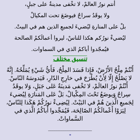
أنتم نورُ العالمْ، لا تخْفى مدينةٌ على جبلٍ،
ولا يوقَدُ سراجٌ فيوضَعَ تحت المكيالْ
بلْ على المنارةِ ليُضيءَ لجميعِ الذين هم في البيتْ.
ليُضيءْ نورُكم هكذا للناسْ، ليروا أعمالَكمُ الصالحة
فيُمجّدوا أباكمُ الذي في السماوات.
تنسيق مختلف
أَنْتُمْ مِلْحُ الأَرْضْ، فَإِذا فَسَدَ المِلْحُ، فَأَيُّ شَيْءٍ يُمَلِّحُهُ. إِنَّهُ
لا يَصْلُحُ إِلّا لِأَنْ يُطْرَحَ في خارِجِ الدّارِ، فَيَدوسَهُ النّاسْ.
أَنْتُمْ نورُ العالَمْ، لا تَخْفى مَدينَةٌ عَلى جَبَلٍ، وَلا يوقَدُ
سِراجٌ وَيوضَعُ تَحْتَ المِكْيالْ، بَلْ عَلى المَنارَةِ لِيُضيءَ
لِجَميعِ الَّذينَ هُمْ في البَيْتْ. لِيُضِىءْ نورُكُمْ هَكَذا لِلنّاسْ،
لِيَرَوْا أَعْمالَكُمُ الصّالِحَة، فَيُمَجِّدوا أَباكُمُ الَّذي في
السَّماواتْ.
____________________
*