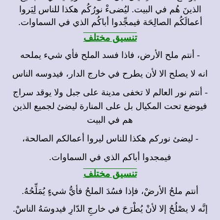
الذينَ هُم في البيت. ليُضىءْ نورُكُم هكذا للناس لِيَروا
أعمالَكُم الصالِحَة فيمجِّدوا أباكُم الذي في السماوات.
تنسيق مختلف
- أنتم ملح الأرض، فاذا فسد الملح فأي شيء يملحه
انه لا يصلح الا لأن يطرح في خارج الدار، فيدوسه الناس
- أنتم نور العالم لا تخفى مدينة على جبل ولا يوقد سراج
فيوضع تحت المكيال بل على المنارة ليضئ لجميع الذين
هم في البيت
- ليضئ نوركم هكذا للناس ليروا أعمالكم الصالحة،
فيمجدوا أباكم الذي في السماوات.
تنسيق مختلف
أنتم ملحُ الأرضْ، فإذا فسُدَ الملحُ فأيُّ شيءٍ يُمَلِّحُهُ.
إنَّه لا يصْلُحُ إلا لأنْ يُطْرَحَ في خارجِ الدّارِ فيدوسَهُ الناسْ.