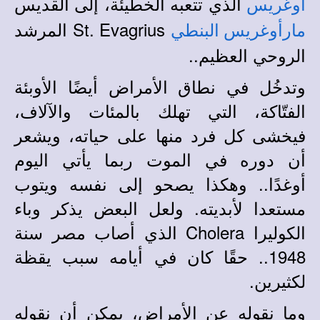
الذي تتعبه الخطيئة، إلى القديس
أوغريس
St. Evagrius
المرشد
مارأوغريس البنطي
الروحي العظيم..
وتدخُل في نطاق الأمراض أيضًا الأوبئة
الفتّاكة، التي تهلك بالمئات والآلاف،
فيخشى كل فرد منها على حياته، ويشعر
أن دوره في الموت ربما يأتي اليوم
أوغدًا.. وهكذا يصحو إلى نفسه ويتوب
مستعدا لأبديته. ولعل البعض يذكر وباء
الكوليرا Cholera الذي أصاب مصر سنة
1948.. حقًا كان في أيامه سبب يقظة
لكثيرين.
وما نقوله عن الأمراض، يمكن أن نقوله