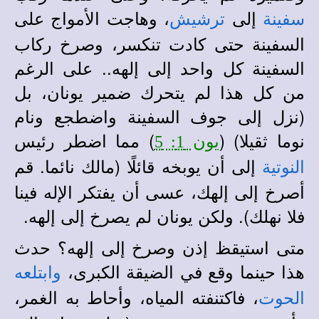
إلى
، وهاجت الأمواج على
سفينة
ترشيش
السفينة حتى كادت تنكسر، وصرخ ركاب
السفينة كل واحد إلى إلهه.. على الرغم
من كل هذا لم يتحرك ضمير يونان، بل
(نزل إلى جوف السفينة واضطجع ونام
نوما ثقيلا) (
) مما اضطر رئيس
يون 1: 5
إلى أن يوبخه قائلًا (مالك نائما. قم
النوتية
أصرخ إلى إلهك، عسى أن يفتكر الإله فينا
فلا نهلك). ولكن يونان لم يصرخ إلى إلهه.
متى استيقظ إذن وصرخ إلى إلهه؟ حدث
هذا حينما وقع في الضيقة الكبرى،
وابتلعه
، فاكتنفته المياه، وأحاط به الغمر،
الحوت