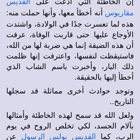
إن الخاطئة التي ادَّعَت على
القديس
أنه أخطأ معها، وأنها حملت منه:
مقاريوس
هذه لما تعسرت جدًا في الولادة، واشتدت
الأوجاع عليها حتى قاربت الوفاة، عرفت
أن هذه الضيقة إنما هي ضربة لها من الله،
فاستيقظت لنفسها، واعترفت إنها ظلمت
ذلك البار، وأخبرت باسم الشاب الذي
أخطأ إليها بالحقيقة.
وتوجد حوادث أخرى مماثلة قد سجلها
التاريخ..
ولعل الله قد سمح لهذه الخاطئة وأمثالها
بآلام الجسد، لكي تخلص الروح في يوم
الرب، كما
عن
القديس بولس الرسول