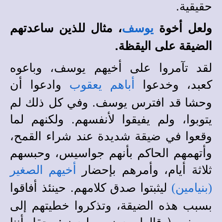
حقيقية.
ولعل أخوة
، مثال للذين ساعدتهم
يوسف
الضيقة على اليقظة.
لقد تآمروا على أخيهم يوسف، وباعوه
كعبد، وخدعوا
وادعوا أن
أباهم يعقوب
وحشا قد افترس يوسف. وفي كل ذلك لم
يتوبوا، ولم يفيقوا لأنفسهم. ولكنهم لما
وقعوا في ضيقة شديدة عند شراء القمح،
وأتهمهم الحاكم بأنهم جواسيس، وحبسهم
ثلاثة أيام، وأمرهم بإحضار
أخيهم الصغير
ليثبتوا صدق كلامهم. حينئذ أفاقوا
(بنيامين)
بسبب هذه الضيقة، وتذكروا خطيتهم إلى
يوسف (وقالوا بعضهم لبعض: حقا أننا