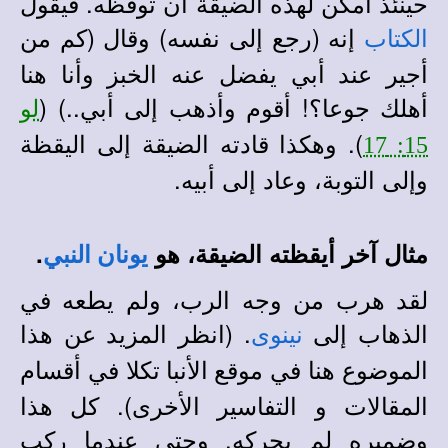
حينئذ أمكن لهذه الضيقة أن توقظه. فيقول
إنه (رجع إلى نفسه) وقال (كم من
الكتاب
أجير عند أبي يفضل عنه الخبز وأنا هنا
أهلك جوعا؟! أقوم وأذهب إلى أبي..) (
لو
). وهكذا قادته الضيقة إلى اليقظة
15: 17
وإلى التوبة، وعاد إلى أبيه.
مثال آخر أيقظته الضيقة، هو
.
يونان النبي
لقد هرب من وجه الرب، ولم يطعه في
الذهاب إلى
. (انظر المزيد عن هذا
نينوى
الموضوع هنا في
في أقسام
موقع الأنبا تكلا
المقالات و التفاسير الأخرى).
كل هذا
وضميره لم يحركه. وحتى عندما ركب