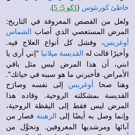
).
(
خاطئ كورنثوس
1كو 5: 5
ولعل من القصص المعروفة في التاريخ:
المرض المستعصي الذي أصاب
الشماس
، وفشل كل أنواع العلاج فيه.
أوغريس
وأخيرًا قالت له
"إني أرى يا
القديسة ميلانيا
ابني، أن هذا المرض ليس مثل باقي
الأمراض. فأخبرني ما هو سببه في حياتك".
وهنا صحا
إلى نفسه وصارَح
أوغريس
القديسة بمشكلته الروحية. وقاده هذا
المرض ليس فقط إلى اليقظة الروحية،
وإنما وصل به أيضًا إلى
فصار من
الرهبنة
آبائها ومرشديها المعروفين. وتحوَّل من