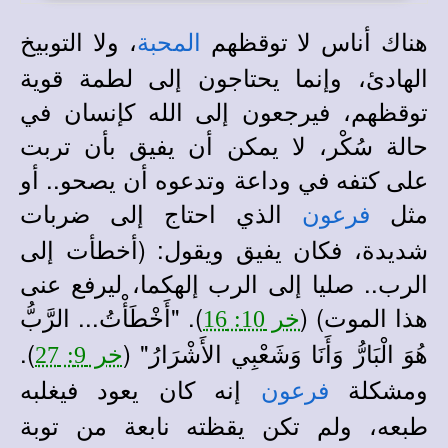
هناك أناس لا توقظهم
، ولا التوبيخ
المحبة
الهادئ، وإنما يحتاجون إلى لطمة قوية
توقظهم، فيرجعون إلى الله كإنسان في
حالة سُكْر، لا يمكن أن يفيق بأن تربت
على كتفه في وداعة وتدعوه أن يصحو.. أو
مثل
الذي احتاج إلى ضربات
فرعون
شديدة، فكان يفيق ويقول: (أخطأت إلى
الرب.. صليا إلى الرب إلهكما، ليرفع عنى
هذا الموت) (
).
"أَخْطَأْتُ... الرَّبُّ
خر 10: 16
هُوَ الْبَارُّ وَأَنَا وَشَعْبِي الأَشْرَارُ" (
).
خر 9: 27
ومشكلة
إنه كان يعود فيغلبه
فرعون
طبعه، ولم تكن يقظته نابعة من توبة