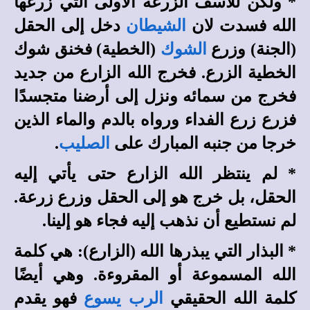
*
ولكن للآسف الزرعة الأولى التي زرعها
الله فسدت لان
الشيطان
دخل إلى الحقل
(الجنة) وزرع
الشوك
(الخطية) فخنق شوك
الخطية الزرع. فخرج الله الزارع من جديد
فخرج من سمائه ونزل إلى أرضنا متجسدًا
فزرع زرع الفداء ورواه بالدم والماء الذين
خرجا من جنبه المبارك على
الصليب
.
*
لم ينتظر الله الزارع حتى يأتي إليه
الحقل، بل خرج هو إلى الحقل وزرع زرعة.
لم نستطيع أن نذهب إليه فجاء هو إلينا.
*
البذار التي يبذرها الله (الزارع): هي كلمة
الله المسموعة أو المقروءة. وهي أيضًا
كلمة الله الحقيقي
الرب يسوع
فهو يقدم