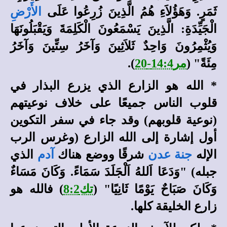
ثَمَرٍ. وَهَؤُلاَءِ هُمُ الَّذِينَ زُرِعُوا عَلَى
الأَرْضِ
الْجَيِّدَةِ: الَّذِينَ يَسْمَعُونَ الْكَلِمَةَ وَيَقْبَلُونَهَا
وَيُثْمِرُونَ وَاحِدٌ ثَلاَثِينَ وَآخَرُ سِتِّينَ وَآخَرُ
مِئَةً" (
مر14:4-20
).
*
الله هو الزارع الذي يزرع البذار في
قلوب الناس جميعًا على خلاف نوعيتهم
(نوعية قلوبهم) وقد جاء في سفر التكوين
أول إشارة إلى الله الزارع (وغرس الرب
الإله
جنة عدن
شرقًا ووضع هناك
آدم
الذي
جبله) "وَدَعَا اَللهُ اَلْجَلَدَ سَمَاءً. وَكَانَ مَسَاءٌ
وَكَانَ صَبَاحٌ يَوْمًا ثَانِيًا" (
تك8:2
) فالله هو
زارع الخليقة كلها.