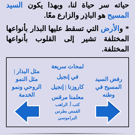
حياته سر حياة لنا، وبهذا يكون
السيد
المسيح
هو الباذِر والزارع معًا.
*
و
الأرض
التي تسقط عليها البذار بأنواعها
المختلفة تشير إلى القلوب بأنواعها
المختلفة.
لمحات سريعة
مثل البذار |
في إنجيل
رفض السيد
مثل النمو
المسيح في
كاروزنا | إنجيل
الروحي ونمو
وطنه
الخدمة
معلمنا مرقس
كتب أ. الراهب
القمص بطرس
البراموسي