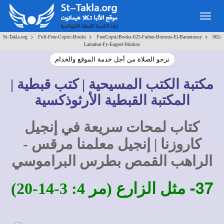
Togg
navig
>
>
>
St-Takla.org
Full-Free-Coptic-Books
FreeCopticBooks-025-Father-Botrous-El-Baramousy
002-
Lamahat-Fy-Engeel-Morkos
نرجو الصلاة من أجل خدمة الموقع والخدام
مكتبة الكتب المسيحية | كتب قبطية |
المكتبة القبطية الأرثوذكسية
كتاب لمحات سريعة في إنجيل
كاروزنا | إنجيل معلمنا مرقس -
الراهب القمص بطرس البراموسي
37-
مثل الزارع (مر 4: 3-14-20)