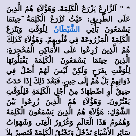
*
" اَلزَّارِعُ يَزْرَعُ الْكَلِمَةَ. وَهَؤُلاَءِ هُمُ الَّذِينَ
عَلَى الطَّرِيقِ: حَيْثُ تُزْرَعُ الْكَلِمَةُ َحِينَمَا
يَسْمَعُونَ يَأْتِي
الشَّيْطَانُ
لِلْوَقْتِ وَيَنْزِعُ
الْكَلِمَةَ الْمَزْرُوعَةَ فِي قُلُوبِهِمْ. وَهَؤُلاَءِ كَذَلِكَ
هُمُ الَّذِينَ زُرِعُوا عَلَى الأَمَاكِنِ الْمُحْجِرَةِ:
الَّذِينَ حِينَمَا يَسْمَعُونَ الْكَلِمَةَ يَقْبَلُونَهَا
لِلْوَقْتِ بِفَرَحٍ وَلَكِنْ لَيْسَ لَهُمْ أَصْلٌ فِي
ذَوَاتِهِمْ بَلْ هُمْ إِلَى حِينٍ. فَبَعْدَ ذَلِكَ إِذَا حَدَثَ
ضِيقٌ أَوِ اضْطِهَادٌ مِنْ أَجْلِ الْكَلِمَةِ فَلِلْوَقْتِ
يَعْثُرُونَ. وَهَؤُلاَءِ هُمُ الَّذِينَ زُرِعُوا بَيْنَ
الشَّوْكِ: هَؤُلاَءِ هُمُ الَّذِينَ يَسْمَعُونَ الْكَلِمَةَ
وَهُمُومُ هَذَا الْعَالَمِ وَغُرُورُ الْغِنَى وَشَهَوَاتُ
سَائِرِ الأَشْيَاءِ تَدْخُلُ وَتَخْنُقُ الْكَلِمَةَ فَتَصِيرُ بِلاَ