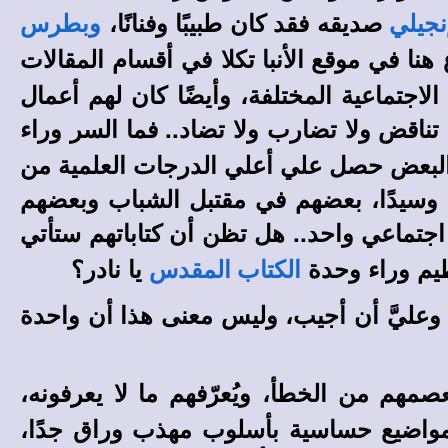
صديقه فقد كان طبيبًا وفنانًا،
إنجيلي
وبطرس
 هنا في
في أقسام المقالات
موقع الأنبا تكلا
لاجتماعية المختلفة، وأيضًا كان لهم أعمال
ى تناقض ولا تضارب ولا تضاد.. فما السر وراء
ة، والبعض حصل علي أعلي الدرجات العلمية من
ًا وسيدًا، بعضهم في مقتبل الشباب وبعضهم
جتماعي واحد.. هل تظن أن كتاباتهم ستأتي
عظيم وراء وحدة
يا نادر؟
الكتاب المقدس
ني وعليَّ أن أجيب، وليس معنى هذا أن واحدة
صمهم من الخطأ، ويُعرّفهم ما لا يعرفونه،
المواضيع حساسية بأسلوب مهذب وراق جدًا،