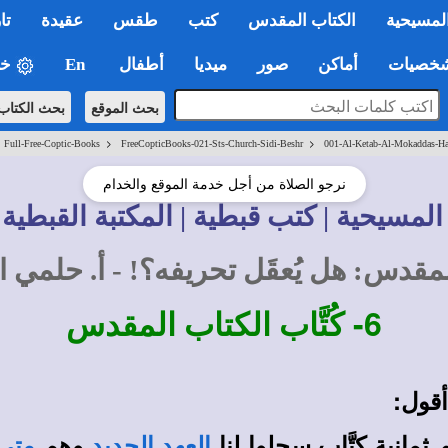
لمسيحية
الكتاب المقدس
كتب
طقس
عقيدة
تا
صيات
أماكن
صور
ميديا
أطفال
En
خي
بحث الموقع
بحث الكتاب
>
>
>
Full-Free-Coptic-Books
FreeCopticBooks-021-Sts-Church-Sidi-Beshr
001-Al-Ketab-Al-Mokaddas-Hal
نرجو الصلاة من أجل خدمة الموقع والخدام
المسيحية | كتب قبطية | المكتبة القبطية 
لمقدس: هل يُعقَل تحريفه؟! - أ. حلمي
6-
كُتَّاب الكتاب المقدس
 أقول:
 ثمانية كتَّاب سجلوا لنا
وهم
العهد الجديد
متى