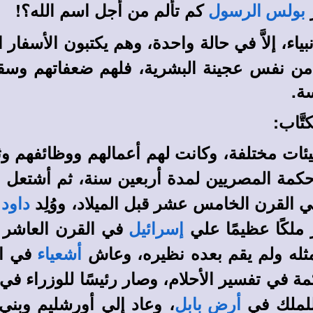
ر
كم تألم من أجل اسم الله؟!
بولس الرسول
ياء، إلاَّ في حالة واحدة، وهم يكتبون الأسفار
هم من نفس عجينة البشرية، فلهم ضعفاتهم وسق
سة.
َّاب:
ئات مختلفة، وكانت لهم أعمالهم ووظائفهم وثقافات
مة المصريين لمدة أربعين سنة، ثم أشتعل با
ة في القرن الخامس عشر قبل الميلاد، ووُلِد
ف
داود
ملكًا عظيمًا علي
في القرن العاشر ق
إسرائيل
ثله ولم يقم بعده نظيره، وعاش
في ال
أشعياء
في تفسير الأحلام، وصار رئيسًا للوزراء في ال
للملك في
، وعاد إلي أورشليم وبني 
أرض بابل