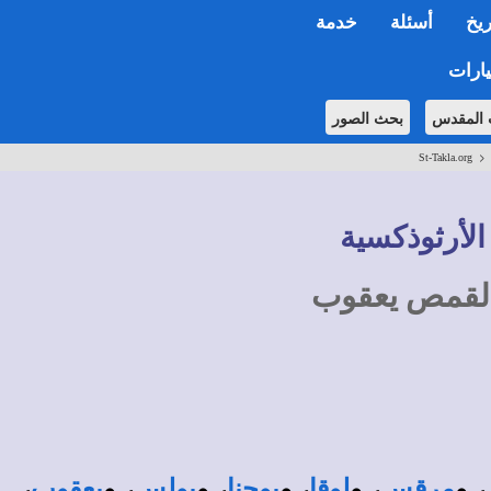
ريخ
أسئلة
خدمة
ارات
 المقدس
بحث الصور
St-Takla.org
الأرثوذكسية
 القمص يعقوب
، و
، و
، و
، و
، و
،
مرقس
لوقا
يوحنا
بولس
يعقوب