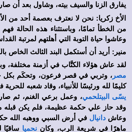
يفارق الزنا والسيف بيته، وشاول بعد أن صا
الأخ زكريا: نحن لا نعترف بعصمة أحد من الأنب
من الخطأ تمامًا، وباستثناء هذه الحالة ف
وعاشوا حياة التوبة التي أهلتهم لمرتبة القدا
منير: أريد أن أستكمل البند الثالث الخاص بالكت
لقد عاش هؤلاء الكتَّاب في أزمنة مختلفة، وبي
، وتربي في قصر فرعون، وتحكَم بكل حك
مصر
كليمًا لله ورئيسًا للأنبياء، وقاد شعبه للحري
، وعمل برعي الغنم، ثم صار 
يسّى البيتلحمي
وقد حاز علي حكمة عظيمة، فلم يكن قبله م
وعاش
في أرض السبي ووهبه الله حكمة 
دانيال
ماهرًا في شريعة الرب، وكان
ساقيًا 
نحميا