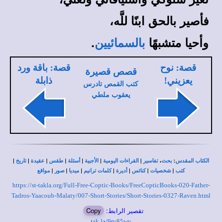
فأصير بالحق ابنًا للَّه،
وأحيا متشبهًا
.
بالسمائيين
قصة: نوح
قصة: باقة ورد
قصص قصيرة
يعزيني!
ذابلة
كتب القمص تادرس
يعقوب ملطي
|
|
|
|
|
|
|
،
:
الكتاب المقدس
بحث
تفاسير
القراءات اليومية
الأجبية
أسئلة
طقس
عقيدة
تاريخ
|
|
|
|
|
|
|
كتب
شخصيات
كنائس
أديرة
كلمات ترانيم
ميديا
صور
مواقع
https://st-takla.org/Full-Free-Coptic-Books/FreeCopticBooks-020-Father-
Tadros-Yaacoub-Malaty/007-Short-Stories/Short-Stories-0327-Raven.html
تقصير الرابط:
Copy
tak.la/9rv85wv