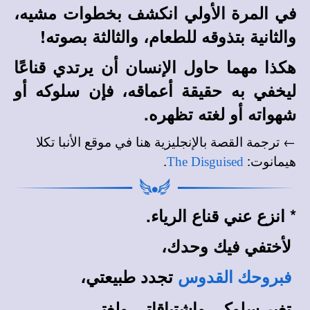
في المرة الأولي انكشف بخطوات مشيه،
والثانية بتذوقه للطعام، والثالثة بصوته!
هكذا مهما حاول الإنسان أن يرتدي قناعًا
ليخفي به حقيقة أعماقه، فإن سلوكه أو
شهواته أو لغته تظهره.
← ترجمة القصة بالإنجليزية هنا في
موقع الأنبا تكلا
.
:
هيمانوت
The Disguised
*
انزع عني قناع الرياء.
لأختفي فيك وحدك،
تجدد طبيعتي،
فبروحك القدوس
تغير سلوكي واشتياقاتي ولغتي،