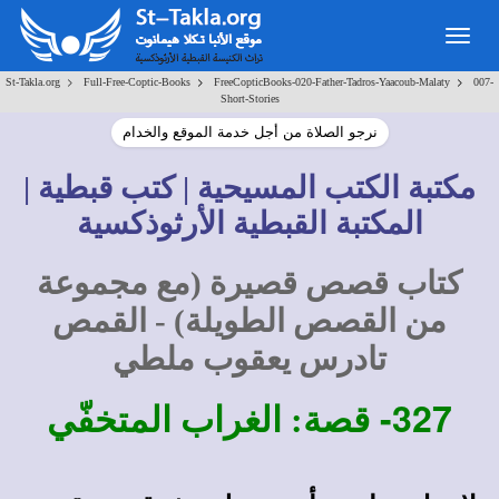
Togg
navig
>
>
>
St-Takla.org
Full-Free-Coptic-Books
FreeCopticBooks-020-Father-Tadros-Yaacoub-Malaty
007-
Short-Stories
نرجو الصلاة من أجل خدمة الموقع والخدام
مكتبة الكتب المسيحية | كتب قبطية |
المكتبة القبطية الأرثوذكسية
كتاب قصص قصيرة (مع مجموعة
من القصص الطويلة) - القمص
تادرس يعقوب ملطي
327-
قصة: الغراب المتخفّي