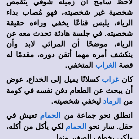
لاحظ سامح أن زميله شوقي يتقمص
شخصية غير شخصيته، فهو مُصاب بداء
الرياء، يلبس قناعًا يخفي وراءه حقيقة
شخصيته. في جلسة هادئة تحدث معه عن
الرياء، موضحًا أن المرائي لابد وأن
ينكشف أمره مهما أتقن دوره، مقدمًا له
قصة
المتخفي.
الغراب
كان
كسلانًا يميل إلى الخداع، عوض
غراب
أن يبحث عن الطعام دفن نفسه في كومة
من
ليخفي شخصيته.
الرماد
انطلق نحو جماعة من
تعيش في
الحمام
حقل. سار نحو
لكي يأكل من أكله،
الحمام
ولكي يخطف الصغير منها.