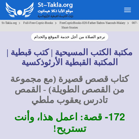
Togg
navig
>
>
>
St-Takla.org
Full-Free-Coptic-Books
FreeCopticBooks-020-Father-Tadros-Yaacoub-Malaty
007-
Short-Stories
نرجو الصلاة من أجل خدمة الموقع والخدام
مكتبة الكتب المسيحية | كتب قبطية |
المكتبة القبطية الأرثوذكسية
كتاب قصص قصيرة (مع مجموعة
من القصص الطويلة) - القمص
تادرس يعقوب ملطي
172-
قصة: اعمل هذا، وأنت
تستريح!