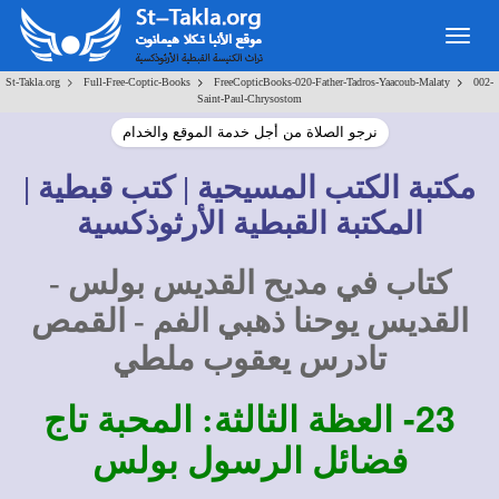
Togg
navig
>
>
>
St-Takla.org
Full-Free-Coptic-Books
FreeCopticBooks-020-Father-Tadros-Yaacoub-Malaty
002-
Saint-Paul-Chrysostom
نرجو الصلاة من أجل خدمة الموقع والخدام
مكتبة الكتب المسيحية | كتب قبطية |
المكتبة القبطية الأرثوذكسية
كتاب في مديح القديس بولس -
القديس يوحنا ذهبي الفم - القمص
تادرس يعقوب ملطي
23-
العظة الثالثة: المحبة تاج
فضائل الرسول بولس