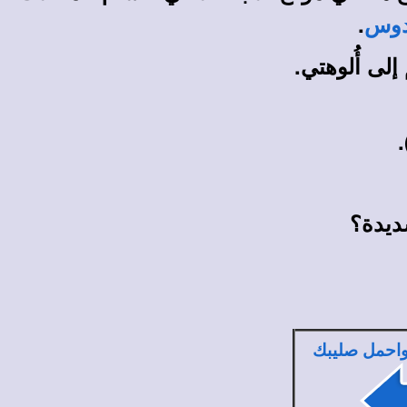
.
دوس
إلى أُلوهتي.
)
شديدة؟
 واحمل صليبك