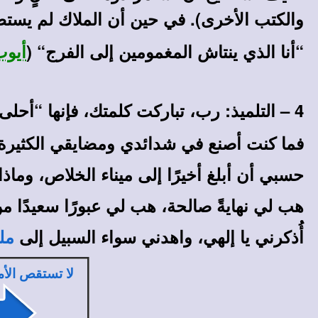
والكتب الأخرى).
في حين أن الملاك لم يستط
“أنا الذي ينتاش المغمومين إلى الفرج“ (
أيوب 5:
4 – التلميذ: رب، تباركت كلمتك، فإنها “أحلى في فمي من
فما كنت أصنع في شدائدي ومضايقي الكثيرة،
حسبي أن أبلغ أخيرًا إلى ميناء الخلاص، وماذ
هب لي نهايةً صالحة، هب لي عبورًا سعيدًا من
أُذكرني يا إلهي، واهدني سواء السبيل إلى
مل
لا تستقص الأم