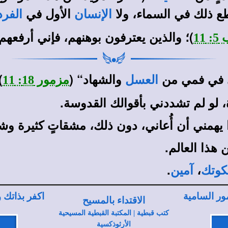
ع ذلك في السماء، ولا
الأول في
الإنسان
الفر
)؛ والذين يعترفون بوهنهم، فإني أرفعهم 
 11
والشهاد“ (
.
العسل
مزمور 18: 11
 لو لم تشددني بأقوالك القدوسة.
ا يهمني أن أُعاني، دون ذلك، مشقاتٍ كثيرة و
 هذا العالم.
.
،
كوتك
آمين
ور السامية
اكفر بذاتك
الاقتداء بالمسيح
كتب قبطية | المكتبة القبطية المسيحية
الأرثوذكسية