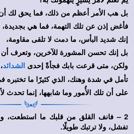
بل هب الأمر أعظم من ذلك، فما يحق لك أن ت
فأغض إذن عن تلك التهمة، فما هي بجديدة، ول
إنك شديد البأس، ما دمت لا تلقى مقاومة،
بل إنك تحسن المشورة للآخرين، وتعرف أن ت
ولكن، متى قرعت بابك فجأةً إحدى
،
الشدائد
تأمل في شدة وهنك، الذي كثيرًا ما تختبره ف
على أن تلك الأُمور وما شابهها، إنما تحدث 
2 – فانف القلق من قلبك ما استطعت، وإذ
تفشل، ولا ترتبك طويلًا.