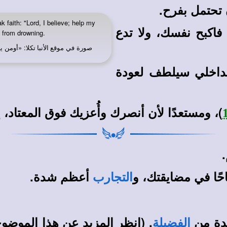
 تحتمل بفرح.
 faith: "Lord, I believe; help my
اكبح نفسك، ولا تدع
n from drowning.
صورة في
: «أومن ي
موقع الأنبا تكلا
الداخلي سيلطف لعودة
)، ومستعدًا لأن أنصرك وأُعزيك فوق المعتاد، 
حًا في مضايقتك، و
أعظم شدة.
التجارب
دةٍ من
. (انظر المزيد عن هذا الموضو
الفضيلة