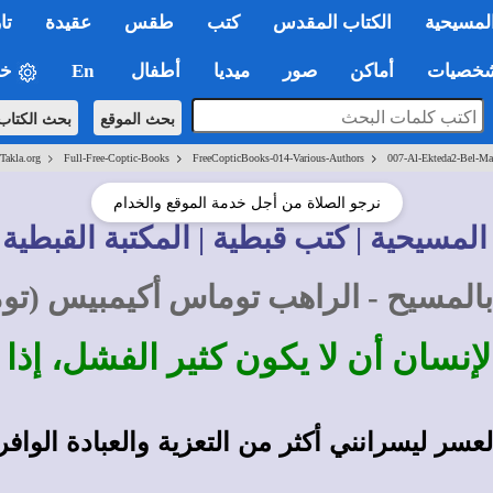
لمسيحية
الكتاب المقدس
كتب
طقس
عقيدة
تا
صيات
أماكن
صور
ميديا
أطفال
En
خي
بحث الموقع
بحث الكتاب
>
>
>
-Takla.org
Full-Free-Coptic-Books
FreeCopticBooks-014-Various-Authors
007-Al-Ekteda2-Bel-Ma
نرجو الصلاة من أجل خدمة الموقع والخدام
المسيحية | كتب قبطية | المكتبة القبطية 
 بالمسيح - الراهب توماس أكيمبيس (تو
إنسان أن لا يكون كثير الفشل، إذ
سر ليسرانني أكثر من التعزية والعبادة الوافر