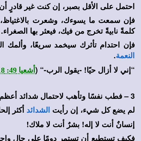
احتمل على الأقل بصبر، إن كنت غير قادرٍ أن
فإن سمعت ما يسوءك، وشعرت بالاغتياظ، ف
كلمةً نابيةً تخرج من فيك، فيعثر بها الصغراء.
فإن احتدام تأثرك سيخمد سريعًا، وألمك 
.
النعمة
“إني لا أزال حيًا! -يقول الرب-“ (
أشعيا 49: 18
3 – فطب نفسًا وتأهب لاحتمال شدائد أعظم.
لم يضع كل شيء، إن رأيت
أكثر إلحا
الشدائد
إنسانٌ أنت لا إله! بشرٌ أنت لا ملاك!
فكيف تستطيع أن تستمر دومًا على حالٍ واح