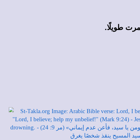
رت طويلًا.