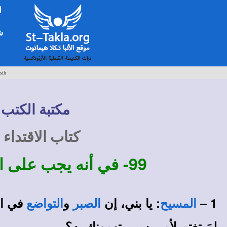
ا
شخ
sih
مكتبة الكتب 
كتاب الاقتداء
99-
في أنه يجب على ال
1 –
: يا بني، إن
و
في الع
المسيح
الصبر
التواضع
لِمَ تغتم لأمر يسيرٍ يتهمونك به؟