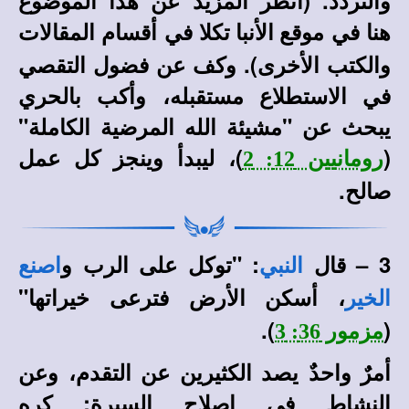
هنا في
في أقسام المقالات
موقع الأنبا تكلا
والكتب الأخرى).
وكف عن فضول التقصي
في الاستطلاع مستقبله، وأكب بالحري
يبحث عن "مشيئة الله المرضية الكاملة"
(
)، ليبدأ وينجز كل عمل
رومانيين 12: 2
صالح.
3 – قال
: "توكل على الرب و
النبي
اصنع
، أسكن الأرض فترعى خيراتها"
الخير
).
(
مزمور 36: 3
أمرٌ واحدٌ يصد الكثيرين عن التقدم، وعن
النشاط في إصلاح السيرة: كره