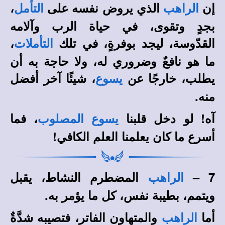
إن
الذي يروض نفسه على
،
الراهب
التأمل
بجدٍ وتقوى، في حياة الرب وآلامه
القدّوسة، ليجد بوفرةٍ، في تلك
،
التأملات
ما هو نافعٌ وضروري له، ولا حاجة به أن
يطلب، خارجًا عن
، شيئًا آخر أفضل
يسوع
منه.
آه! لو دخل قلبنا
، فما
يسوع المصلوب
أسرع ما كان يعلمنا العلم الكافي!
7 –
المضطرم النشاط، يقبل
الراهب
ويتمم، بطيبة نفس، كل ما يؤمر به.
أما
والمتهاون الفاتر، فتصيبه شدَّةٌ
الراهب