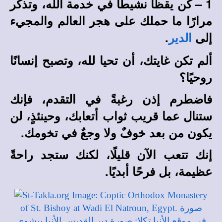
1 – كن يقظًا نشيطًا في خدمة الله، وتذكر
مرارًا ما حملك على هجر العالم والمجيء
إلى
.
الدير
ألم تكن غايتك، أن تحيا لله، وتصبح إنسانًا
روحيًا؟
فاضطرم إذن رغبةً في التقدم، فإنك
ستنال عما قريب ثواب أتعابك، وحينئذٍ، لن
يكون من بعد خوفٌ ولا وجعٌ في تخومك.
إنك تتعب الآن قليلًا، لكنك ستجد راحةً
عظيمة، بل فرحًا أبديًا.