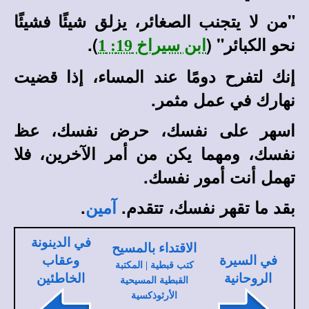
"من لا يتجنب الصغائر، يزلق شيئًا فشيئًا
نحو الكبائر" (
).
ابن سيراخ 19: 1
إنك لتفرح دومًا عند المساء، إذا قضيت
نهارك في عمل مثمر.
اسهر على نفسك، حرض نفسك، عظ
نفسك، ومهما يكن من أمر الآخرين، فلا
تهمل أنت أمور نفسك.
بقد ما تقهر نفسك، تتقدم.
.
آمين
في الدينونة
الاقتداء بالمسيح
في السيرة
وعقاب
كتب قبطية | المكتبة
الروحانية
الخاطئين
القبطية المسيحية
الأرثوذكسية