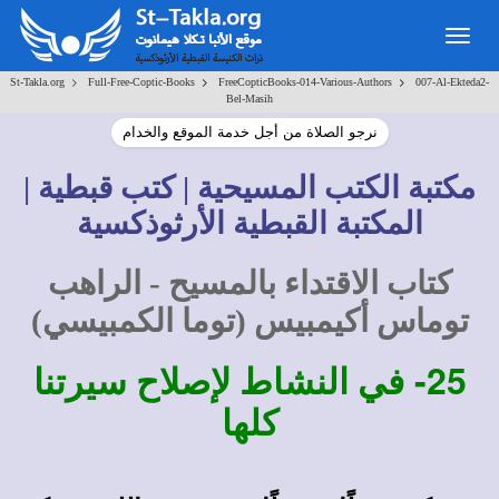
Togg
navig
>
>
>
St-Takla.org
Full-Free-Coptic-Books
FreeCopticBooks-014-Various-Authors
007-Al-Ekteda2-
Bel-Masih
نرجو الصلاة من أجل خدمة الموقع والخدام
مكتبة الكتب المسيحية | كتب قبطية |
المكتبة القبطية الأرثوذكسية
كتاب الاقتداء بالمسيح - الراهب
توماس أكيمبيس (توما الكمبيسي)
25-
في النشاط لإصلاح سيرتنا
كلها