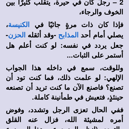
2 – رجلٌ كان في حيرة، يتقلب كثيرًا بين
الخوف والرجاء،
فإذا كان ذات مرةٍ جاثيًا في
،
الكنيسة
يصلي أمام أحد
-وقد أثقله
-
المذابح
الحزن
جعل يردد في نفسه: لو كنت أعلم هل
أستمر على الثبات...
وللوقت، سمع في داخله هذا الجواب
الإلهي: لو علمت ذلك، فما كنت تود أن
تصنع؟ فاصنع الآن ما كنت تريد أن تصنعه
حينئذٍ، فتعيش في طمأنينة كاملة.
ففي الحال تعزى الرجل وتشدد، وفوض
أمره لمشيئة الله، فزال عنه القلق
والتردد
. (انظر المزيد عن هذا الموضوع