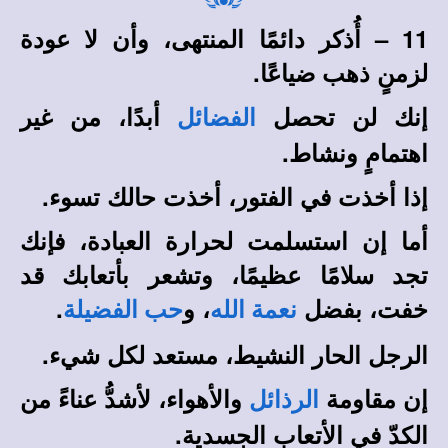
11 – أُذكر دائمًا المنتهى، وأن لا عودة
لزمنٍ ذهب ضياعًا.
إنك لن تحصل
أبدًا، من غير
الفضائل
اهتمامٍ ونشاط.
إذا أخذت في الفتور، أخذت حالك تسوء.
أما إن استسلمت لحرارة العبادة، فإنك
تجد سلامًا عظيمًا، وتشعر بأتعابك قد
خفت، بفضل
، و
.
نعمة الله
حب الفضيلة
الرجل الحار النشيط، مستعد لكل شيء.
إن مقاومة
والأهواء، لأشدُّ عناءً من
الرذائل
الكدّ في الأتعاب الجسدية.