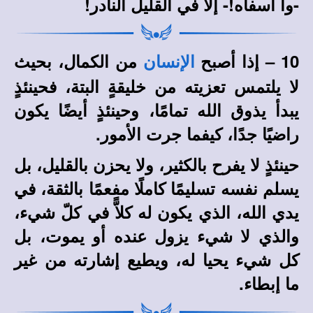
-وا أسفاه!- إلاَّ في القليل النادر!
10 – إذا أصبح
من الكمال، بحيث
الإنسان
لا يلتمس تعزيته من خليقةٍ البتة، فحينئذٍ
يبدأ يذوق الله تمامًا، وحينئذٍ أيضًا يكون
راضيًا جدًا، كيفما جرت الأمور.
حينئذٍ لا يفرح بالكثير، ولا يحزن بالقليل، بل
يسلم نفسه تسليمًا كاملًا مفعمًا بالثقة، في
يدي الله، الذي يكون له كلاًّ في كلّ شيء،
والذي لا شيء يزول عنده أو يموت، بل
كل شيء يحيا له، ويطيع إشارته من غير
ما إبطاء.