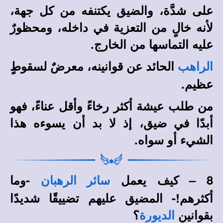
على شدَّة، والضيق يكتنفه من كل جهة،
لأنه خالٍ من التعزية في داخله، ومحظورٌ
عليه التماسها من الخارج.
الحائد عن قوانينه، معرضٌ لسقوطٍ
الراهب
عظيم.
من طلب عيشة أكثر رخاءً وأقل عناءً، فهو
أبدًا في ضيق، إذ لا بد أن يسوءه هذا
الشيء أو سواه.
8 – كيف يعمل
-وما
سائر الرهبان
أكثرهم!- المضيق عليهم تضييقًا شديدًا
بقوانين
؟
الديورة