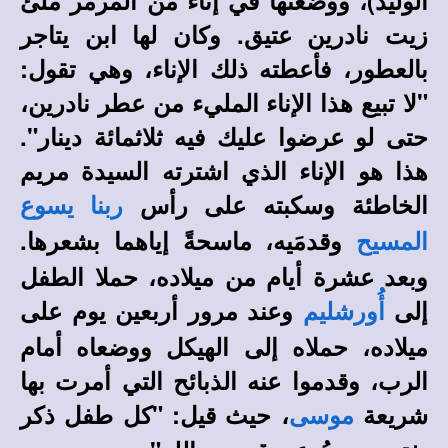
الوليد)، ووضعتها في إناء من المرمر ملئ
زيت نادرين عتيق. وكان لها ابن يتاجر
بالعطور، فأعطته ذلك الإناء، وهي تقول:
"لا تبيع هذا الإناء المليء من عطر نادرين،
حتى لو عرضوا عليك فيه ثلاثمائة دينار".
هذا هو الإناء الذي اشترته السيدة مريم
الخاطئة وسكبته على رأس
ربنا يسوع
وقدمَيه، ماسحةً إياهما بشعرها.
المسيح
وبعد عشرة أيام من ميلاده، حملا الطفل
إلى
وعند مرور أربعين يوم على
أُورشليم
ميلاده، حملاه إلى الهيكل ووضعاه أمام
الرب، وقدموا عنه الذبائح التي أمرت بها
شريعة
، حيث قيل: "كل طفل ذكر
موسى