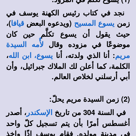
نجد في كتاب رئيس الكهنة يوسف في
زمن
(ويدعوه البعض
)،
يسوع المسيح
قيافا
حيث يقول أن يسوع تكلَّم حين كان
موضوعًا في مزوده وقال
لأٌمه السيدة
: أنا الذي ولدته، أنا
،
مريم
يسوع، ابن الله
الكلمة، كما أعلن لك الملاك جبرائيل، وأن
أبي أرسلني لخلاص العالم.
(2) زمن السيدة مريم يحلّ:
في السنة 304 من تاريخ
، أصدر
الإسكندر
أغسطس أمرًا بأن يتم تسجيل كلّ واحد
في مدينة مولده. فقام يوسف إذًا واخذ