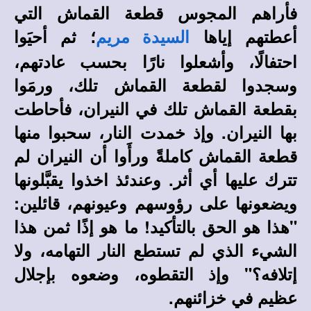
فأراهم المجوس قطعة القماش التي
أعطتهم إياها
؛ ثم أحيَوا
السيدة مريم
احتفالًا، وأشعلوا نارًا بحسب عادتهم،
وسجدوا لقطعة القماش تلك، ورمَوا
بقطعة القماش تلك في النيران، فأحاطت
بها النيران. وإذ خمدت النار، سحبوا منها
قطعة القماش كاملةً ورأَوا أن النيران لم
تترك عليها أي أثر. وعندئذ اخذوا يقبَّلونها
ويضعونها على رؤوسهم وعيونهم، قائلين:
"هذا هو الحق بالتأكيد! ما هو إذًا ثمن هذا
الشيء الذي لم تستطع النار التهامه، ولا
إتلافه؟" وإذ التقطوه، وضعوه بإجلال
عظيم في خزائنهم.