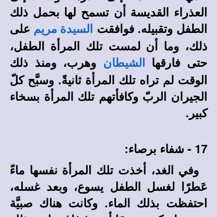
العذراء القديسة أن تسمح لها بحمل ذلك
الطفل وتقبيله. فوافقت
على
السيدة مريم
ذلك، وما أن لمست تلك المرأة الطفل،
حتى فارقها
وهرب، ومنذ ذلك
الشيطان
الوقت لم تراه تلك المرأة ثانيةً. وسبَّح كلّ
الجيران الربّ وكافأتهم تلك المرأة بسخاء
كبير.
17 - شفاء برصاء:
وفي الغد، أخذت تلك المرأة نفسها ماءً
عَطرًا لغسل الطفل يسوع، وبعد غسله،
احتفظت بذلك الماء. وكانت هناك صبيَّة