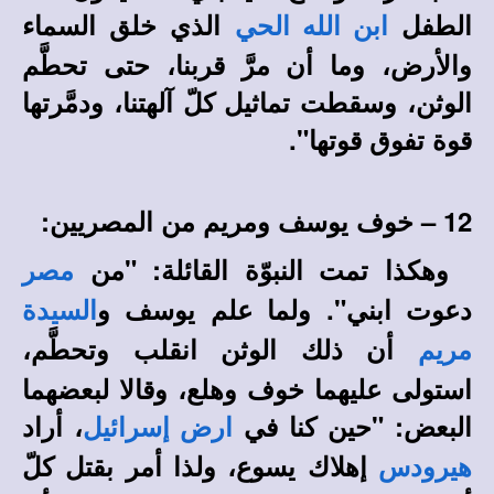
الطفل
الذي خلق السماء
ابن الله الحي
والأرض، وما أن مرَّ قربنا، حتى تحطَّم
الوثن، وسقطت تماثيل كلّ آلهتنا، ودمَّرتها
قوة تفوق قوتها".
12 – خوف يوسف ومريم من المصريين:
وهكذا تمت النبوّة القائلة: "من
مصر
دعوت ابني". ولما علم يوسف و
السيدة
أن ذلك الوثن انقلب وتحطَّم،
مريم
استولى عليهما خوف وهلع، وقالا لبعضهما
البعض: "حين كنا في
، أراد
ارض إسرائيل
إهلاك يسوع، ولذا أمر بقتل كلّ
هيرودس