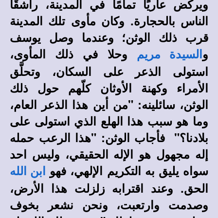
ويركض عاريًا تمامًا في المدينة، راشقًا
الناس بالحجارة. وكان مأوى تلك المدينة
قرب ذلك الوثن؛ وعندما وصل يوسف
و
وحلا في ذلك المأوى،
السيدة مريم
استولى الذعر على السكان، وتحلَّق
الأمراء وكهنة الأوثان كلّهم حول ذلك
الوثن، سائلينه: "من أين هذا الذعر العام،
وما هو سبب هذا الهلع الذي استولى على
بلادنا؟" فأجاب الوثن: "هذا الرعب حمله
إله مجهول هو الإله الحقيقي، وليس احد
سواه يليق به التكريم الإلهي، فهو
ابن الله
الحق. وعند اقترابه زلزلت هذا الأرض،
وصدمت وارتعبت، ونحن نشعر بخوف