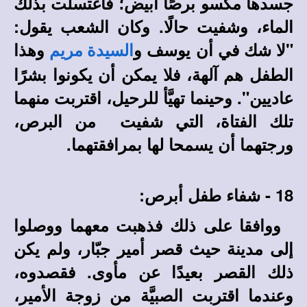
جسدها مكسو برصًا أبيض؛ فاغتسلت بذلك
الماء، وشفيت حالًا. وكان الشعب يقول:
"لا شك في أن يوسف و
وهذا
السيدة مريم
الطفل هم آلهة، فلا يمكن أن يكونوا بشرًا
عاديين". وحينما تهيَّأ للرحيل، اقتربت منهما
تلك الفتاة، التي شفيت من البرص،
ورجتهما أن يسمحا لها بمرافقتهما.
18 - شفاء طفل أبرص:
ووافقا على ذلك فذهبت معهما ووصلوا
إلى مدينة حيث قصر أمير جبّار، ولم يكن
ذلك القصر بعيدًا عن مأوى. فقصدوه،
وعندما اقتربت الصبيَّة من زوجة الأمير،