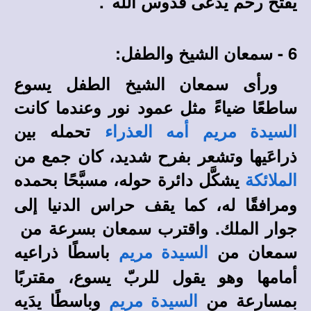
يفتح رحم يُدعى قدوس الله".
6 - سمعان الشيخ والطفل:
ورأى سمعان الشيخ الطفل يسوع
ساطعًا ضياءً مثل عمود نور وعندما كانت
تحمله بين
السيدة مريم أمه العذراء
ذراعَيها وتشعر بفرح شديد، كان جمع من
يشكَّل دائرة حوله، مسبَّحًا بحمده
الملائكة
ومرافقًا له، كما يقف حراس الدنيا إلى
جوار الملك. واقترب سمعان بسرعة من
سمعان من
باسطًا ذراعيه
السيدة مريم
أمامها وهو يقول للربّ يسوع، مقتربًا
بمسارعة من
وباسطًا يدَيه
السيدة مريم