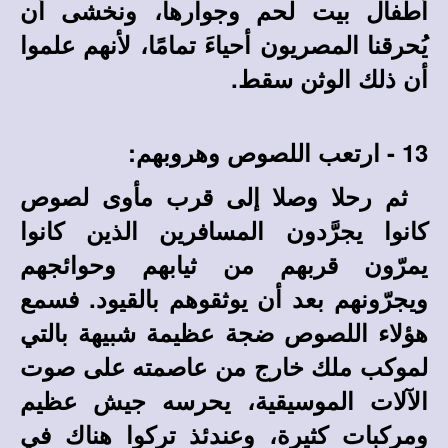
أطفال بيت لحم وجوارها، ونخشى أن
يُحرقنا المصريون أحياءَ تمامًا، لأنهم علموا
أن ذلك الوثن سقط.
13 - ارتعب اللصوص وهروبهم:
ثم رحلا وصلا إلى قرب مأوى لصوص
كانوا يجرَّدون المسافرين الذين كانوا
يمرّون قربهم من ثيابهم وحوائجهم
ويجرّونهم بعد أن يوثقوهم بالقيود. فسمع
هؤلاء اللصوص ضجة عظيمة شبيهة بالتي
لموكب ملك خارج من عاصمته على صوت
الآلات الموسيقية، يحرسه جيش عظيم
ومركبات كثيرة، وعندئذ تركوا هناك في