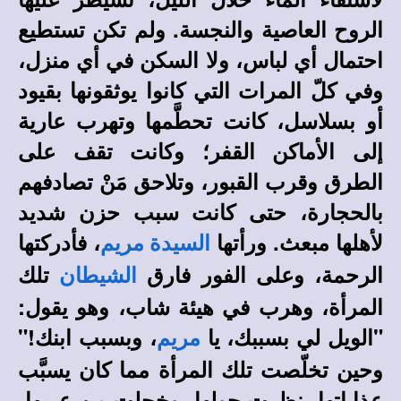
الروح العاصية والنجسة. ولم تكن تستطيع
احتمال أي لباس، ولا السكن في أي منزل،
وفي كلّ المرات التي كانوا يوثقونها بقيود
أو بسلاسل، كانت تحطَّمها وتهرب عارية
إلى الأماكن القفر؛ وكانت تقف على
الطرق وقرب القبور، وتلاحق مَنْ تصادفهم
بالحجارة، حتى كانت سبب حزن شديد
لأهلها مبعث. ورأتها
، فأدركتها
السيدة مريم
الرحمة، وعلى الفور فارق
تلك
الشيطان
المرأة، وهرب في هيئة شاب، وهو يقول:
"الويل لي بسببك، يا
، وبسبب ابنك!"
مريم
وحين تخلّصت تلك المرأة مما كان يسبَّب
عذاباتها، نظرت حولها، وخجلت من عريها،