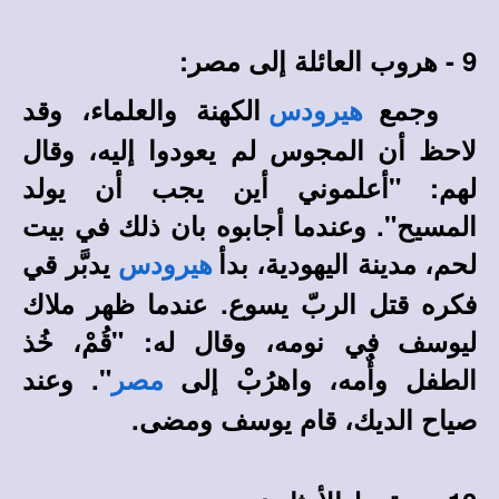
9 - هروب العائلة إلى مصر:
وجمع
الكهنة والعلماء، وقد
هيرودس
لاحظ أن المجوس لم يعودوا إليه، وقال
لهم: "أعلموني أين يجب أن يولد
المسيح". وعندما أجابوه بان ذلك في بيت
لحم، مدينة اليهودية، بدأ
يدبَّر قي
هيرودس
فكره قتل الربّ يسوع. عندما ظهر ملاك
ليوسف في نومه، وقال له: "قُمْ، خُذ
الطفل وأٌمه، واهرُبْ إلى
". وعند
مصر
صياح الديك، قام يوسف ومضى.