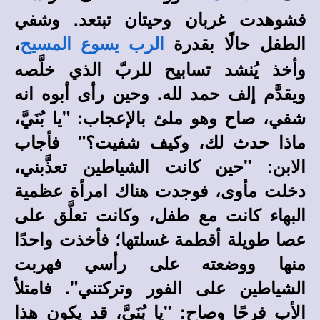
فشوهدت غربان وحيتان تبتعد. وشفي
الطفل حالًا بقدرة
،
الرب يسوع المسيح
وأخذ يُنشد تسابيح للربّ الذي خلَّصه
ويقدَّم إلف حمد لله. وحين رأى أبوه انه
شفي، صاح وهو ملئ بالإعجاب: "يا بُنَيَّ،
ماذا حدث لك، وكيف شفيت؟" فأجاب
الابن: "حين كانت الشياطين تعذَّبني،
دخلت مأوى، فوجدت هناك امرأة عظمية
البهاء كانت مع طفل، وكانت تعلَّق على
عصا طويلة أقطمة غسلتها؛ فأخذت واحدًا
منها ووضعته على رأسي فهربت
الشياطين على الفور وتركتني". فامتلأ
الأب فرحًا وصاح: "يا بُنَيَّ، قد يكون هذا