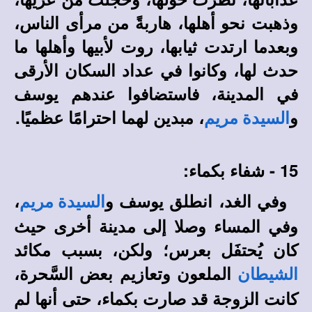
وذهبت نحو أهلها، هاربةً من مرأى الناس،
وبعدما ارتدت ثيابها، روت لأبيها وأهلها ما
حدث لها، وكانوا في عداد السكان الأرقى
في المدينة، فاستضافوا عندهم يوسف
و
، مبدين لهما احترامًا عظميًا.
السيدة مريم
15 - شفاء بكماء:
وفي الغد، انطلق يوسف و
،
السيدة مريم
وفي المساء وصلا إلى مدينة أخرى حيث
كان يُحتفَل بعرس؛ ولكن، بسبب مكائد
الملعون وتعازيم بعض السَّحرة،
الشيطان
كانت الزوجة قد صارت بكماء، حتى أنها لم