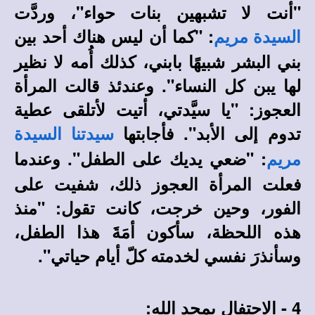
"أنت لا تشبهين بنات حواء"، وردَّت
: "كما أن ليس هناك أحد بين
السيدة مريم
بني البشر شبيهًا بابني، كذلك أُمه لا نظير
لها يبن كل النساء". وعندئذ قالت المرأة
العجوز: "يا سيَّدتي، أتيت لأتلقى عطية
تدوم إلى الأبد". فأجابتها
سيدتنا السيدة
: "ضعي يديك على الطفل". وعندما
مريم
فعلت المرأة العجوز ذلك، شفيت على
الفور، وحين خرجت، كانت تقول: "منذ
هذه اللحظة، سأكون أمَةَ هذا الطفل،
وسأنذرَ نفسي لخدمته كلّ أيام حياتي".
4 - الاحتفال بمجد الله: