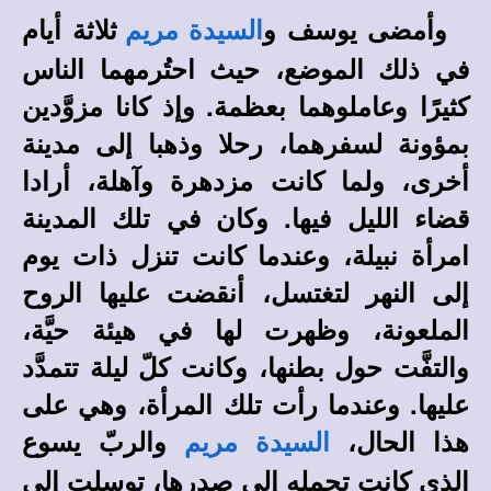
وأمضى يوسف و
ثلاثة أيام
السيدة مريم
في ذلك الموضع، حيث احتُرمهما الناس
كثيرًا وعاملوهما بعظمة. وإذ كانا مزوَّدين
بمؤونة لسفرهما، رحلا وذهبا إلى مدينة
أخرى، ولما كانت مزدهرة وآهلة، أرادا
قضاء الليل فيها. وكان في تلك المدينة
امرأة نبيلة، وعندما كانت تنزل ذات يوم
إلى النهر لتغتسل، أنقضت عليها الروح
الملعونة، وظهرت لها في هيئة حيَّة،
والتفَّت حول بطنها، وكانت كلّ ليلة تتمدَّد
عليها. وعندما رأت تلك المرأة، وهي على
هذا الحال،
والربّ يسوع
السيدة مريم
الذي كانت تحمله إلى صدرها، توسلت إلى