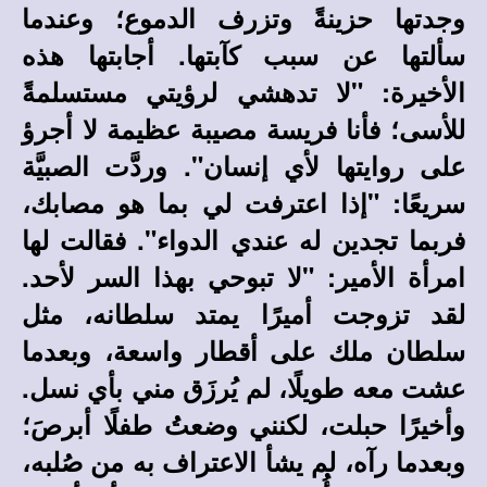
وجدتها حزينةً وتزرف الدموع؛ وعندما
سألتها عن سبب كآبتها. أجابتها هذه
الأخيرة: "لا تدهشي لرؤيتي مستسلمةً
للأسى؛ فأنا فريسة مصيبة عظيمة لا أجرؤ
على روايتها لأي إنسان". وردَّت الصبيَّة
سريعًا: "إذا اعترفت لي بما هو مصابك،
فربما تجدين له عندي الدواء". فقالت لها
امرأة الأمير: "لا تبوحي بهذا السر لأحد.
لقد تزوجت أميرًا يمتد سلطانه، مثل
سلطان ملك على أقطار واسعة، وبعدما
عشت معه طويلًا، لم يُرزَق مني بأي نسل.
وأخيرًا حبلت، لكنني وضعتُ طفلًا أبرصَ؛
وبعدما رآه، لم يشأ الاعتراف به من صُلبه،