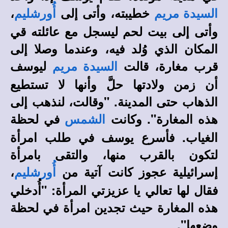
خطيبته، وأتى إلى
،
السيدة مريم
أُورشليم
وأتى إلى بيت لحم ليسجل مع عائلته قي
المكان الذي وُلد فيه، وعندما وصلا إلى
قرب مغارة، قالت
ليوسف
السيدة مريم
أن زمن ولادتها حلَّ وأنها لا تستطيع
الذهاب حتى المدينة. "وقالت، لنذهب إلى
هذه المغارة". وكانت
في لحظة
الشمس
الغياب. فأسرع يوسف في طلب امرأة
لتكون بالقرب منها، والتقى بامرأة
إسرائيلية عجوز كانت آتية من
،
أُورشليم
فقال لها تعالي يا عزيزتي المرأة: "أُدخلي
هذه المغارة حيث تجدين امرأة في لحظة
وضعها".