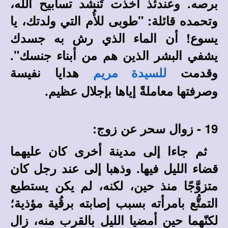
برصه. وعندئذ أخذت تُنشد تسابيح الله،
وتحمده قائلة: "طوبى للأُم التي ولدتك، يا
يسوع! أن الماء الذي رش به جسدك
يشفي البشر الذين هم من أبناء جنسك".
وقدمت
هدايا نفيسة
للسيدة مريم
وصرفتها معاملةً إياها بإجلال عظيم.
19 - زوال سحر عن زوج:
ثم جاءا إلى مدينة أخرى كان عليهما
قضاء الليل فيها. وذهبا إلى عند رجل كان
متزوَّجًا منذ حين، لكنه، لم يكن يستطيع
التمتُّع بامرأته بسبب إصابته برقُية مؤذية؛
لكنّهما حين أمضيا الليل بالقرب منه، زال