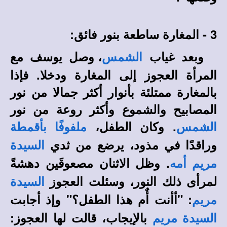
3 - المغارة ساطعة بنور فائق:
وبعد غياب
، وصل يوسف مع
الشمس
المرأة العجوز إلى المغارة ودخلا. فإذا
بالمغارة ممتلئة بأنوار أكثر جمالا من نور
المصابيح والشموع وأكثر روعة من نور
. وكان الطفل،
الشمس
ملفوفًا بأقمطة
وراقدًا في مذود، يرضع من ثدي
السيدة
. وظل الاثنان مصعوقَين دهشةً
مريم أمه
لمرأى ذلك النور، وسئلت العجوز
السيدة
: "أأنت أٌم هذا الطفل؟" وإذ أجابت
مريم
بالإيجاب، قالت لها العجوز:
السيدة مريم