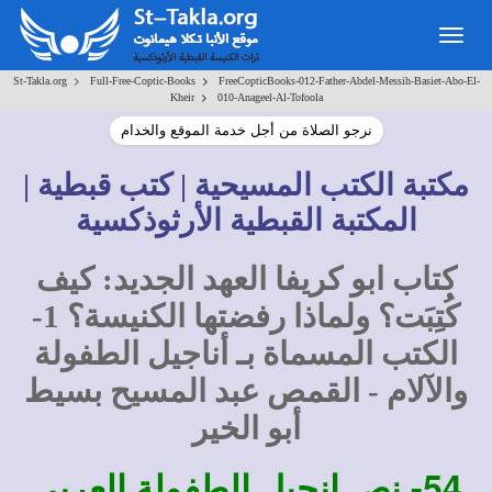
Togg
navig
>
>
St-Takla.org
Full-Free-Coptic-Books
FreeCopticBooks-012-Father-Abdel-Messih-Basiet-Abo-El-
>
Kheir
010-Anageel-Al-Tofoola
نرجو الصلاة من أجل خدمة الموقع والخدام
مكتبة الكتب المسيحية | كتب قبطية |
المكتبة القبطية الأرثوذكسية
كتاب ابو كريفا العهد الجديد: كيف
كُتِبَت؟ ولماذا رفضتها الكنيسة؟ 1-
الكتب المسماة بـ أناجيل الطفولة
والآلام - القمص عبد المسيح بسيط
أبو الخير
54-
نص إنجيل الطفولة العربي