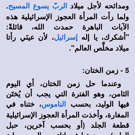
ومدائحه لأجل ميلاد
.
الربّ يسوع المسيح
ولما رأت المرأة العجوز الإسرائيلية هذه
الآيات الباهرة حمدت الله، قائلةً:
"أشكرك، يا إله
، لأن عينَي رأتا
إسرائيل
ميلاد مخلَّص العالم".
5 - زمن الختان:
وعندما حل زمن الختان، أي اليوم
الثامن، وهو الفترة التي يجب أن يُختَن
فيها الوليد، بحسب
، ختناه في
الناموس
المغارة، وأخذت المرأة العجوز الإسرائيلية
قطعة الجلد (أو بحسب آخرين، حبل