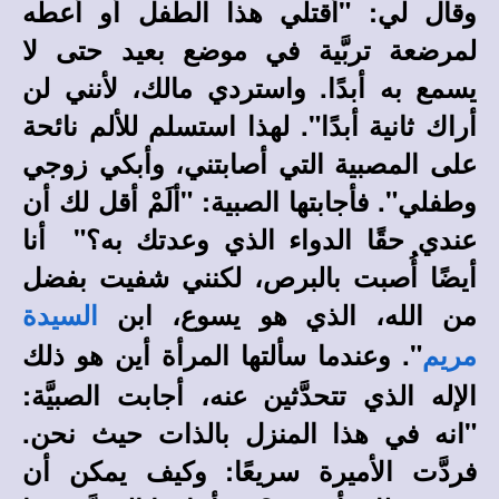
وقال لي: "أُقتلي هذا الطفل أو أعطه
لمرضعة تربَّية في موضع بعيد حتى لا
يسمع به أبدًا. واستردي مالك، لأنني لن
أراك ثانية أبدًا". لهذا استسلم للألم نائحة
على المصبية التي أصابتني، وأبكي زوجي
وطفلي". فأجابتها الصبية: "ألَمْ أقل لك أن
عندي حقًا الدواء الذي وعدتك به؟" أنا
أيضًا أُصبت بالبرص، لكنني شفيت بفضل
من الله، الذي هو يسوع، ابن
السيدة
". وعندما سألتها المرأة أين هو ذلك
مريم
الإله الذي تتحدَّثين عنه، أجابت الصبيَّة:
"انه في هذا المنزل بالذات حيث نحن.
فردَّت الأميرة سريعًا: وكيف يمكن أن