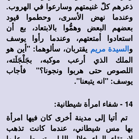
ذعرهم كلّ غنيمتهم وسارعوا في الهروب.
وعندما نهض الأسرى، وحطموا قيود
بعضهم البعض وهمُّوا بالابتعاد، بع أن
استعادوا أمتعتهم، وعندما رأوا يوسف
و
يقتربان، سألوهما: "أين هو
السيدة مريم
الملك الذي أرعب موكبه، بجَلْجَلَته،
اللصوص حتى هربوا ونجونا؟" فأجاب
يوسف: "انه يتبعنا".
14 - شفاء امرأة شيطانية:
تم أتيا إلى مدينة أخرى كان فيها امرأة
بها مس شيطاني، عندما كانت تذهب
لاستقاء الماء خلال الليل، تسيطر عليها