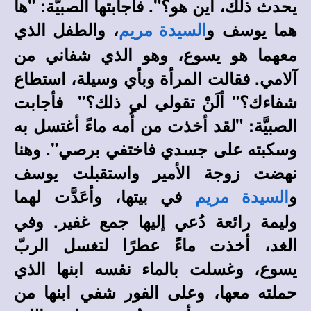
يحدث ذلك، أين هو؟". فأجابتها الصبيَّة: "ها
هما يوسف و
، والطفل الذي
السيدة مريم
معهما هو يسوع، وهو الذي شفاني من
آلامي. فقالت المرأة وبأي وسيلة، استطاع
شفاءك؟" ألَنْ تقولي لي ذلك؟" فأجابت
الصبيَّة: "لقد أخذت من أُمه ماءً أغتسل به
وسكبته على جسدي فاختفي برصي". وهنا
نهضت زوجة الأمير واستقبلت يوسف
و
في بيتها، وأعَدَّت لهما
السيدة مريم
وليمة رائعة دُعي إليها جمع غفير. وفي
الغد، أخذت ماءً عطرًا لتغسل الربّ
يسوع، وغسلت بالماء نفسه ابنها الذي
حملته معها، وعلى الفور شفي ابنها من