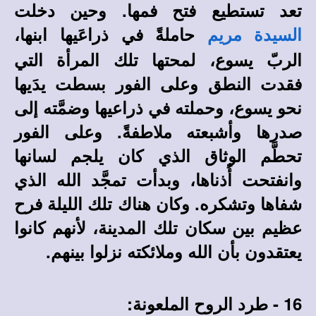
تعد تستطيع فتح فمها. وحين دخلت
حاملةً في ذراعَيها ابنها،
السيدة مريم
الربّ يسوع، لمحتها تلك المرأة التي
فقدت النطق وعلى الفور بسطت يدَيها
نحو يسوع، وحملته في ذراعيها وضمَّته إلى
صدرها وأشبعته ملاطفةً. وعلى الفور
تحطَّم الوثاق الذي كان يلجم لسانها
وانفتحت أُذناها، وبدأت تمجَّد الله الذي
شفاها وتشكره. وكان هناك تلك الليلة فرح
عظيم بين سكان تلك المدينة، لأنهم كانوا
يعتقدون بأن الله وملائكته نزلوا بينهم.
16 - طرد الروح الملعونة: