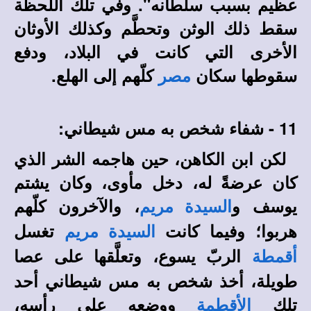
عظيم بسبب سلطانه". وفي تلك اللحظة
سقط ذلك الوثن وتحطَّم وكذلك الأوثان
الأخرى التي كانت في البلاد، ودفع
سقوطها سكان
كلّهم إلى الهلع.
مصر
11 - شفاء شخص به مس شيطاني:
لكن ابن الكاهن، حين هاجمه الشر الذي
كان عرضةً له، دخل مأوى، وكان يشتم
يوسف و
، والآخرون كلّهم
السيدة مريم
هربوا؛ وفيما كانت
تغسل
السيدة مريم
الربّ يسوع، وتعلَّقها على عصا
أقمطة
طويلة، أخذ شخص به مس شيطاني أحد
تلك
ووضعه على رأسه،
الأقطمة