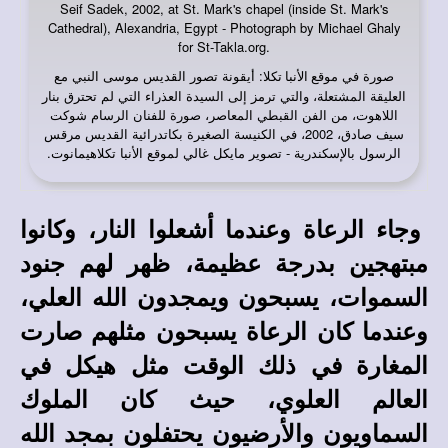
Seif Sadek, 2002, at St. Mark's chapel (inside St. Mark's
Cathedral), Alexandria, Egypt - Photograph by Michael Ghaly
for St-Takla.org.
صورة في
: أيقونة تصور القديس موسى النبي مع
موقع الأنبا تكلا
العليقة المشتعلة، والتي ترمز إلى السيدة العذراء التي لم تحترق بنار
اللاهوت، من الفن القبطي المعاصر، صورة للفنان الرسام شوكت
سيف صادق، 2002، في الكنيسة الصغيرة بكاتدرائية القديس مرقس
الرسول بالإسكندرية - تصوير مايكل غالي لموقع الأنبا تكلاهيمانوت.
وجاء الرعاة وعندما أشعلوا النار، وكانوا
مبتهجين بدرجة عظيمة، ظهر لهم جنود
السموات، يسبحون ويمجدون الله العلي،
وعندما كان الرعاة يسبحون مثلهم صارت
المغارة في ذلك الوقت مثل هيكل في
العالم العلوي، حيث كان الملوك
السماويون والأرضيون يحتفلون بمجد الله