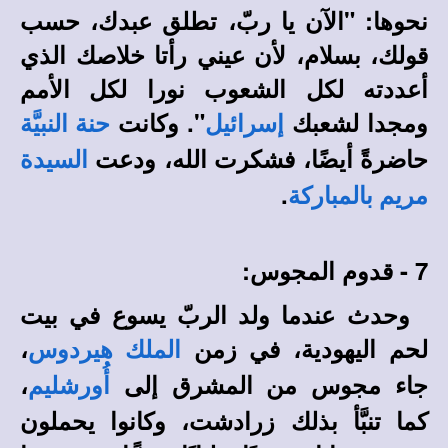
نحوها: "الآن يا ربّ، تطلق عبدك، حسب
قولك، بسلام، لأن عيني رأتا خلاصك الذي
أعددته لكل الشعوب نورا لكل الأمم
ومجدا لشعبك
". وكانت
إسرائيل
حنة النبيَّة
حاضرةً أيضًا، فشكرت الله، ودعت
السيدة
.
مريم بالمباركة
7 - قدوم المجوس:
وحدث عندما ولد الربّ يسوع في بيت
لحم اليهودية، في زمن
،
الملك هيردوس
جاء مجوس من المشرق إلى
،
أُورشليم
كما تنبَّأ بذلك زرادشت، وكانوا يحملون