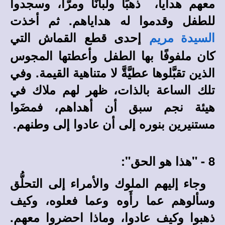
معهم هدايا، ذهبًا ولبانًا ومرًّا، وسجدوا
للطفل وقدموا له هداياهم. ثم أخذت
إحدى قطع القماش التي
السيدة مريم
كان ملفوفًا بها الطفل وأعطتها المجوس
الذين تقبَّلوها عطيَّةَّ لا متناهية القيمة. وفي
تلك الساعة بالذات، ظهر لهم ملاك في
هيئة نجم سبق أن أهداهم، فمضَوا
مستنيرين بنوره إلى أن عادوا إلى وطنهم.
8 -
"
هذا هو الحق":
وجاء إليهم الملوك والأمراء إلى التحلُّق
وسألوهم عما رأَوه وعما فعلوه، وكيف
ذهبوا وكيف عادوا، وماذا احضروا معهم.