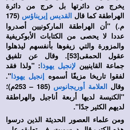
يخرج من دائرتها بل خرج من دائرة
الهراطقة
كما قال
(175
القديس إيريناؤس
م.)
"أن الهراطقة الماركونيين أصدروا
عددا لا يحصى من الكتابات الأبوكريفية
والمزورة والتي زيفوها بأنفسهم ليذهلوا
عقول الحمقى
[53]
.
وقال عن تلفيق
جماعة القاينيين
: "
ولذا فقد
لإنجيل يهوذا
لفقوا تاريخا مزيفًا أسموه
".
إنجيل يهوذا
وقال
(185 – 253م)؛
العلامة أوريجانوس
"الكنيسة لديها أربعة أناجيل والهراطقة
لديهم الكثير جدًا".
ومن علماء العصور الحديثة الذين درسوا
هذه الكتب قال د. سويت، في تعليقه علي