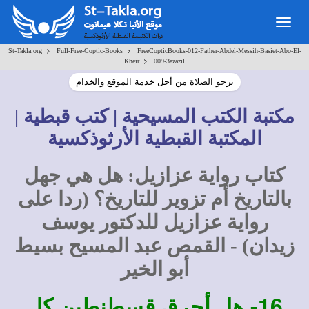
Togg
navig
>
>
St-Takla.org
Full-Free-Coptic-Books
FreeCopticBooks-012-Father-Abdel-Messih-Basiet-Abo-El-
>
Kheir
009-3azazil
نرجو الصلاة من أجل خدمة الموقع والخدام
مكتبة الكتب المسيحية | كتب قبطية |
المكتبة القبطية الأرثوذكسية
كتاب رواية عزازيل: هل هي جهل
بالتاريخ أم تزوير للتاريخ؟ (ردا على
رواية عزازيل للدكتور يوسف
زيدان) - القمص عبد المسيح بسيط
أبو الخير
16-
هل أحرق قسطنطين كل