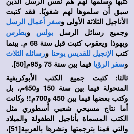
كتبها وسلمها لهم هم نفس الرسل الذين
سبق أن سلموها لهم شفويًا. فقد كتبت
الأناجيل الثلاثة الأولى و
سفر أعمال الرسل
وجميع رسائل الرسل
و
بولس
بطرس
ويهوذا ويعقوب كتبت قبل سنة 68 م. بينما
كتب
و
الإنجيل للقديس يوحنا
رسائله الثلاث
و
فيما بين سنة 75 و95م
[50]
.
سفر الرؤيا
ثالثا: كتبت جميع الكتب الأبوكريفية
المنحولة فيما بين سنة 150 و450م، بل
وكتب بعضها فيما بين 450 و700م!! وكانت
أما نتاج مسيحي شعبي أسطوري مثل
الكتب المسماة بأناجيل الطفولة والميلاد
والتي قمنا بترجمتها ونشرها بالعربية
[51]
،