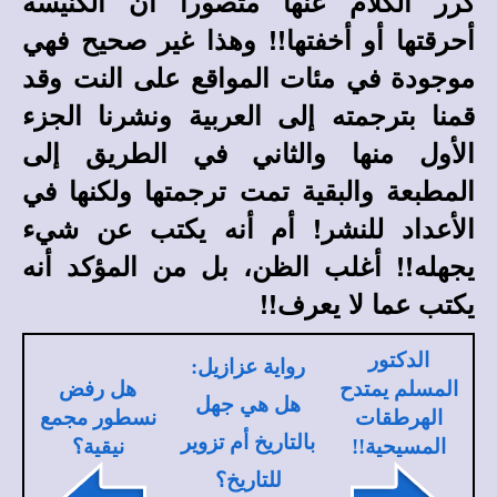
كرر الكلام عنها متصورا أن الكنيسة
أحرقتها أو أخفتها!! وهذا غير صحيح فهي
موجودة في مئات المواقع على النت وقد
قمنا بترجمته إلى العربية ونشرنا الجزء
الأول منها والثاني في الطريق إلى
المطبعة والبقية تمت ترجمتها ولكنها في
الأعداد للنشر! أم أنه يكتب عن شيء
يجهله!! أغلب الظن، بل من المؤكد أنه
يكتب عما لا يعرف!!
الدكتور
رواية عزازيل:
المسلم يمتدح
هل رفض
هل هي جهل
الهرطقات
نسطور مجمع
بالتاريخ أم تزوير
المسيحية!!
نيقية؟
للتاريخ؟