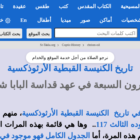
لمسيحية
الكتاب المقدس
كتب
طقس
عقيدة
تا
صيات
أماكن
صور
ميديا
أطفال
En
خي
بحث الموقع
بحث الكتاب
>
>
St-Takla.org
Coptic-History
chrism-oil
نرجو الصلاة من أجل خدمة الموقع والخدام
تاريخ الكنيسة القبطية الأرثوذكسية
 السبعة في عهد قداسة البابا شنوده
تاريخ الكنيسة القبطية الأرثوذكسية
، منهم
م
ه الثالث 117
.. وها هي قائمة بهذه المرات 
هذه المرة، أما
الجدول الكامل فهو موجود في 