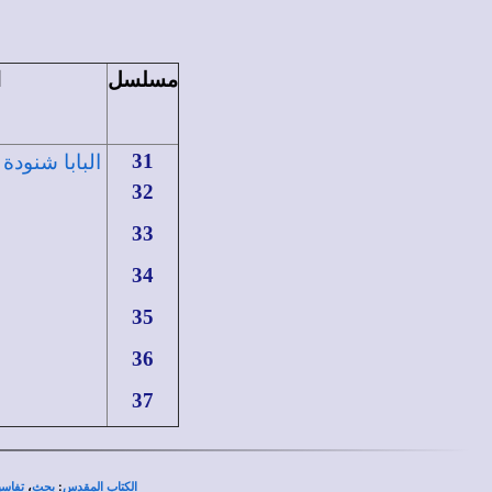
مسلسل
ا
31
البابا شنودة
32
33
34
35
36
37
،
:
الكتاب المقدس
بحث
تفاسي