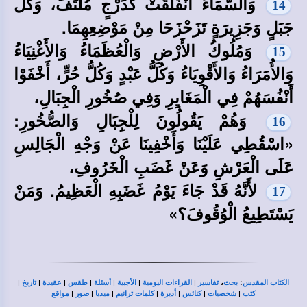
وَالسَّمَاءُ انْفَلَقَتْ كَدَرْجٍ مُلْتَفٍّ، وَكُلُّ
14
جَبَلٍ وَجَزِيرَةٍ تَزَحْزَحَا مِنْ مَوْضِعِهِمَا.
وَمُلُوكُ الأَرْضِ وَالْعُظَمَاءُ وَالأَغْنِيَاءُ
15
وَالأُمَرَاءُ وَالأَقْوِيَاءُ وَكُلُّ عَبْدٍ وَكُلُّ حُرٍّ، أَخْفَوْا
أَنْفُسَهُمْ فِي الْمَغَايِرِ وَفِي صُخُورِ الْجِبَالِ،
وَهُمْ يَقُولُونَ لِلْجِبَالِ وَالصُّخُورِ:
16
«اسْقُطِي عَلَيْنَا وَأَخْفِينَا عَنْ وَجْهِ الْجَالِسِ
عَلَى الْعَرْشِ وَعَنْ غَضَبِ الْخَرُوفِ،
لأَنَّهُ قَدْ جَاءَ يَوْمُ غَضَبِهِ الْعَظِيمُ. وَمَنْ
17
يَسْتَطِيعُ الْوُقُوفَ؟»
|
|
|
|
|
|
|
،
:
الكتاب المقدس
بحث
تفاسير
القراءات اليومية
الأجبية
أسئلة
طقس
عقيدة
تاريخ
|
|
|
|
|
|
|
كتب
شخصيات
كنائس
أديرة
كلمات ترانيم
ميديا
صور
مواقع