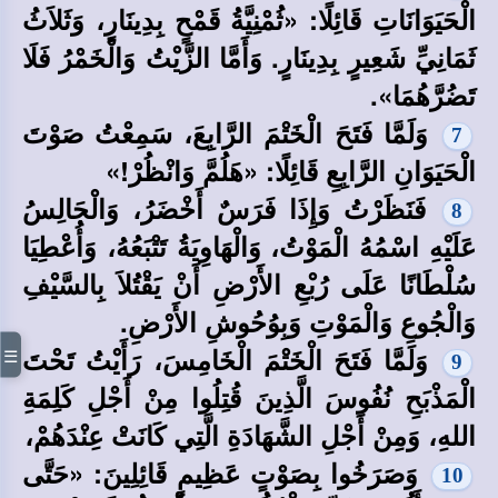
الْحَيَوَانَاتِ قَائِلًا: «ثُمْنِيَّةُ قَمْحٍ بِدِينَارٍ، وَثَلاَثُ
ثَمَانِيِّ شَعِيرٍ بِدِينَارٍ. وَأَمَّا الزَّيْتُ وَالْخَمْرُ فَلَا
تَضُرَّهُمَا».
وَلَمَّا فَتَحَ الْخَتْمَ الرَّابِعَ، سَمِعْتُ صَوْتَ
7
الْحَيَوَانِ الرَّابِعِ قَائِلًا: «هَلُمَّ وَانْظُرْ!»
فَنَظَرْتُ وَإِذَا فَرَسٌ أَخْضَرُ، وَالْجَالِسُ
8
عَلَيْهِ اسْمُهُ الْمَوْتُ، وَالْهَاوِيَةُ تَتْبَعُهُ، وَأُعْطِيَا
سُلْطَانًا عَلَى رُبْعِ الأَرْضِ أَنْ يَقْتُلاَ بِالسَّيْفِ
وَالْجُوعِ وَالْمَوْتِ وَبِوُحُوشِ الأَرْضِ.
وَلَمَّا فَتَحَ الْخَتْمَ الْخَامِسَ، رَأَيْتُ تَحْتَ
☰
9
الْمَذْبَحِ نُفُوسَ الَّذِينَ قُتِلُوا مِنْ أَجْلِ كَلِمَةِ
اللهِ، وَمِنْ أَجْلِ الشَّهَادَةِ الَّتِي كَانَتْ عِنْدَهُمْ،
وَصَرَخُوا بِصَوْتٍ عَظِيمٍ قَائِلِينَ: «حَتَّى
10