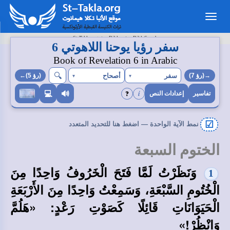
Toggle
navigation
>
>
St-Takla.org
Bibles
BibleSearch
سفر رؤيا يوحنا اللاهوتي 6
Book of Revelation 6 in Arabic
🔍︎
سفر
أصحاح
→(رؤ 7)
▾
▾
(رؤ 5)←
i
❓
💻
🔊
تفاسير
إعدادات النص
☑
نمط الآية الواحدة — اضغط هنا للتحديد المتعدد
الختوم السبعة
وَنَظَرْتُ لَمَّا فَتَحَ الْخَرُوفُ وَاحِدًا مِنَ
1
الْخُتُومِ السَّبْعَةِ، وَسَمِعْتُ وَاحِدًا مِنَ الأَرْبَعَةِ
الْحَيَوَانَاتِ قَائِلًا كَصَوْتِ رَعْدٍ: «هَلُمَّ
وَانْظُرْ!»