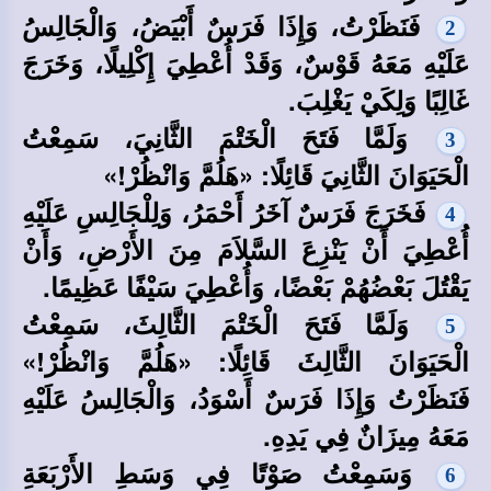
فَنَظَرْتُ، وَإِذَا فَرَسٌ أَبْيَضُ، وَالْجَالِسُ
2
عَلَيْهِ مَعَهُ قَوْسٌ، وَقَدْ أُعْطِيَ إِكْلِيلًا، وَخَرَجَ
غَالِبًا وَلِكَيْ يَغْلِبَ.
وَلَمَّا فَتَحَ الْخَتْمَ الثَّانِيَ، سَمِعْتُ
3
الْحَيَوَانَ الثَّانِيَ قَائِلًا: «هَلُمَّ وَانْظُرْ!»
فَخَرَجَ فَرَسٌ آخَرُ أَحْمَرُ، وَلِلْجَالِسِ عَلَيْهِ
4
أُعْطِيَ أَنْ يَنْزِعَ السَّلاَمَ مِنَ الأَرْضِ، وَأَنْ
يَقْتُلَ بَعْضُهُمْ بَعْضًا، وَأُعْطِيَ سَيْفًا عَظِيمًا.
وَلَمَّا فَتَحَ الْخَتْمَ الثَّالِثَ، سَمِعْتُ
5
الْحَيَوَانَ الثَّالِثَ قَائِلًا: «هَلُمَّ وَانْظُرْ!»
فَنَظَرْتُ وَإِذَا فَرَسٌ أَسْوَدُ، وَالْجَالِسُ عَلَيْهِ
مَعَهُ مِيزَانٌ فِي يَدِهِ.
وَسَمِعْتُ صَوْتًا فِي وَسَطِ الأَرْبَعَةِ
6