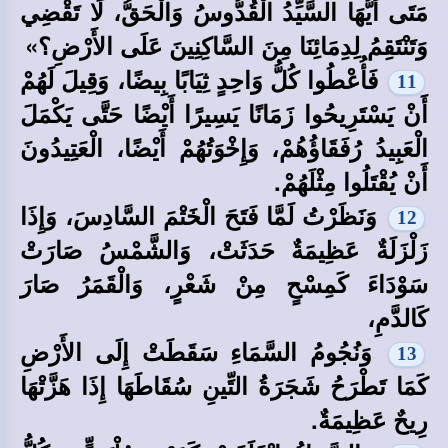
مَتَى أَيُّهَا السَّيِّدُ الْقُدُّوسُ وَالْحَقُّ، لَا تَقْضِي
وَتَنْتَقِمُ لِدِمَائِنَا مِنَ السَّاكِنِينَ عَلَى الأَرْضِ؟»
فَأُعْطُوا كُلُّ وَاحِدٍ ثِيَابًا بِيضًا، وَقِيلَ لَهُمْ
11
أَنْ يَسْتَرِيحُوا زَمَانًا يَسِيرًا أَيْضًا حَتَّى يَكْمَلَ
الْعَبِيدُ رُفَقَاؤُهُمْ، وَإِخْوَتُهُمْ أَيْضًا، الْعَتِيدُونَ
أَنْ يُقْتَلُوا مِثْلَهُمْ.
وَنَظَرْتُ لَمَّا فَتَحَ الْخَتْمَ السَّادِسَ، وَإِذَا
12
زَلْزَلَةٌ عَظِيمَةٌ حَدَثَتْ، وَالشَّمْسُ صَارَتْ
سَوْدَاءَ كَمِسْحٍ مِنْ شَعْرٍ، وَالْقَمَرُ صَارَ
كَالدَّمِ،
وَنُجُومُ السَّمَاءِ سَقَطَتْ إِلَى الأَرْضِ
13
كَمَا تَطْرَحُ شَجَرَةُ التِّينِ سُقَاطَهَا إِذَا هَزَّتْهَا
رِيحٌ عَظِيمَةٌ.