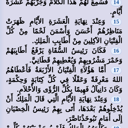
فَسَمِعَ لَهُمْ هَذَا الْكَلاَمَ وَجَرَّبَهُمْ عَشَرَةَ
14
أَيَّامٍ.
وَعِنْدَ نِهَايَةِ الْعَشَرَةِ الأَيَّامِ ظَهَرَتْ
15
مَنَاظِرُهُمْ أَحْسَنَ وَأَسْمَنَ لَحْمًا مِنْ كُلِّ
الْفِتْيَانِ الآكِلِينَ مِنْ أَطَايِبِ الْمَلِكِ.
فَكَانَ رَئِيسُ السُّقَاةِ يَرْفَعُ أَطَايِبَهُمْ
16
وَخَمْرَ مَشْرُوبِهِمْ وَيُعْطِيهِمْ قَطَانِيَّ.
أَمَّا هَؤُلاَءِ الْفِتْيَانُ الأَرْبَعَةُ فَأَعْطَاهُمُ
17
اللهُ مَعْرِفَةً وَعَقْلًا فِي كُلِّ كِتَابَةٍ وَحِكْمَةٍ،
وَكَانَ دَانِيآلُ فَهِيمًا بِكُلِّ الرُّؤَى وَالأَحْلاَمِ.
وَعِنْدَ نِهَايَةِ الأَيَّامِ الَّتِي قَالَ الْمَلِكُ أَنْ
18
يُدْخِلُوهُمْ بَعْدَهَا، أَتَى بِهِمْ رَئِيسُ الْخِصْيَانِ
إِلَى أَمَامِ نَبُوخَذْنَاصَّرَ،
وَكَلَّمَهُمُ الْمَلِكُ فَلَمْ يُوجَدْ بَيْنَهُمْ كُلِّهِمْ