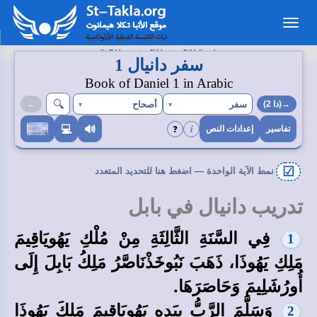
Toggle
navigation
>
>
St-Takla.org
Bibles
BibleSearch
سفر دانيال 1
Book of Daniel 1 in Arabic
🔍︎
سفر
أصحاح
→(دا 2)
▾
▾
←
i
❓
💻
🔊
تفاسير
إعدادات النص
☑
نمط الآية الواحدة — اضغط هنا للتحديد المتعدد
تدريب دانيال في بابل
فِي السَّنَةِ الثَّالِثَةِ مِنْ مُلْكِ يَهُويَاقِيمَ
1
مَلِكِ يَهُوذَا، ذَهَبَ نَبُوخَذْنَاصَّرُ مَلِكُ بَابِلَ إِلَى
أُورُشَلِيمَ وَحَاصَرَهَا.
وَسَلَّمَ الرَّبُّ بِيَدِهِ يَهُويَاقِيمَ مَلِكَ يَهُوذَا
2