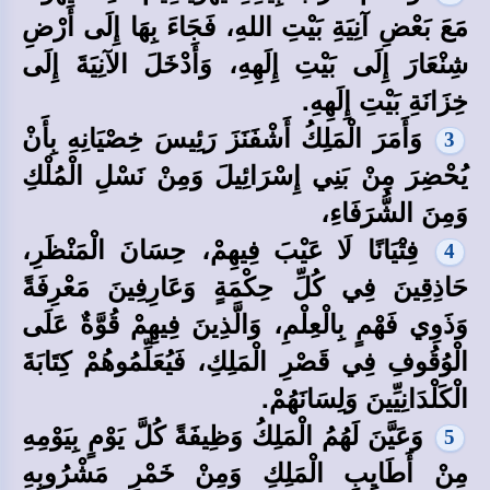
مَعَ بَعْضِ آنِيَةِ بَيْتِ اللهِ، فَجَاءَ بِهَا إِلَى أَرْضِ
شِنْعَارَ إِلَى بَيْتِ إِلَهِهِ، وَأَدْخَلَ الآنِيَةَ إِلَى
خِزَانَةِ بَيْتِ إِلَهِهِ.
وَأَمَرَ الْمَلِكُ أَشْفَنَزَ رَئِيسَ خِصْيَانِهِ بِأَنْ
3
يُحْضِرَ مِنْ بَنِي إِسْرَائِيلَ وَمِنْ نَسْلِ الْمُلْكِ
وَمِنَ الشُّرَفَاءِ،
فِتْيَانًا لَا عَيْبَ فِيهِمْ، حِسَانَ الْمَنْظَرِ،
4
حَاذِقِينَ فِي كُلِّ حِكْمَةٍ وَعَارِفِينَ مَعْرِفَةً
وَذَوِي فَهْمٍ بِالْعِلْمِ، وَالَّذِينَ فِيهِمْ قُوَّةٌ عَلَى
الْوُقُوفِ فِي قَصْرِ الْمَلِكِ، فَيُعَلِّمُوهُمْ كِتَابَةَ
الْكَلْدَانِيِّينَ وَلِسَانَهُمْ.
وَعَيَّنَ لَهُمُ الْمَلِكُ وَظِيفَةً كُلَّ يَوْمٍ بِيَوْمِهِ
5
مِنْ أَطَايِبِ الْمَلِكِ وَمِنْ خَمْرِ مَشْرُوبِهِ