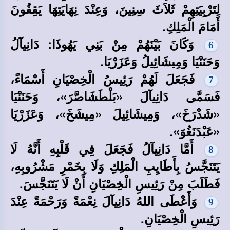
لِتَرْبِيَتِهِمْ ثَلاَثَ سِنِينَ، وَعِنْدَ نِهَايَتِهَا يَقِفُونَ
أَمَامَ الْمَلِكِ.
وَكَانَ بَيْنَهُمْ مِنْ بَنِي يَهُوذَا: دَانِيآلُ
6
وَحَنَنْيَا وَمِيشَائِيلُ وَعَزَرْيَا.
فَجَعَلَ لَهُمْ رَئِيسُ الْخِصْيَانِ أَسْمَاءً،
7
فَسَمَّى دَانِيآلَ «بَلْطَشَاصَّرَ»، وَحَنَنْيَا
«شَدْرَخَ»، وَمِيشَائِيلَ «مِيشَخَ»، وَعَزَرْيَا
«عَبْدَنَغُوَ».
أَمَّا دَانِيآلُ فَجَعَلَ فِي قَلْبِهِ أَنَّهُ لَا
8
يَتَنَجَّسُ بِأَطَايِبِ الْمَلِكِ وَلَا بِخَمْرِ مَشْرُوبِهِ،
فَطَلَبَ مِنْ رَئِيسِ الْخِصْيَانِ أَنْ لَا يَتَنَجَّسَ.
وَأَعْطَى اللهُ دَانِيآلَ نِعْمَةً وَرَحْمَةً عِنْدَ
9
رَئِيسِ الْخِصْيَانِ.