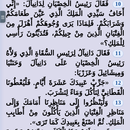
فَقَالَ رَئِيسُ الْخِصْيَانِ لِدَانِيآلَ: «إِنِّي
10
أَخَافُ سَيِّدِي الْمَلِكَ الَّذِي عَيَّنَ طَعَامَكُمْ
☰
وَشَرَابَكُمْ. فَلِمَاذَا يَرَى وُجُوهَكُمْ أَهْزَلَ مِنَ
الْفِتْيَانِ الَّذِينَ مِنْ جِيلِكُمْ، فَتُدَيِّنُونَ رَأْسِي
لِلْمَلِكِ؟»
فَقَالَ دَانِيآلُ لِرَئِيسِ السُّقَاةِ الَّذِي وَلاَّهُ
11
رَئِيسُ الْخِصْيَانِ عَلَى دَانِيآلَ وَحَنَنْيَا
وَمِيشَائِيلَ وَعَزَرْيَا:
«جَرِّبْ عَبِيدَكَ عَشَرَةَ أَيَّامٍ. فَلْيُعْطُونَا
12
الْقَطَانِيَّ لِنَأْكُلَ وَمَاءً لِنَشْرَبَ.
وَلْيَنْظُرُوا إِلَى مَنَاظِرِنَا أَمَامَكَ وَإِلَى
13
مَنَاظِرِ الْفِتْيَانِ الَّذِينَ يَأْكُلُونَ مِنْ أَطَايِبِ
الْمَلِكِ. ثُمَّ اصْنَعْ بِعَبِيدِكَ كَمَا تَرَى».