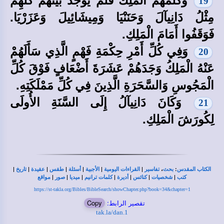
19
مِثْلُ دَانِيآلَ وَحَنَنْيَا وَمِيشَائِيلَ وَعَزَرْيَا.
فَوَقَفُوا أَمَامَ الْمَلِكِ.
وَفِي كُلِّ أَمْرِ حِكْمَةِ فَهْمٍ الَّذِي سَأَلَهُمْ
20
عَنْهُ الْمَلِكُ وَجَدَهُمْ عَشَرَةَ أَضْعَافٍ فَوْقَ كُلِّ
الْمَجُوسِ وَالسَّحَرَةِ الَّذِينَ فِي كُلِّ مَمْلَكَتِهِ.
وَكَانَ دَانِيآلُ إِلَى السَّنَةِ الأُولَى
21
لِكُورَشَ الْمَلِكِ.
|
|
|
|
|
|
|
،
:
الكتاب المقدس
بحث
تفاسير
القراءات اليومية
الأجبية
أسئلة
طقس
عقيدة
تاريخ
|
|
|
|
|
|
|
كتب
شخصيات
كنائس
أديرة
كلمات ترانيم
ميديا
صور
مواقع
https://st-takla.org/Bibles/BibleSearch/showChapter.php?book=34&chapter=1
تقصير الرابط:
Copy
tak.la/dan.1