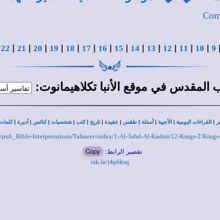
Com
|
|
|
|
|
|
|
|
|
|
|
|
|
|
22
21
20
19
18
17
16
15
14
13
12
11
10
9
في
:
اب المقدس
موقع الأنبا تكلاهيمانوت
|
|
|
|
|
|
|
|
|
|
|
ر
القراءات اليومية
الأجبية
أسئلة
طقس
عقيدة
تاريخ
كتب
شخصيات
كنائس
أديرة
كلمات 
org/pub_Bible-Interpretations/Tafaseer-index/1-Al-3ahd-Al-Kadim/12-Kings-2/Kings
تقصير الرابط:
Copy
tak.la/j4p6ksq