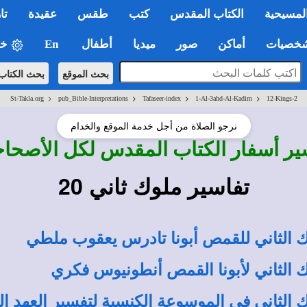
لمسيحية
الكتاب المقدس
كتب
طقس
عقيدة
تا
صيات
أماكن
صور
ميديا
أطفال
En
خي
بحث الموقع
بحث الكتاب
>
>
>
>
St-Takla.org
pub_Bible-Interpretations
Tafaseer-index
1-Al-3ahd-Al-Kadim
12-Kings-2
نرجو الصلاة من أجل خدمة الموقع والخدام
ير أسفار الكتاب المقدس لكل الأصحا
تفاسير ملوك ثاني 20
 الثاني للقمص أبونا تادرس يعقوب ملطي
الثاني لأبونا القمص أنطونيوس فكري
الثاني في الموسوعة الكنسية لتفسير العهد ال