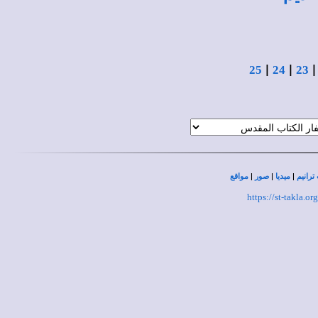
|
|
25
24
23
|
|
|
ترانيم
ميديا
صور
مواقع
https://st-takla.