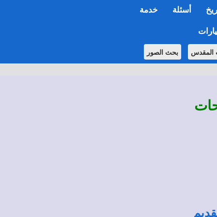
ريخ
أسئلة
خدمة
ارات
 المقدس
بحث الصور
حات
قديم