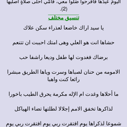
اليومَ عيدُها فافرحوا صَلّوا معي، فأمّي أحلى صلاةٍ أصلّيها
(2).
تنسيق مختلف
يا سيد اراك خاضعا لعذراء سكن علاك
حشاها انت هو العلي وهى امتك احببت ان تتنعم
برضاك فغدوت لها طفل وديعا راشفا حب
الامومه من حنان لصباها وسرت وياها الطريق مبشرا
رائعا كنت واهبا
ما أحلاها وغدت ام الإله مكرمة يحرق الطيب باخورا
لذاكرها تخفق الامم إجلالا لطلتها تضاء الهياكل
شموعا لذكراها يوم افتقرت ربي يوم افتقرت ربي يوم