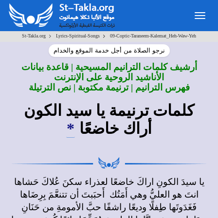
Togg
navig
>
>
St-Takla.org
Lyrics-Spiritual-Songs
09-Coptic-Taraneem-Kalemat_Heh-Waw-Yeh
نرجو الصلاة من أجل خدمة الموقع والخدام
أرشيف كلمات الترانيم المسيحية | قاعدة بيانات
الأناشيد الروحية على الإنترنت
فهرس الترانيم | ترنيمة مكتوبة | نص الترتيلة
كلمات ترنيمة يا سيد الكون
أراك خاضعًا
*
يا سيدَ الكونِ اراكَ خاضعًا لعذراء سكنَ عُلاكَ حَشاها
انتَ هو العليُّ وهي أَمَتُك أَحبَبتَ أن تتنعَّمَ بِرِضَاها
فَغَدَوتَها طِفلًا وديعًا راشفًا حبَّ الأمومةِ من حَنَانِ