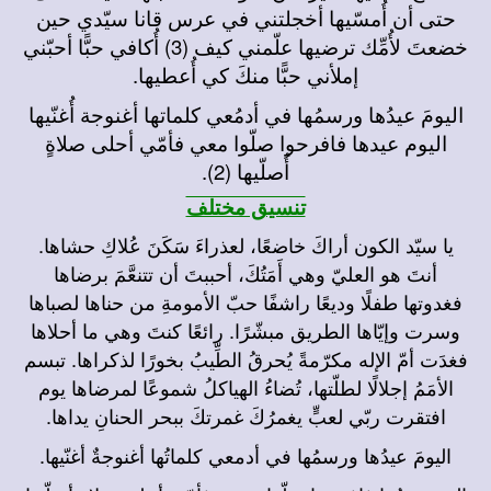
حتى أن أُمسّيها أخجلتني في عرس قانا سيّدي حين
خضعتَ لأُمِّك ترضيها علّمني كيف (3) أُكافي حبًّا أحبّني
إملأني حبًّا منكَ كي أُعطيها.
اليومَ عيدُها ورسمُها في أدمُعي كلماتها أغنوجة أُغنّيها
اليوم عيدها فافرحوا صلّوا معي فأمّي أحلى صلاةٍ
أُصلّيها (2).
تنسيق مختلف
يا سيّد الكون أراكَ خاضعًا، لعذراءَ سَكَنَ عُلاكِ حشاها.
أنتَ هو العليّ وهي أَمَتُكَ، أحببتَ أن تتنعَّمَ برضاها
فغدوتها طفلًا وديعًا راشفًا حبّ الأمومةِ من حناها لصباها
وسرت وإيّاها الطريق مبشّرًا. رائعًا كنتَ وهي ما أحلاها
فغدَت أمّ الإله مكرّمةً يُحرقُ الطِّيبُ بخورًا لذكراها. تبسم
الأمَمُ إجلالًا لطلّتها، تُضاءُ الهياكلُ شموعًا لمرضاها يوم
افتقرت ربّي لعبٍّ يغمرُكَ غمرتكَ ببحر الحنانِ يداها.
اليومَ عيدُها ورسمُها في أدمعي كلماتُها أغنوجةٌ أغنّيها.