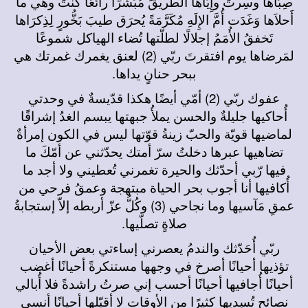
صِبَاها وسِرتَ وإِيَّاها الطريقَ مُبَشِّرًا رائعًا كُنتَ وهي ما
أَحلاَها وَغَدَت أُمَّ الإِلَهِ مُكَرَّمَةً يُحرَق طيبَ بَخُّورٍ لِذِكرَاها
تَخفقُ الأُمَمُ إجلالًا لطلّتها تُضاء الهياكل شموعًا
لمَرضاها يوم افتقرتَ ربّي (2) لعنق يغمرك غمرتك هي
ببحر حنانٍ يداها.
عفوك ربّي (2) أمّي أيضًا هكذا قدّيسةٌ في وحدتي
أُحاكيها جليلةٌ والحسن يملأُ جبهتها يبسم الغدُ إشراقًا
لماضيها قويّة والحبّ زينةُ قوّتها ليس في الكون إمرأةٌ
تضاهيها عبرها دخلتُ سرّ أمتك يحدّثني عن أمّكَ ما
فيها رّبي أحدّثك والحيرة تغمرني تُعطيني ولا أجد ما
أُكافيها أنا أجوب بحر الحياة مبتهجة وعمقُ فرحي من
عمقِ مَآسيها وما نجاحي (3) وكُلُّ عزّ أربطه إلاّ إستجابةُ
صلاةٍ تصلّيها.
ربّي أُحَدّثك والندمُ يعصرني إساءتي بعض الأحيان
تؤذيها أحيانًا أصرخ في وجهها مستنكرةً أحيانًا أغضب
أحيانًا أُجافيها أحيانًا أحسب إني صرتُ راشدةً فلا أُبالي
نصائح تُسديها كثيرًا من الأوقات لا أقبّلها أحيانًا أنسى