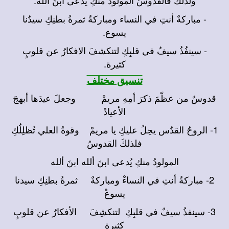
- مباركةٌ أنتِ في النساء ومباركةٌ ثمرةُ بطنِكِ سيدُنا
يسوع.
- سينفُذُ سيفُ في قلبِكِ لتنكشفَ الافكارُ عن قلوبٍ
كثيرة.
تنسيق مختلف
قدوسٌ من عظّمَ ذكرَ أمِهِ مريمْ وجعلَ عيدَها أبهجَ
الأعيادْ
1- الروحُ القدُس يحِلُ عليكِ يا مريمْ وقوةُ العلي تُظلِلُكِ
فلذلكَ القدوسُ
المولودُ منكِ يُدعى ابنَ ألله ابنَ ألله
2- مباركةٌ أنتِ في النساءْ ومباركةٌ ثمرةُ بطنِكِ سيدنا
يسوعْ
3- سينفذُ سيفٌ في قلبِكِ لتنكشِفَ الأفكارُ عن قلوبٍ
كثيرة