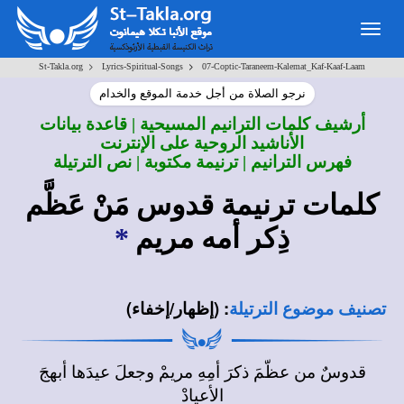
Togg
navig
>
>
St-Takla.org
Lyrics-Spiritual-Songs
07-Coptic-Taraneem-Kalemat_Kaf-Kaaf-Laam
نرجو الصلاة من أجل خدمة الموقع والخدام
أرشيف كلمات الترانيم المسيحية | قاعدة بيانات
الأناشيد الروحية على الإنترنت
فهرس الترانيم | ترنيمة مكتوبة | نص الترتيلة
كلمات ترنيمة قدوس مَنْ عَظَّم
ذِكر أمه مريم
*
:
(إظهار/إخفاء)
تصنيف موضوع الترتيلة
قدوسٌ من عظّمَ ذكرَ أمِهِ مريمْ وجعلَ عيدَها أبهجَ
الأعيادْ