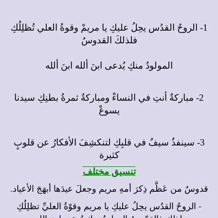
1- الروحُ القدُس يحِلُ عليكِ يا مريمْ وقوةُ العلي تُظلِلُكِ
فلذلكَ القدوسُ
المولودُ منكِ يُدعى ابنَ ألله ابنَ ألله
2- مباركةٌ أنتِ في النساءْ ومباركةٌ ثمرةُ بطنِكِ سيدنا
يسوعْ
3- سينفذُ سيفٌ في قلبِكِ لتنكشِفَ الأفكارُ عن قلوبٍ
كثيرة
تنسيق مختلف
قدوسٌ من عَظَّم ذِكرَ أمهِ مريم وجعلَ عيدَها أبهَجَ الأعياد.
- الروحُ القدُس يحِلُ عليكِ يا مريم وقوّةُ العليِّ تظلِلُكِ
ولذلك فالقدّوسُ المولودُ منكِ يُدعى ابنَ الله.