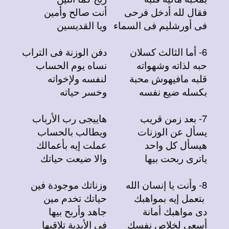
فقال لله أدخل فرحى
أنت صالح وأمين
فى أورشليم فى السماء
ويا القديسين
6- أما الثالث كسلان
دفن الوزنة فى التراب
حبه لذاته وشهواته
نساه يوم الحساب
قلبه مافيهوش محبة
لنفسه ولإخواته
بكسله ضيع نفسه
وخسر حياته
7- بعد زمن قريب
هاييجى رب الأرباب
يسأل عن الوزنات
ويطالب بالحساب
هيسأل كل واحد
عملت إيه بأعمالك
ياترى ربحت بيها
والا ضيعت حياتك
8- وأنت يا إنسان الله
وزناتك موجودة فين
بتعمل إيه بمواهبك
حياتك تخدم مين
دى مواهبك أمانة
جاهد وأربح بيها
أسعى لخلاص نفسك
فى الأبدية تلاقيها