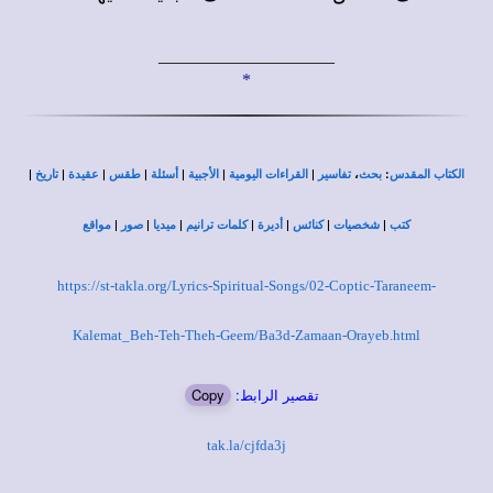
____________________
*
|
|
|
|
|
|
|
،
:
الكتاب المقدس
بحث
تفاسير
القراءات اليومية
الأجبية
أسئلة
طقس
عقيدة
تاريخ
|
|
|
|
|
|
|
كتب
شخصيات
كنائس
أديرة
كلمات ترانيم
ميديا
صور
مواقع
https://st-takla.org/Lyrics-Spiritual-Songs/02-Coptic-Taraneem-
Kalemat_Beh-Teh-Theh-Geem/Ba3d-Zamaan-Orayeb.html
تقصير الرابط:
Copy
tak.la/cjfda3j