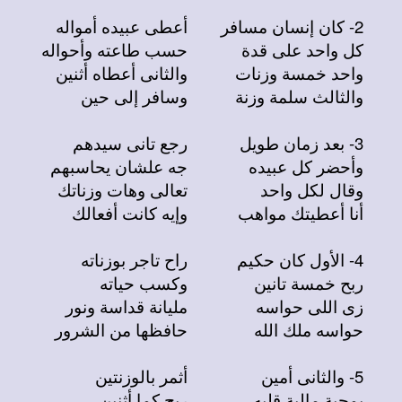
2- كان إنسان مسافر
أعطى عبيده أمواله
كل واحد على قدة
حسب طاعته وأحواله
واحد خمسة وزنات
والثانى أعطاه أثنين
والثالث سلمة وزنة
وسافر إلى حين
3- بعد زمان طويل
رجع تانى سيدهم
وأحضر كل عبيده
جه علشان يحاسبهم
وقال لكل واحد
تعالى وهات وزناتك
أنا أعطيتك مواهب
وإيه كانت أفعالك
4- الأول كان حكيم
راح تاجر بوزناته
ربح خمسة تانين
وكسب حياته
زى اللى حواسه
مليانة قداسة ونور
حواسه ملك الله
حافظها من الشرور
5- والثانى أمين
أثمر بالوزنتين
بمحبة مالية قلبه
ربح كما أثنين