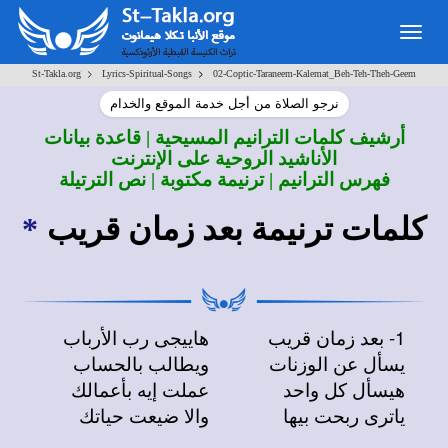
Togg
navig
>
>
St-Takla.org
Lyrics-Spiritual-Songs
02-Coptic-Taraneem-Kalemat_Beh-Teh-Theh-Geem
نرجو الصلاة من أجل خدمة الموقع والخدام
أرشيف كلمات الترانيم المسيحية | قاعدة بيانات
الأناشيد الروحية على الإنترنت
فهرس الترانيم | ترنيمة مكتوبة | نص الترتيلة
كلمات ترنيمة بعد زمان قريب
*
1- بعد زمان قريب
هاييجى رب الأرباب
يسأل عن الوزنات
ويطالب بالحساب
هيسأل كل واحد
عملت إيه بأعمالك
ياترى ربحت بيها
والا ضيعت حياتك