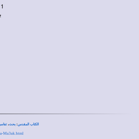
1 - (سنة مرت كان فيها تجارب و عواصف طوحت القارب
ب
،
:
الكتاب المقدس
بحث
تفاسي
iha-Ma3ak.html