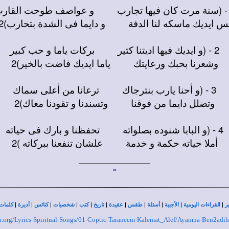
س ايديك ماسكه لنا الدفة و دايما فى الشدة بتحارب)2
2 - (و ايديك فيها اديتنا كتير بركات ياما و حب كبير
وشعرنا بحبك ورعايتك ياما ايديك فاضت بالخير)2
3 - (و أحنا يارب بنترجاك ترعانا من أعلى سماك
وتضلل دايما من فوقنا وتسندنا و تقودنا معاك)2
4 - (و البابا شنوده بصلواته تحفظنا و بارك فى حياته
أملا حياته حكمة و خدمة علشان تنفعنا ببركاته )2
____________________
*
|
|
|
|
|
|
|
|
|
|
|
ر
القراءات اليومية
الأجبية
أسئلة
طقس
عقيدة
تاريخ
كتب
شخصيات
كنائس
أديرة
كلمات 
kla.org/Lyrics-Spiritual-Songs/01-Coptic-Taraneem-Kalemat_Alef/Ayamna-Ben2ad