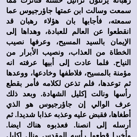
رهبانه يرتلون تراتيل حسنة فتأثرت مما
سمعت وسالت ابن عمتها جاؤرجيوس عما
سمعته، فأجابها بان هؤلاء رهبان قد
انقطعوا عن العالم للعبادة، وهداها إلى
الإيمان بالسيد المسيح، وعرفها نصيب
الخطاة من العذاب، ونصيب الأبرار من
النياح. فلما عادت إلى أبيها عرفته انه
مؤمنة بالمسيح، فلاطفها وخادعها، ووعدها
ثم توعدها، فلم تذعن لكلامه فأمر بقطع
رأسها ونالت إكليل الشهادة. وبعد ذلك
عرف الوالي إن جاؤرجيوس هو الذي
أطغاها، فقبض عليه وعذبه عذابا شديدا. ثم
أرسله إلى انصنا. فعذبوه هناك ايضا.
وأخيرا قطعوا رأسه المقدس ونال إكليل