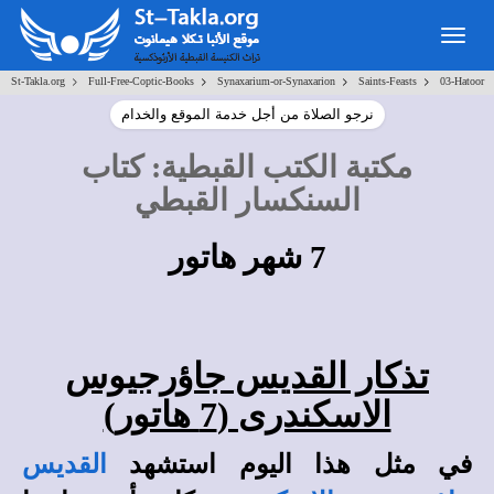
Toggle
navigation
>
>
>
>
St-Takla.org
Full-Free-Coptic-Books
Synaxarium-or-Synaxarion
Saints-Feasts
03-Hatoor
نرجو الصلاة من أجل خدمة الموقع والخدام
مكتبة الكتب القبطية
:
كتاب
السنكسار القبطي
7 شهر هاتور
تذكار القديس جاؤرجيوس
الاسكندرى (7 هاتور)
في مثل هذا اليوم استشهد
القديس