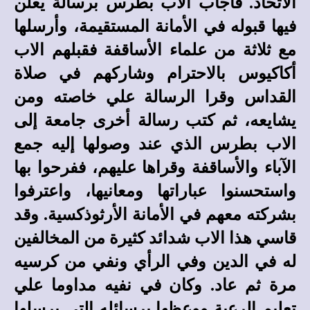
الاتحاد. فأجاب الاب بطرس برسالة يعلن
فيها قبوله في الأمانة المستقيمة، وأرسلها
مع ثلاثة من علماء الأساقفة فقبلهم الاب
أكاكيوس بالاحترام وشاركهم في صلاة
القداس وقرا الرسالة علي خاصته ومن
يشايعه، ثم كتب رسالة أخرى جامعة إلى
الاب بطرس الذي عند وصولها إليه جمع
الآباء والأساقفة وقراها عليهم، ففرحوا بها
واستحسنوا عباراتها ومعانيها، واعترفوا
بشركته معهم في الأمانة الأرثوذكسية. وقد
قاسي هذا الاب شدائد كثيرة من المخالفين
له في الدين وفي الرأي ونفي من كرسيه
مرة ثم عاد. وكان في نفيه مداوما علي
تعليم الرعية ووعظها برسائله التي يرسلها