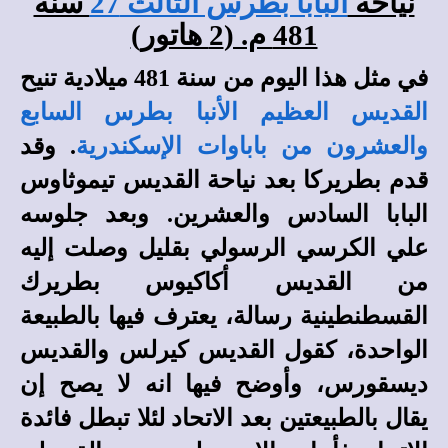
نياحة
البابا بطرس الثالث 27
سنة
481 م. (2 هاتور)
في مثل هذا اليوم من سنة 481 ميلادية تنيح
القديس العظيم الأنبا بطرس السابع
والعشرون من باباوات الإسكندرية
. وقد
قدم بطريركا بعد نياحة القديس تيموثاوس
البابا السادس والعشرين. وبعد جلوسه
علي الكرسي الرسولي بقليل وصلت إليه
من القديس أكاكيوس بطريرك
القسطنطينية رسالة، يعترف فيها بالطبيعة
الواحدة، كقول القديس كيرلس والقديس
ديسقورس، وأوضح فيها انه لا يصح إن
يقال بالطبيعتين بعد الاتحاد لئلا تبطل فائدة