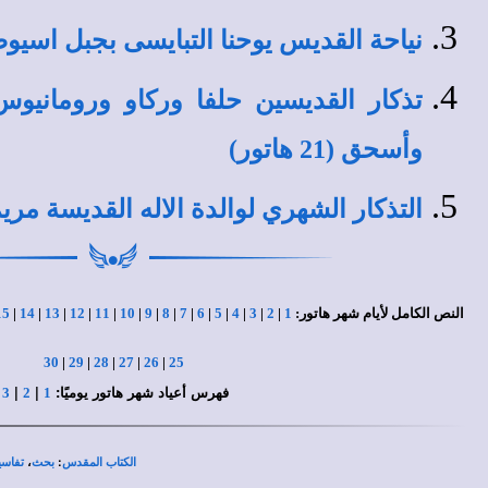
نياحة القديس يوحنا التبايسى بجبل اسيوط (21 هات
تذكار القديسين حلفا وركاو ورومانيوس
وأسحق (21 هاتور)
التذكار الشهري لوالدة الاله القديسة مريم العذرا
النص الكامل لأيام شهر هاتور:
1
|
2
|
3
|
4
|
5
|
6
|
7
|
8
|
9
|
10
|
11
|
12
|
13
|
14
|
15
30
|
29
|
28
|
27
|
26
|
25
فهرس أعياد شهر هاتور يوميًا:
|
|
|
3
2
1
،
:
الكتاب المقدس
بحث
تفاسي