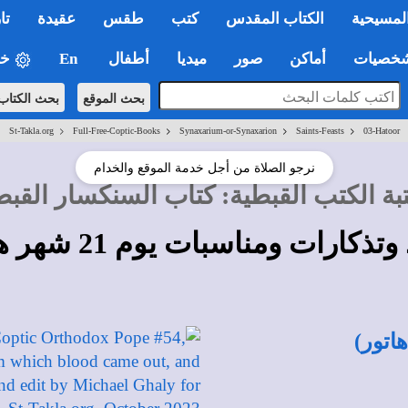
لمسيحية
الكتاب المقدس
كتب
طقس
عقيدة
تا
صيات
أماكن
صور
ميديا
أطفال
En
خي
بحث الموقع
بحث الكتاب
>
>
>
>
St-Takla.org
Full-Free-Coptic-Books
Synaxarium-or-Synaxarion
Saints-Feasts
03-Hatoor
نرجو الصلاة من أجل خدمة الموقع والخدام
بة الكتب القبطية
:
كتاب السنكسار القب
تذكارات ومناسبات يوم 21 شهر هاتور