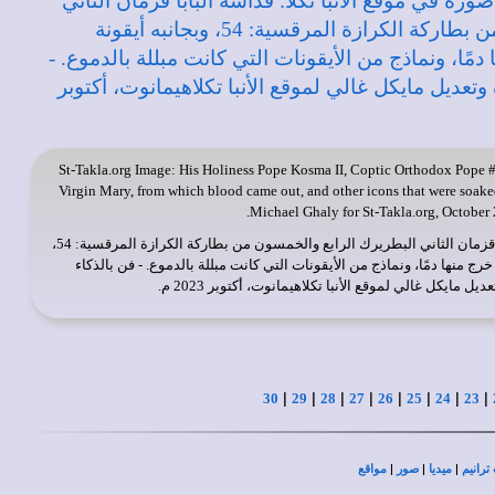
St-Takla.org
Image: His Holiness Pope Kosma II, Coptic Orthodox Pope #54
Virgin Mary, from which blood came out, and other icons that were soaked w
Michael Ghaly for St-Takla.org, October 
: قداسة البابا قزمان الثاني البطريرك الرابع والخمسون من بطاركة الكرازة المرقسية: 54،
خرج منها دمًا، ونماذج من الأيقونات التي كانت مبللة بالدموع. - فن بالذكاء
 مايكل غالي لموقع الأنبا تكلاهيمانوت، أكتوبر 2023 م.
|
|
|
|
|
|
|
|
30
29
28
27
26
25
24
23
|
|
|
ترانيم
ميديا
صور
مواقع