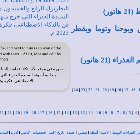
ور)
 ويوحنا وتوما وبقطر
, and next to him is an icon of the
ith tears. - AI art, idea and edit by
ء (21 هاتور)
2023.
صورة في
موقع الأنبا تكلا
وبجانبه أيقونة السيدة العذراء التي 
الاصطناعي، فكرة وتعديل
|
24
|
23
|
22
|
21
|
20
|
19
|
18
|
17
|
16
|
|
|
|
|
|
|
|
|
|
|
|
|
|
|
|
|
|
|
22
21
20
19
18
17
16
15
14
13
12
11
10
9
8
7
6
5
4
|
|
|
|
|
|
|
|
|
|
|
ر
القراءات اليومية
الأجبية
أسئلة
طقس
عقيدة
تاريخ
كتب
شخصيات
كنائس
أديرة
كلمات 