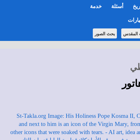
ريخ
أسئلة
خدمة
ارات
 المقدس
بحث الصور
طي