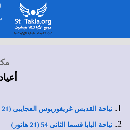
ا
شخ
مكت
أعياد و
نياحة القديس غريغوريوس العجايبى (21 هاتور)
نياحة البابا قسما الثانى 54 (21 هاتور)