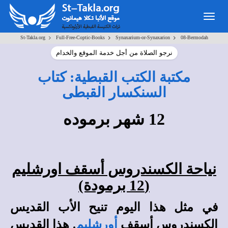
Toggle
navigation
>
>
>
St-Takla.org
Full-Free-Coptic-Books
Synaxarium-or-Synaxarion
08-Bermodah
نرجو الصلاة من أجل خدمة الموقع والخدام
مكتبة الكتب القبطية: كتاب
السنكسار القبطى
12 شهر برموده
نياحة الكسندروس أسقف اورشليم
(12 برمودة)
في مثل هذا اليوم تنيح الأب القديس
الكسندروس أسقف
أورشليم
. هذا القديس