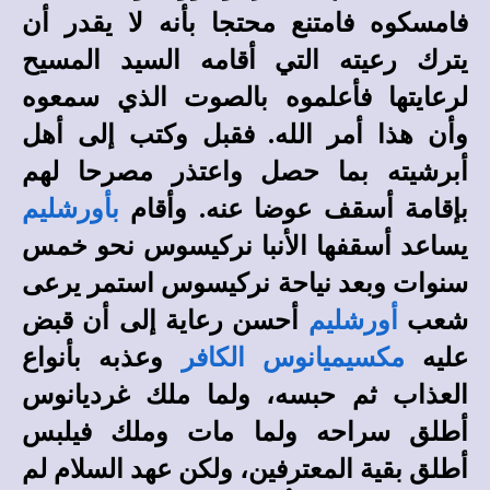
فامسكوه فامتنع محتجا بأنه لا يقدر أن
يترك رعيته التي أقامه السيد المسيح
لرعايتها فأعلموه بالصوت الذي سمعوه
وأن هذا أمر الله. فقبل وكتب إلى أهل
أبرشيته بما حصل واعتذر مصرحا لهم
بإقامة أسقف عوضا عنه. وأقام
بأورشليم
يساعد أسقفها الأنبا نركيسوس نحو خمس
سنوات وبعد نياحة نركيسوس استمر يرعى
شعب
أورشليم
أحسن رعاية إلى أن قبض
عليه
مكسيميانوس الكافر
وعذبه بأنواع
العذاب ثم حبسه، ولما ملك غرديانوس
أطلق سراحه ولما مات وملك فيلبس
أطلق بقية المعترفين، ولكن عهد السلام لم