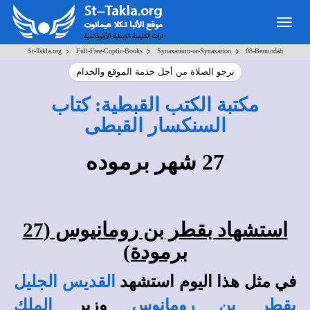
Toggle
navigation
>
>
>
St-Takla.org
Full-Free-Coptic-Books
Synaxarium-or-Synaxarion
08-Bermodah
نرجو الصلاة من أجل خدمة الموقع والخدام
مكتبة الكتب القبطية: كتاب
السنكسار القبطى
27 شهر برموده
استشهاد بقطر بن رومانيوس (27
برمودة)
في مثل هذا اليوم استشهد
القديس الجليل
بقطر بن رومانوس
وزير
الملك