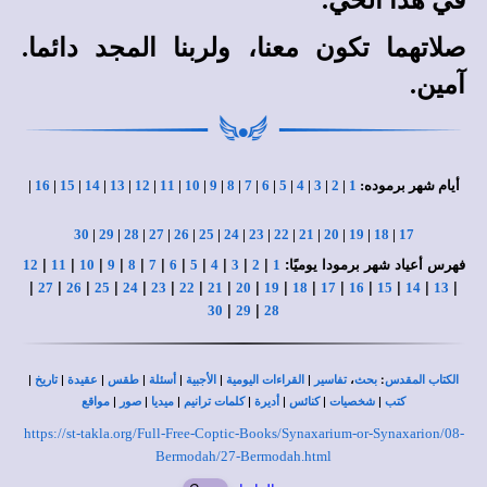
في هذا الحي.
صلاتهما تكون معنا، ولربنا المجد دائما.
آمين.
أيام شهر برموده:
1
|
2
|
3
|
4
|
5
|
6
|
7
|
8
|
9
|
10
|
11
|
12
|
13
|
14
|
15
|
16
|
30
|
29
|
28
|
27
|
26
|
25
|
24
|
23
|
22
|
21
|
20
|
19
|
18
|
17
فهرس أعياد شهر برمودا يوميًا:
|
|
|
|
|
|
|
|
|
|
|
12
11
10
9
8
7
6
5
4
3
2
1
|
|
|
|
|
|
|
|
|
|
|
|
|
|
|
|
27
26
25
24
23
22
21
20
19
18
17
16
15
14
13
|
|
30
29
28
|
|
|
|
|
|
|
،
:
الكتاب المقدس
بحث
تفاسير
القراءات اليومية
الأجبية
أسئلة
طقس
عقيدة
تاريخ
|
|
|
|
|
|
|
كتب
شخصيات
كنائس
أديرة
كلمات ترانيم
ميديا
صور
مواقع
https://st-takla.org/Full-Free-Coptic-Books/Synaxarium-or-Synaxarion/08-
Bermodah/27-Bermodah.html