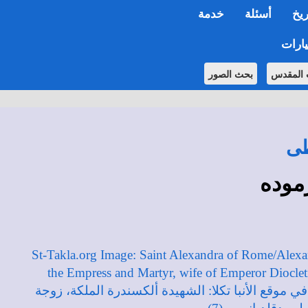
ريخ
أسئلة
خدمة
ارات
 المقدس
بحث الصور
طى