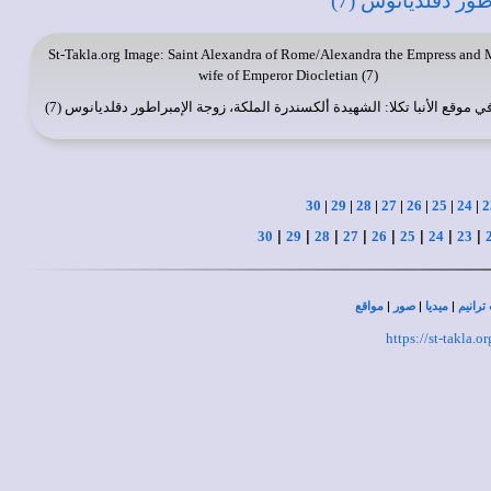
St-Takla.org
Image: Saint Alexandra of Rome/Alexandra the Empress and M
wife of Emperor Diocletian (7)
في
موقع الأنبا تكلا
: الشهيدة ألكسندرة الملكة، زوجة الإمبراطور دقلديانوس (7)
30
|
29
|
28
|
27
|
26
|
25
|
24
|
2
|
|
|
|
|
|
|
|
30
29
28
27
26
25
24
23
|
|
|
ترانيم
ميديا
صور
مواقع
https://st-takla