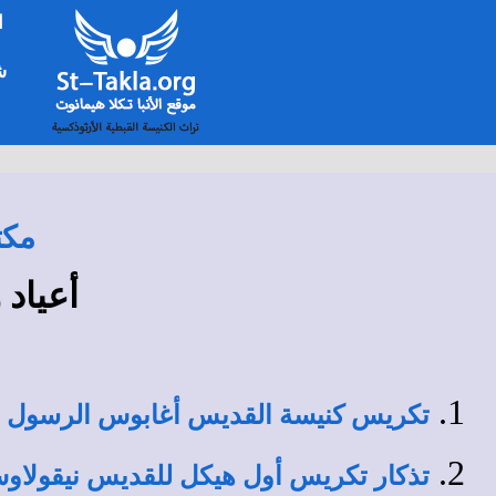
ا
شخ
مكت
أعياد وت
تكريس كنيسة القديس أغابوس الرسول (15 برمودة)
تذكار تكريس أول هيكل للقديس نيقولاوس (15 برمو