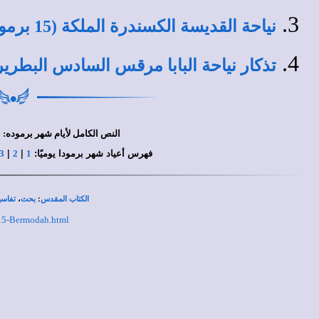
نياحة القديسة الكسندرة الملكة (15 برمودة)
تذكار نياحة البابا مرقس السادس البطريرك (101) (15 بر
النص الكامل لأيام شهر برموده:
1
فهرس أعياد شهر برمودا يوميًا:
|
|
3
2
1
،
:
الكتاب المقدس
بحث
تفاسي
/15-Bermodah.html