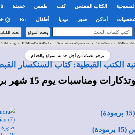
لمسيحية
الكتاب المقدس
كتب
طقس
عقيدة
تا
صيات
أماكن
صور
ميديا
أطفال
En
خي
بحث الموقع
بحث الكتاب
>
>
>
>
St-Takla.org
Full-Free-Coptic-Books
Synaxarium-or-Synaxarion
Saints-Feasts
08-Bermodah
نرجو الصلاة من أجل خدمة الموقع والخدام
بة الكتب القبطية: كتاب السنكسار القب
ذكارات ومناسبات يوم 15 شهر برموده
دة)