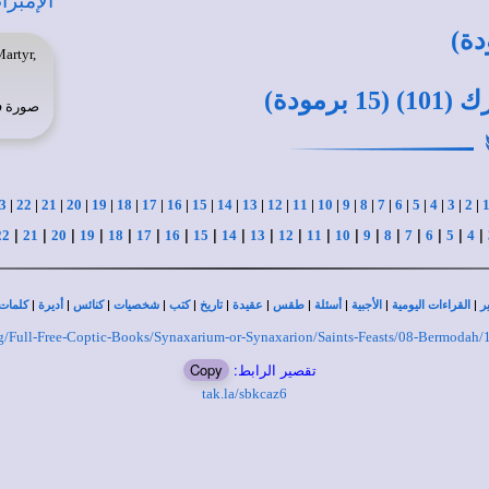
artyr,
مودة)
صورة 
3
|
22
|
21
|
20
|
19
|
18
|
17
|
16
|
15
|
14
|
13
|
12
|
11
|
10
|
9
|
8
|
7
|
6
|
5
|
4
|
3
|
2
|
|
|
|
|
|
|
|
|
|
|
|
|
|
|
|
|
|
|
|
22
21
20
19
18
17
16
15
14
13
12
11
10
9
8
7
6
5
4
|
|
|
|
|
|
|
|
|
|
|
ر
القراءات اليومية
الأجبية
أسئلة
طقس
عقيدة
تاريخ
كتب
شخصيات
كنائس
أديرة
كلمات 
.org/Full-Free-Coptic-Books/Synaxarium-or-Synaxarion/Saints-Feasts/08-Bermodah
تقصير الرابط:
Copy
tak.la/sbkcaz6