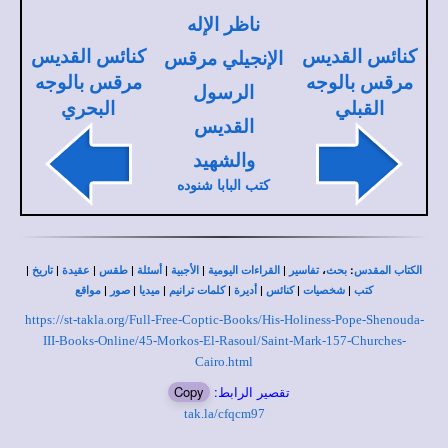
ناظر الإله
كنائس القديس
كنائس القديس
الإنجيلي مرقس
مرقس بالوجه
مرقس بالوجه
الرسول
القبلي
البحري
القديس
والشهيد
كتب البابا شنوده
|
|
|
|
|
|
|
،
:
الكتاب المقدس
بحث
تفاسير
القراءات اليومية
الأجبية
أسئلة
طقس
عقيدة
تاريخ
|
|
|
|
|
|
|
كتب
شخصيات
كنائس
أديرة
كلمات ترانيم
ميديا
صور
مواقع
https://st-takla.org/Full-Free-Coptic-Books/His-Holiness-Pope-Shenouda-
III-Books-Online/45-Morkos-El-Rasoul/Saint-Mark-157-Churches-
Cairo.html
تقصير الرابط:
Copy
tak.la/cfqcm97