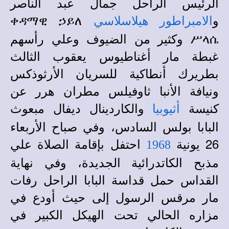
الرئيس الراحل جمال عبد الناصر
و
ቀዳማዊ ኃይለ
الامبراطور هيلاسلاسي
ሥላሴ وكثير من الضيوف وعلي رأسهم
غبطة مار أغناطيوس يعقوب الثالث
بطريرك أنطاكية للسريان الأرثوذكس
ونيافة الأنبا ثاوفيلس مطران هرر عن
كنيسة
والكاردينال ديفال مبعوث
أثيوبيا
البابا بولس السادس، وفي صباح الأربعاء
26 يونية
احتفل بإقامة الصلاة علي
1968
مذبح الكاتدرائية الجديدة، وفي نهاية
القداس حمل قداسة البابا الراحل رفات
مار مرقس الرسول إلى حيث أودع في
مزاره الحالي تحت الهيكل الكبير في