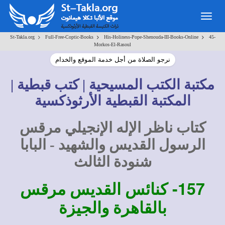
Togg
navig
>
>
>
St-Takla.org
Full-Free-Coptic-Books
His-Holiness-Pope-Shenouda-III-Books-Online
45-
Morkos-El-Rasoul
نرجو الصلاة من أجل خدمة الموقع والخدام
مكتبة الكتب المسيحية | كتب قبطية |
المكتبة القبطية الأرثوذكسية
كتاب ناظر الإله الإنجيلي مرقس
الرسول القديس والشهيد - البابا
شنودة الثالث
157-
كنائس القديس مرقس
بالقاهرة والجيزة