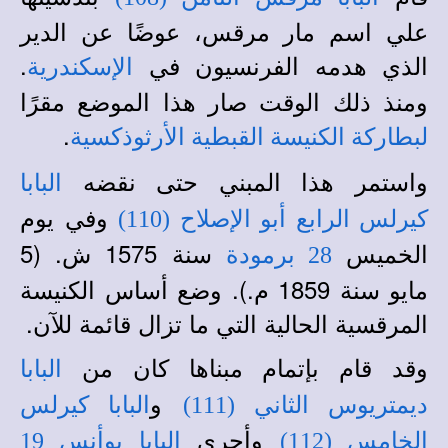
علي اسم مار مرقس، عوضًا عن الدير
الذي هدمه الفرنسيون في
.
الإسكندرية
ومنذ ذلك الوقت صار هذا الموضع مقرًا
.
لبطاركة الكنيسة القبطية الأرثوذكسية
واستمر هذا المبني حتى نقضه
البابا
وفي يوم
كيرلس الرابع أبو الإصلاح (110)
الخميس
سنة 1575 ش. (5
28 برمودة
مايو سنة 1859 م.). وضع أساس الكنيسة
المرقسية الحالية التي ما تزال قائمة للآن.
وقد قام بإتمام مبناها كان من
البابا
و
ديمتريوس الثاني (111)
البابا كيرلس
وأجري
الخامس (112)
البابا يوأنس 19