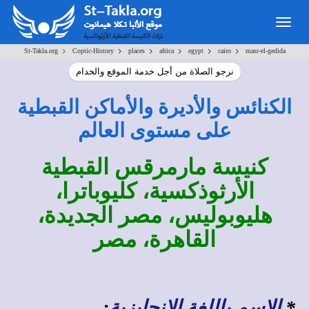
Togg
navig
>
>
>
>
>
>
St-Takla.org
Coptic-History
places
africa
egypt
cairo
masr-el-gedida
نرجو الصلاة من أجل خدمة الموقع والخدام
الكنائس والأديرة والأماكن القبطية
على مستوى العالم
كنيسة مارمرقس القبطية
الأرثوذكسية، كليوباترا،
هليوبوليس، مصر الجديدة،
القاهرة، مصر
*
الاسم باللغة الإنجليزية
: