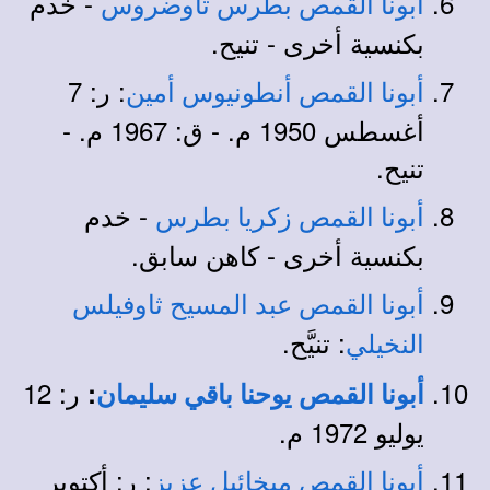
- خدم
أبونا القمص بطرس تاوضروس
بكنسية أخرى - تنيح.
:
ر: 7
أبونا القمص أنطونيوس أمين
أغسطس 1950 م. - ق: 1967 م. -
تنيح.
- خدم
أبونا القمص زكريا بطرس
بكنسية أخرى
- كاهن سابق.
أبونا القمص عبد المسيح ثاوفيلس
: تنيَّح.
النخيلي
ر: 12
:
أبونا القمص يوحنا باقي سليمان
يوليو 1972 م.
: ر: أكتوبر
أبونا القمص ميخائيل عزيز