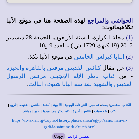
_____
الحواشي والمراجع
لهذه الصفحة هنا في
موقع الأنبا
تكلاهيمانوت
:
(1)
مجلة الكرازة، السنة الأربعون، الجمعة 28 ديسمبر
2012 (19 كيهك 1729 ش.) - العدد 9 و10
(2)
البابا كيرلس الخامس
في موقع الأنبا تكلا.
(3)
عن مقال
كنائس القديس مرقس بالقاهرة والجيزة
- من
كتاب ناظر الإله الإنجيلي مرقس الرسول
القديس والشهيد لقداسة البابا شنودة الثالث
.
|
|
|
|
|
|
|
،
:
الكتاب المقدس
بحث
تفاسير
القراءات اليومية
الأجبية
أسئلة
طقس
عقيدة
تاريخ
|
|
|
|
|
|
|
كتب
شخصيات
كنائس
أديرة
كلمات ترانيم
ميديا
صور
مواقع
https://st-takla.org/Coptic-History/places/africa/egypt/cairo/masr-el-
gedida/saint-mark-church.html
تقصير الرابط:
Copy