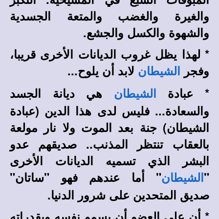
والغيرة والغضب والمتعة الجسدية
والشهوة والكسل والجشع.
* لهذا يظل غروب الديانات الأخرى قريبا،
وفجر
لابد أن يلوح...
الشيطان
* عبادة
هي ديانة الجسد
الشيطان
والسعادة... فليس لدى هذا الدين (عبادة
الشيطان) جنة بعد الموت ولا نار مولعة
بالعقاب تنتظر المذنب.. صديقهم عدو
البشر الذي تسميه الديانات الأخرى
"
" أما عندهم فهو "ساتان"
الشيطان
صديق المتحدين على شرور الدنيا.
* أن على العضو أن يسمو نفسه وبقدراته