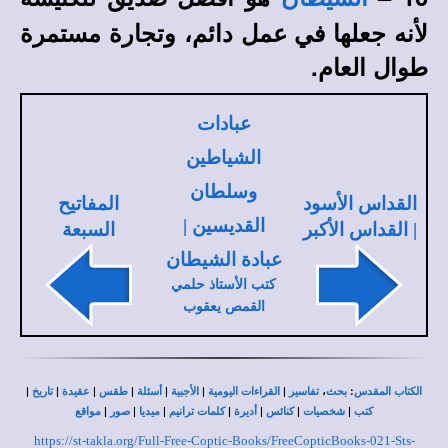
لأنه جعلها في عمل دائم، وتجارة مستمرة
طوال العام.
عبادات
الشياطين
وسلطان
القداس الأسود
المفاتيح
القديسين |
| القداس الأكبر
السبعة
عبادة الشيطان
كتب الأستاذ حلمي
القمص يعقوب
|
|
|
|
|
|
|
،
:
الكتاب المقدس
بحث
تفاسير
القراءات اليومية
الأجبية
أسئلة
طقس
عقيدة
تاريخ
|
|
|
|
|
|
|
كتب
شخصيات
كنائس
أديرة
كلمات ترانيم
ميديا
صور
مواقع
https://st-takla.org/Full-Free-Coptic-Books/FreeCopticBooks-021-Sts-