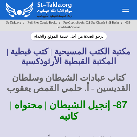
Togg
navig
>
>
>
St-Takla.org
Full-Free-Coptic-Books
FreeCopticBooks-021-Sts-Church-Sidi-Beshr
003-
3ebadat-Al-Shaitan
نرجو الصلاة من أجل خدمة الموقع والخدام
مكتبة الكتب المسيحية | كتب قبطية |
المكتبة القبطية الأرثوذكسية
كتاب عبادات الشيطان وسلطان
القديسين - أ. حلمي القمص يعقوب
87-
إنجيل الشيطان | محتواه |
كاتبه