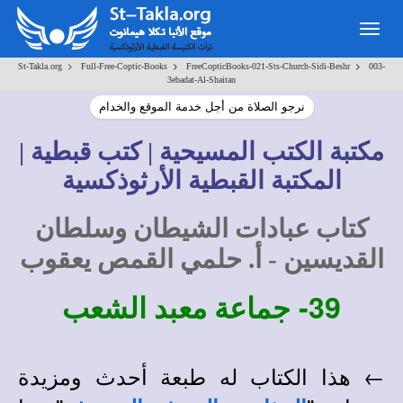
Togg
navig
>
>
>
St-Takla.org
Full-Free-Coptic-Books
FreeCopticBooks-021-Sts-Church-Sidi-Beshr
003-
3ebadat-Al-Shaitan
نرجو الصلاة من أجل خدمة الموقع والخدام
مكتبة الكتب المسيحية | كتب قبطية |
المكتبة القبطية الأرثوذكسية
كتاب عبادات الشيطان وسلطان
القديسين - أ. حلمي القمص يعقوب
39-
جماعة معبد الشعب
← هذا الكتاب له طبعة أحدث ومزيدة