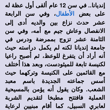
إنديانا.. في سن 12 عام ألقى أول عظة له
على بعض
، وفي سن الرابعة
الأطفال
عشر حدث نزاع بين والديه أدى إلى
الانفصال وعاش جيم مع أمه، وفي سن
الثامنة عشر تزوج بممرضة ودرس في
جامعة إنديانا لكنه لم يكمل دراسته حيث
أنه أراد أن يتفرغ للوعظ، ثم أصبح راعيا
لكنيسة تابعة للميثودست، وبعد هذا أختلف
مع القائمين على الكنيسة وتركهما حيث
أسس جماعته الجديدة باسم معبد
الشعب. وكان يقول أنه يؤمن بالمسيحية
العملية فافتتح مطبخا لتقديم الشربة
لعابري السبيل، كما أقام مبنيين لرعاية