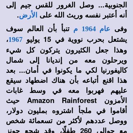
الجنوبية... وصل الغرور للقس جيم إلى
أنه أعتبر نفسه وريث الله على
.
الأرض
وفى
تنبأ بأن العالم سوف
عام 1964 م
يشتعل بحرب نووية في 15 يوليو
،
1967
وهذا جعل الكثيرون يتركون كل شيء
ويرحلون معه من إنديانا إلى شمال
كاليفورنيا لكي ما يكونوا في أمان... بعد
هذا اقنع أتباعه بأن هناك اضطهاد سيقع
عليهم فهربوا معه في وسط غابات
الأمزون Amazon Rainforest حيث
أقاموا في ملجأ اشتروه بمليون دولار،
ووصل عددهم لأكثر من تسعمائة شخص
مع حوالي 260 طفلًا، وقد شجع جونز