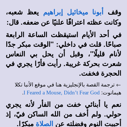
وقف
يعظ شعبه،
أبونا ميخائيل إبراهيم
وكانت عظته اعترافًا علنيًا عن ضعفه. قال:
في أحد الأيام استيقظت الساعة الرابعة
صباحًا. قلت في داخلي: "الوقت مبكر جدًا
لأنام قليلًا"، وقبل أن يحل بي النعاس
شعرت بحركة غريبة. رأيت فأرًا يجري في
الحجرة فخفت.
← ترجمة القصة بالإنجليزية هنا في
موقع الأنبا تكلا
.
:
هيمانوت
I Feared a Mouse, Didn’t Fear God
نعم يا أبنائي خفت من الفأر لأنه يجري
حولي. ولم أخف من الله الساكن فيّ، إذ
أحببت النوم وفضلته عن
مبكرًا.
الصلاة