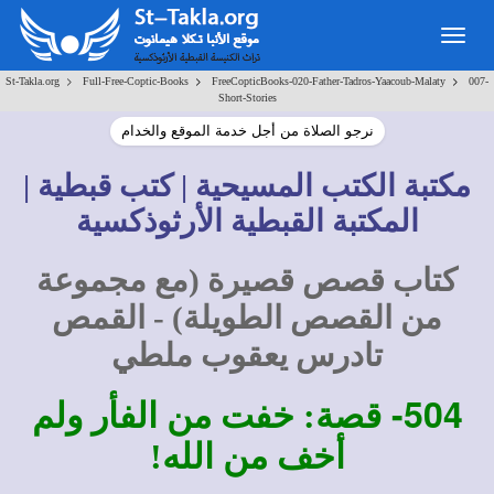
Togg
navig
>
>
>
St-Takla.org
Full-Free-Coptic-Books
FreeCopticBooks-020-Father-Tadros-Yaacoub-Malaty
007-
Short-Stories
نرجو الصلاة من أجل خدمة الموقع والخدام
مكتبة الكتب المسيحية | كتب قبطية |
المكتبة القبطية الأرثوذكسية
كتاب قصص قصيرة (مع مجموعة
من القصص الطويلة) - القمص
تادرس يعقوب ملطي
504-
قصة: خفت من الفأر ولم
أخف من الله!